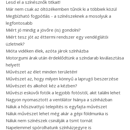
Lesd el a színésznők titkait!
Már nem csak az öltözékemben tűnök ki a többiek közül
Megbízható fogpótlás - a színészeknek a mosolyuk a
legfontosabb
Miért jó mindig a jövőre (is) gondolni?
Miért tesz jót az éttermi rendszer egy vendéglátói
üzletnek?
Mióta vidéken élek, azóta járok színházba
Motorgumi árak után érdeklődtünk a színdarab kiválasztása
helyett
Művészet az élet minden területén!
Művészet az, hogy milyen könnyű a laprugó beszerzése
Művészet és alkohol: kéz a kézben?
Művészi esküvői fotók a legjobb fotóstól, akit találni lehet
Nagyon nyomasztott a ventilátor hiánya a színházban
Náluk a hőszivattyú telepítés is egyfajta művészet
Náluk művészet lehet még akár a gépi földmunka is
Náluk nem színészek csinálják a tsmt tornát
Napelemmel spórolhatunk színházjegyre is