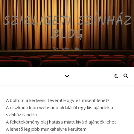
SZIGLIGETI SZÍNHÁZ
BLOG
Személyes blog
A boltom a kedvenc tévém! Hogy ez miként lehet?
A diszkontdepo webshop oldaláról egy kis ajándék a
színház randira
A feketekömény olaj hatása miatt kiváló ajándék lehet
A lehető legjobb munkahelyre kerültem