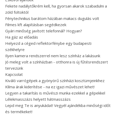
Fekete nadálytőkrém kell, ha gyorsan akarok szabadulni a
zöld foltoktól
Fénytechnikus barátom házában makacs dugulás volt
Filmes kft alapításban segédkezek
Gyári minőség javított telefonnál? Hogyan?
Ha gáz az előadás
Helyezd a céged reflektorfénybe egy budapesti
székhelyre
Ilyen kamera rendszerrel nem lesz színház a lakásunk
Jó meleg volt a színházban - otthonra is új fűtésrendszert
tervezünk
Kapcsolat
Kiváló varrógépek a gyönyörű színházi kosztümjeinkhez
Klíma árak kiderítése - na ez igazi művészet lehet!
Legyen a takarítás is művészi munka ezekkel a gépekkel
Lélekmasszázs helyett hátmasszázs
Lepd meg Te is anyukádat! Vegyél ajándékba minőségi időt
és termékeket!