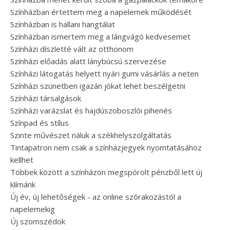
Színházban értettem meg a napelemek működését
Színházban is hallani hangtálat
Színházban ismertem meg a lángvágó kedvesemet
Színházi díszletté vált az otthonom
Színházi előadás alatt lánybúcsú szervezése
Színházi látogatás helyett nyári gumi vásárlás a neten
Színházi szünetben igazán jókat lehet beszélgetni
Színházi társalgások
Színházi varázslat és hajdúszoboszlói pihenés
Színpad és stílus
Szinte művészet náluk a székhelyszolgáltatás
Tintapatron nem csak a színházjegyek nyomtatásához
kellhet
Többek között a színházon megspórolt pénzből lett új
klímánk
Új év, új lehetőségek - az online szórakozástól a
napelemekig
Új szomszédok