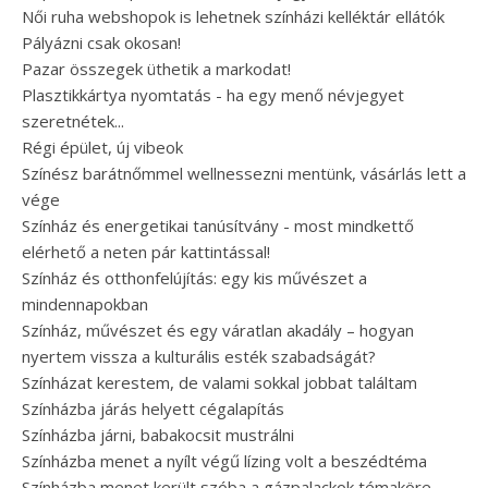
Női ruha webshopok is lehetnek színházi kelléktár ellátók
Pályázni csak okosan!
Pazar összegek üthetik a markodat!
Plasztikkártya nyomtatás - ha egy menő névjegyet
szeretnétek...
Régi épület, új vibeok
Színész barátnőmmel wellnessezni mentünk, vásárlás lett a
vége
Színház és energetikai tanúsítvány - most mindkettő
elérhető a neten pár kattintással!
Színház és otthonfelújítás: egy kis művészet a
mindennapokban
Színház, művészet és egy váratlan akadály – hogyan
nyertem vissza a kulturális esték szabadságát?
Színházat kerestem, de valami sokkal jobbat találtam
Színházba járás helyett cégalapítás
Színházba járni, babakocsit mustrálni
Színházba menet a nyílt végű lízing volt a beszédtéma
Színházba menet került szóba a gázpalackok témaköre