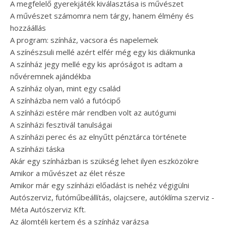
A megfelelő gyerekjáték kiválasztása is művészet
A művészet számomra nem tárgy, hanem élmény és
hozzáállás
A program: színház, vacsora és napelemek
A színészsuli mellé azért elfér még egy kis diákmunka
A színház jegy mellé egy kis apróságot is adtam a
nővéremnek ajándékba
A színház olyan, mint egy család
A színházba nem való a futócipő
A színházi estére már rendben volt az autógumi
A színházi fesztivál tanulságai
A színházi perec és az elnyűtt pénztárca története
A színházi táska
Akár egy színházban is szükség lehet ilyen eszközökre
Amikor a művészet az élet része
Amikor már egy színházi előadást is nehéz végigülni
Autószerviz, futóműbeállítás, olajcsere, autóklíma szerviz -
Méta Autószerviz Kft.
Az álomtéli kertem és a színház varázsa