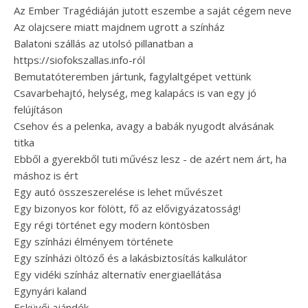
Az Ember Tragédiáján jutott eszembe a saját cégem neve
Az olajcsere miatt majdnem ugrott a színház
Balatoni szállás az utolsó pillanatban a
https://siofokszallas.info-ról
Bemutatóteremben jártunk, fagylaltgépet vettünk
Csavarbehajtó, helység, meg kalapács is van egy jó
felújításon
Csehov és a pelenka, avagy a babák nyugodt alvásának
titka
Ebből a gyerekből tuti művész lesz - de azért nem árt, ha
máshoz is ért
Egy autó összeszerelése is lehet művészet
Egy bizonyos kor fölött, fő az elővigyázatosság!
Egy régi történet egy modern köntösben
Egy színházi élményem története
Egy színházi öltöző és a lakásbiztosítás kalkulátor
Egy vidéki színház alternatív energiaellátása
Egynyári kaland
Esküvői ajándék