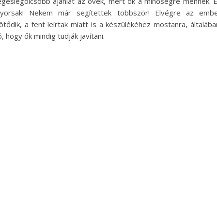
egeslegolcsóbb ajánlat az övék, mert ők a minőségre mennek. 
yorsak! Nekem már segítettek többször! Elvégre az emb
ötődik, a fent leírtak miatt is a készülékéhez mostanra, általába
ó, hogy ők mindig tudják javítani.