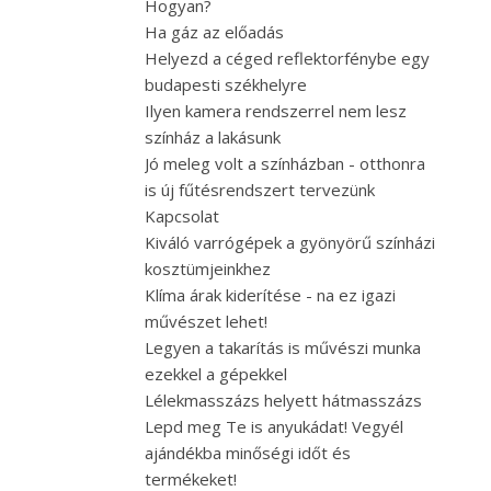
Hogyan?
Ha gáz az előadás
Helyezd a céged reflektorfénybe egy
budapesti székhelyre
Ilyen kamera rendszerrel nem lesz
színház a lakásunk
Jó meleg volt a színházban - otthonra
is új fűtésrendszert tervezünk
Kapcsolat
Kiváló varrógépek a gyönyörű színházi
kosztümjeinkhez
Klíma árak kiderítése - na ez igazi
művészet lehet!
Legyen a takarítás is művészi munka
ezekkel a gépekkel
Lélekmasszázs helyett hátmasszázs
Lepd meg Te is anyukádat! Vegyél
ajándékba minőségi időt és
termékeket!