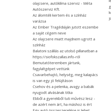
l
olajcsere, autóklíma szerviz - Méta
g
Autószerviz Kft.
k
Az álomtéli kertem és a színház
J
varázsa
Az Ember Tragédiáján jutott eszembe
a saját cégem neve
Az olajcsere miatt majdnem ugrott a
színház
Balatoni szállás az utolsó pillanatban a
https://siofokszallas.info-ról
Bemutatóteremben jártunk,
fagylaltgépet vettünk
Csavarbehajtó, helység, meg kalapács
is van egy jó felújításon
Csehov és a pelenka, avagy a babák
nyugodt alvásának titka
Ebből a gyerekből tuti művész lesz -
de azért nem árt, ha máshoz is ért
Egy autó összeszerelése is lehet