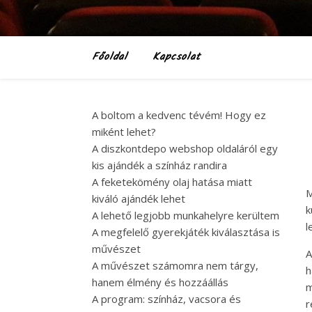
Főoldal
Kapcsolat
A boltom a kedvenc tévém! Hogy ez
miként lehet?
A diszkontdepo webshop oldaláról egy
kis ajándék a színház randira
A feketekömény olaj hatása miatt
M
kiváló ajándék lehet
k
A lehető legjobb munkahelyre kerültem
l
A megfelelő gyerekjáték kiválasztása is
művészet
A
A művészet számomra nem tárgy,
h
hanem élmény és hozzáállás
m
A program: színház, vacsora és
r