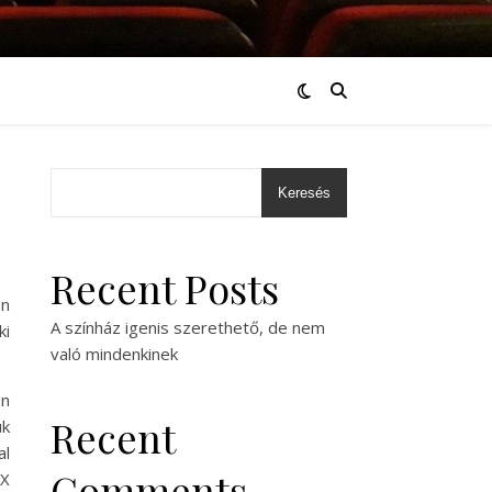
Keresés
Recent Posts
an
A színház igenis szerethető, de nem
ki
való mindenkinek
on
Recent
ük
al
Comments
IX