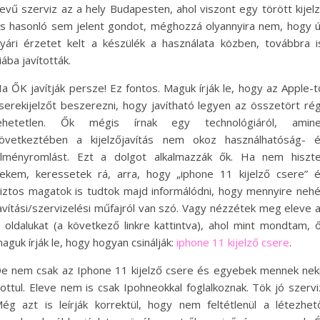
evű szerviz az a hely Budapesten, ahol viszont egy törött kijel
s hasonló sem jelent gondot, méghozzá olyannyira nem, hogy ú
yári érzetet kelt a készülék a használata közben, továbbra i
iába javították.
a ŐK javítják persze! Ez fontos. Maguk írják le, hogy az Apple-t
serekijelzőt beszerezni, hogy javítható legyen az összetört rég
ehetetlen. Ők mégis írnak egy technológiáról, amin
övetkeztében a kijelzőjavítás nem okoz használhatóság- 
lményromlást. Ezt a dolgot alkalmazzák ők. Ha nem hiszt
ekem, keressetek rá, arra, hogy „iphone 11 kijelző csere” 
iztos magatok is tudtok majd informálódni, hogy mennyire neh
avítási/szervizelési műfajról van szó. Vagy nézzétek meg eleve 
 oldalukat (a következő linkre kattintva), ahol mint mondtam, 
aguk írják le, hogy hogyan csinálják:
iphone 11 kijelző csere
.
e nem csak az Iphone 11 kijelző csere és egyebek mennek nek
lottul. Eleve nem is csak Ipohneokkal foglalkoznak. Tök jó szervi
ég azt is leírják korrektül, hogy nem feltétlenül a létezhet