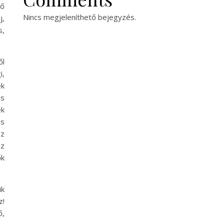
ző
Nincs megjeleníthető bejegyzés.
j,
s,
ől
i,
ek
és
ek
és
éz
az
ők
ik
z!
ő,