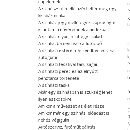
napelemek
n
A színészsuli mellé azért elfér még egy
é
kis diákmunka
g
A színház jegy mellé egy kis apróságot
h
is adtam a nővéremnek ajándékba
H
A színház olyan, mint egy család
c
A színházba nem való a futócipő
l
A színházi estére már rendben volt az
k
autógumi
é
A színházi fesztivál tanulságai
n
A színházi perec és az elnyűtt
b
pénztárca története
j
A színházi táska
ő
Akár egy színházban is szükség lehet
m
ilyen eszközökre
Amikor a művészet az élet része
D
Amikor már egy színházi előadást is
f
nehéz végigülni
M
Autószerviz, futóműbeállítás,