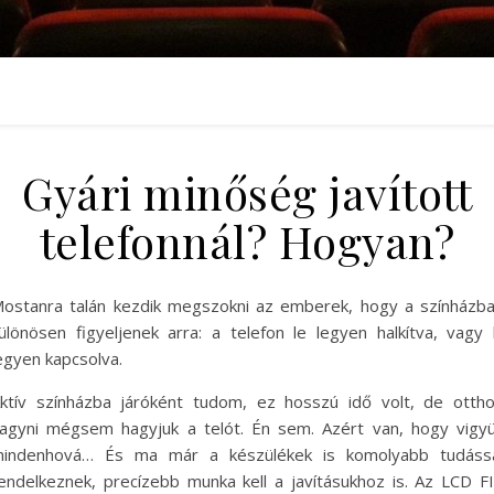
Gyári minőség javított
telefonnál? Hogyan?
ostanra talán kezdik megszokni az emberek, hogy a színházb
ülönösen figyeljenek arra: a telefon le legyen halkítva, vagy 
egyen kapcsolva.
ktív színházba járóként tudom, ez hosszú idő volt, de otth
agyni mégsem hagyjuk a telót. Én sem. Azért van, hogy vigy
indenhová… És ma már a készülékek is komolyabb tudáss
endelkeznek, precízebb munka kell a javításukhoz is. Az LCD F