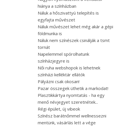
hiánya a színházban
Náluk a hőszivattyú telepítés is
egyfajta művészet
Náluk művészet lehet még akár a gépi
földmunka is
Náluk nem színészek csinálják a tsmt
tornát
Napelemmel spórolhatunk
színházjegyre is
Női ruha webshopok is lehetnek
színházi kelléktár ellátók
Pályázni csak okosan!
Pazar összegek üthetik a markodat!
Plasztikkártya nyomtatás - ha egy
menő névjegyet szeretnétek...
Régi épület, új vibeok
Színész barátnőmmel wellnessezni
mentünk, vásárlás lett a vége