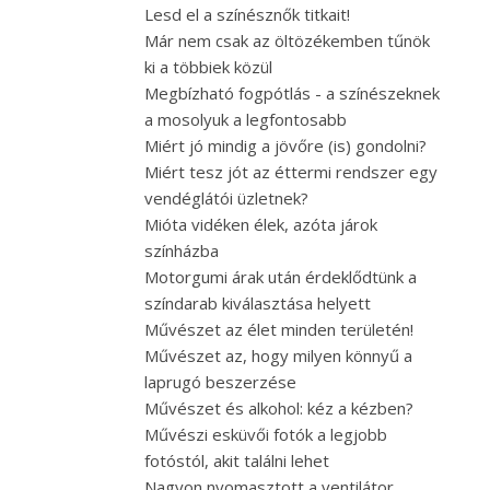
Lesd el a színésznők titkait!
Már nem csak az öltözékemben tűnök
ki a többiek közül
Megbízható fogpótlás - a színészeknek
a mosolyuk a legfontosabb
Miért jó mindig a jövőre (is) gondolni?
Miért tesz jót az éttermi rendszer egy
vendéglátói üzletnek?
Mióta vidéken élek, azóta járok
színházba
Motorgumi árak után érdeklődtünk a
színdarab kiválasztása helyett
Művészet az élet minden területén!
Művészet az, hogy milyen könnyű a
laprugó beszerzése
Művészet és alkohol: kéz a kézben?
Művészi esküvői fotók a legjobb
fotóstól, akit találni lehet
Nagyon nyomasztott a ventilátor