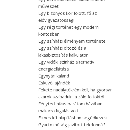
művészet
Egy bizonyos kor fölött, fő az
elővigyázatosság!
Egy régi történet egy modern
köntösben
Egy színházi élményem története
Egy színházi öltöző és a
lakásbiztosítás kalkulátor
Egy vidéki színház alternatív
energiaellátása
Egynyári kaland
Esküvői ajándék
Fekete nadálytőkrém kell, ha gyorsan
akarok szabadulni a zöld foltoktól
Fénytechnikus barátom házában
makacs dugulás volt
Filmes kft alapításban segédkezek
Gyári minőség javított telefonnál?