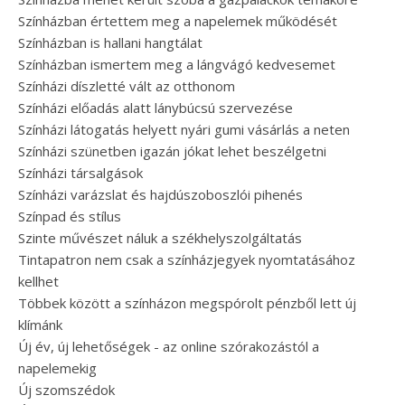
Színházban értettem meg a napelemek működését
Színházban is hallani hangtálat
Színházban ismertem meg a lángvágó kedvesemet
Színházi díszletté vált az otthonom
Színházi előadás alatt lánybúcsú szervezése
Színházi látogatás helyett nyári gumi vásárlás a neten
Színházi szünetben igazán jókat lehet beszélgetni
Színházi társalgások
Színházi varázslat és hajdúszoboszlói pihenés
Színpad és stílus
Szinte művészet náluk a székhelyszolgáltatás
Tintapatron nem csak a színházjegyek nyomtatásához
kellhet
Többek között a színházon megspórolt pénzből lett új
klímánk
Új év, új lehetőségek - az online szórakozástól a
napelemekig
Új szomszédok