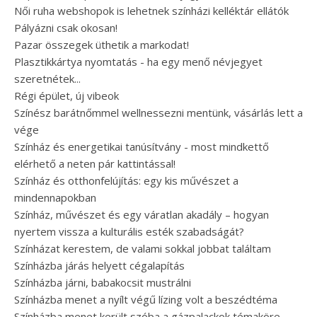
Női ruha webshopok is lehetnek színházi kelléktár ellátók
Pályázni csak okosan!
Pazar összegek üthetik a markodat!
Plasztikkártya nyomtatás - ha egy menő névjegyet
szeretnétek...
Régi épület, új vibeok
Színész barátnőmmel wellnessezni mentünk, vásárlás lett a
vége
Színház és energetikai tanúsítvány - most mindkettő
elérhető a neten pár kattintással!
Színház és otthonfelújítás: egy kis művészet a
mindennapokban
Színház, művészet és egy váratlan akadály – hogyan
nyertem vissza a kulturális esték szabadságát?
Színházat kerestem, de valami sokkal jobbat találtam
Színházba járás helyett cégalapítás
Színházba járni, babakocsit mustrálni
Színházba menet a nyílt végű lízing volt a beszédtéma
Színházba menet került szóba a gázpalackok témaköre