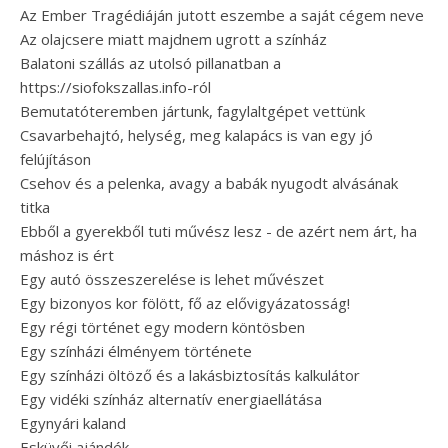
Az Ember Tragédiáján jutott eszembe a saját cégem neve
Az olajcsere miatt majdnem ugrott a színház
Balatoni szállás az utolsó pillanatban a
https://siofokszallas.info-ról
Bemutatóteremben jártunk, fagylaltgépet vettünk
Csavarbehajtó, helység, meg kalapács is van egy jó
felújításon
Csehov és a pelenka, avagy a babák nyugodt alvásának
titka
Ebből a gyerekből tuti művész lesz - de azért nem árt, ha
máshoz is ért
Egy autó összeszerelése is lehet művészet
Egy bizonyos kor fölött, fő az elővigyázatosság!
Egy régi történet egy modern köntösben
Egy színházi élményem története
Egy színházi öltöző és a lakásbiztosítás kalkulátor
Egy vidéki színház alternatív energiaellátása
Egynyári kaland
Esküvői ajándék