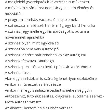
A megfelelő gyerekjáték kiválasztása is művészet
A művészet számomra nem tárgy, hanem élmény és
hozzáállás
A program: színház, vacsora és napelemek
A színészsuli mellé azért elfér még egy kis diákmunka
A színház jegy mellé egy kis apróságot is adtam a
nővéremnek ajándékba
A színház olyan, mint egy család
A színházba nem való a futócipő
A színházi estére már rendben volt az autógumi
A színházi fesztivál tanulságai
A színházi perec és az elnyűtt pénztárca története
A színházi táska
Akár egy színházban is szükség lehet ilyen eszközökre
Amikor a művészet az élet része
Amikor már egy színházi előadást is nehéz végigülni
Autószerviz, futóműbeállítás, olajcsere, autóklíma szerviz -
Méta Autószerviz Kft.
Az álomtéli kertem és a színház varázsa