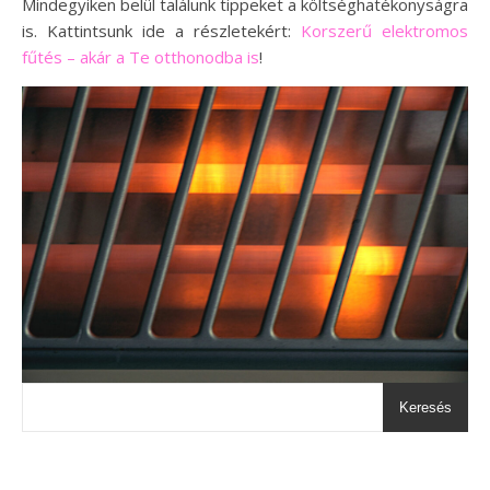
Mindegyiken belül találunk tippeket a költséghatékonyságra
is. Kattintsunk ide a részletekért:
Korszerű elektromos
fűtés – akár a Te otthonodba is
!
Keresés