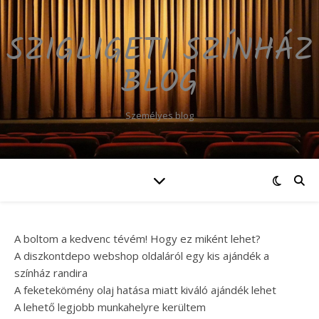
SZIGLIGETI SZÍNHÁZ
BLOG
Személyes blog
A boltom a kedvenc tévém! Hogy ez miként lehet?
A diszkontdepo webshop oldaláról egy kis ajándék a
színház randira
A feketekömény olaj hatása miatt kiváló ajándék lehet
A lehető legjobb munkahelyre kerültem