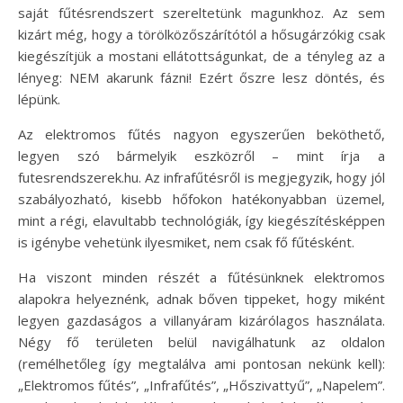
saját fűtésrendszert szereltetünk magunkhoz. Az sem
kizárt még, hogy a törölközőszárítótól a hősugárzókig csak
kiegészítjük a mostani ellátottságunkat, de a tényleg az a
lényeg: NEM akarunk fázni! Ezért őszre lesz döntés, és
lépünk.
Az elektromos fűtés nagyon egyszerűen beköthető,
legyen szó bármelyik eszközről – mint írja a
futesrendszerek.hu. Az infrafűtésről is megjegyzik, hogy jól
szabályozható, kisebb hőfokon hatékonyabban üzemel,
mint a régi, elavultabb technológiák, így kiegészítésképpen
is igénybe vehetünk ilyesmiket, nem csak fő fűtésként.
Ha viszont minden részét a fűtésünknek elektromos
alapokra helyeznénk, adnak bőven tippeket, hogy miként
legyen gazdaságos a villanyáram kizárólagos használata.
Négy fő területen belül navigálhatunk az oldalon
(remélhetőleg így megtalálva ami pontosan nekünk kell):
„Elektromos fűtés”, „Infrafűtés”, „Hőszivattyű”, „Napelem”.