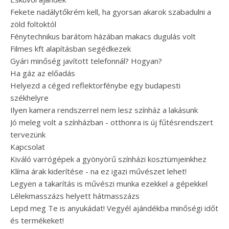
Fekete nadálytőkrém kell, ha gyorsan akarok szabadulni a
zöld foltoktól
Fénytechnikus barátom házában makacs dugulás volt
Filmes kft alapításban segédkezek
Gyári minőség javított telefonnál? Hogyan?
Ha gáz az előadás
Helyezd a céged reflektorfénybe egy budapesti
székhelyre
Ilyen kamera rendszerrel nem lesz színház a lakásunk
Jó meleg volt a színházban - otthonra is új fűtésrendszert
tervezünk
Kapcsolat
Kiváló varrógépek a gyönyörű színházi kosztümjeinkhez
Klíma árak kiderítése - na ez igazi művészet lehet!
Legyen a takarítás is művészi munka ezekkel a gépekkel
Lélekmasszázs helyett hátmasszázs
Lepd meg Te is anyukádat! Vegyél ajándékba minőségi időt
és termékeket!