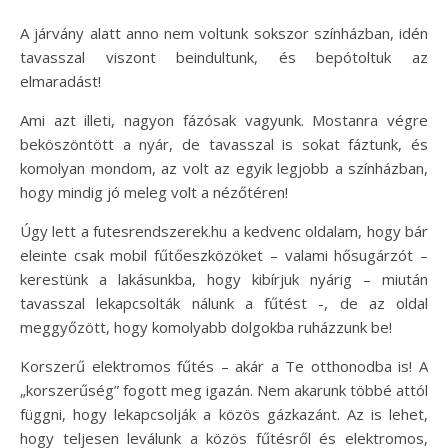
A járvány alatt anno nem voltunk sokszor színházban, idén
tavasszal viszont beindultunk, és bepótoltuk az
elmaradást!
Ami azt illeti, nagyon fázósak vagyunk. Mostanra végre
beköszöntött a nyár, de tavasszal is sokat fáztunk, és
komolyan mondom, az volt az egyik legjobb a színházban,
hogy mindig jó meleg volt a nézőtéren!
Úgy lett a futesrendszerek.hu a kedvenc oldalam, hogy bár
eleinte csak mobil fűtőeszközöket – valami hősugárzót –
kerestünk a lakásunkba, hogy kibírjuk nyárig – miután
tavasszal lekapcsolták nálunk a fűtést -, de az oldal
meggyőzött, hogy komolyabb dolgokba ruházzunk be!
Korszerű elektromos fűtés – akár a Te otthonodba is! A
„korszerűség” fogott meg igazán. Nem akarunk többé attól
függni, hogy lekapcsolják a közös gázkazánt. Az is lehet,
hogy teljesen leválunk a közös fűtésről és elektromos,