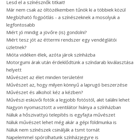
Lesd el a színésznők titkait!
Már nem csak az öltözékemben tűnök ki a többiek közül
Megbízható fogpótlás - a színészeknek a mosolyuk a
legfontosabb
Miért jó mindig a jövőre (is) gondolni?
Miért tesz jót az éttermi rendszer egy vendéglátói
üzletnek?
Mióta vidéken élek, azóta járok színházba
Motorgumi árak után érdeklődtünk a színdarab kiválasztása
helyett
Művészet az élet minden területén!
Művészet az, hogy milyen könnyű a laprugó beszerzése
Művészet és alkohol: kéz a kézben?
Művészi esküvői fotók a legjobb fotóstól, akit találni lehet
Nagyon nyomasztott a ventilátor hiánya a színházban
Náluk a hőszivattyú telepítés is egyfajta művészet
Náluk művészet lehet még akár a gépi földmunka is
Náluk nem színészek csinálják a tsmt tornát
Napelemmel spórolhatunk színházjegyre is