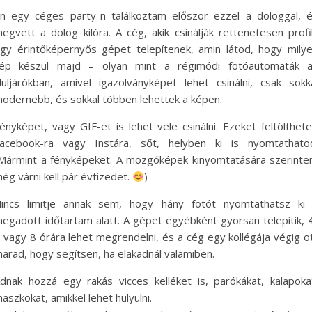
n egy céges party-n találkoztam először ezzel a dologgal, 
egvett a dolog kilóra. A cég, akik csinálják rettenetesen profi
gy érintőképernyős gépet telepítenek, amin látod, hogy mily
ép készül majd – olyan mint a régimódi fotóautomaták 
luljárókban, amivel igazolványképet lehet csinálni, csak sokk
odernebb, és sokkal többen lehettek a képen.
ényképet, vagy GIF-et is lehet vele csinálni. Ezeket feltölthet
acebook-ra vagy Instára, sőt, helyben ki is nyomtathato
Mármint a fényképeket. A mozgóképek kinyomtatására szerint
ég várni kell pár évtizedet.
)
incs limitje annak sem, hogy hány fotót nyomtathatsz ki
egadott időtartam alatt. A gépet egyébként gyorsan telepítik, 
 vagy 8 órára lehet megrendelni, és a cég egy kollégája végig o
arad, hogy segítsen, ha elakadnál valamiben.
dnak hozzá egy rakás vicces kelléket is, parókákat, kalapoka
aszkokat, amikkel lehet hülyülni.