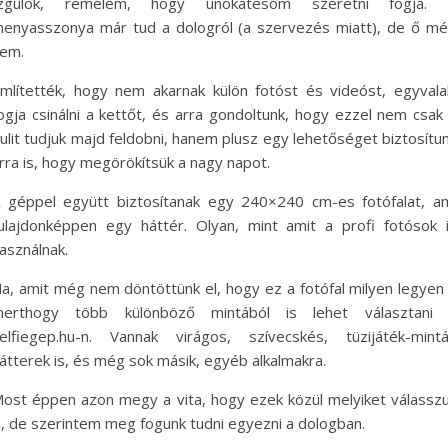
Izgulok, remélem, hogy unokatesóm szeretni fogja. 
enyasszonya már tud a dologról (a szervezés miatt), de ő m
em.
mlítették, hogy nem akarnak külön fotóst és videóst, egyvala
ogja csinálni a kettőt, és arra gondoltunk, hogy ezzel nem csak
ulit tudjuk majd feldobni, hanem plusz egy lehetőséget biztosítu
rra is, hogy megörökítsük a nagy napot.
 géppel együtt biztosítanak egy 240×240 cm-es fotófalat, a
ulajdonképpen egy háttér. Olyan, mint amit a profi fotósok 
asználnak.
a, amit még nem döntöttünk el, hogy ez a fotófal milyen legyen
erthogy több különböző mintából is lehet választani
elfiegep.hu-n. Vannak virágos, szívecskés, tüzijáték-mint
átterek is, és még sok másik, egyéb alkalmakra.
ost éppen azon megy a vita, hogy ezek közül melyiket válassz
i, de szerintem meg fogunk tudni egyezni a dologban.