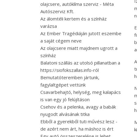
olajcsere, autóklíma szerviz - Méta
m
Autószerviz Kft.
n
Az álomtéli kertem és a színház
varázsa
E
Az Ember Tragédiáján jutott eszembe
f
a saját cégem neve
b
Az olajcsere miatt majdnem ugrott a
a
színház
A
Balatoni szállás az utolsó pillanatban a
t
https://siofokszallas.info-ról
h
Bemutatóteremben jártunk,
fagylaltgépet vettünk
N
Csavarbehajtó, helység, meg kalapács
m
is van egy jó felújításon
s
Csehov és a pelenka, avagy a babák
h
nyugodt alvásának titka
Ebből a gyerekből tuti művész lesz -
M
de azért nem árt, ha máshoz is ért
k
Egy autó összeszerelése is lehet