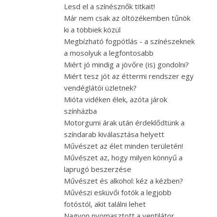
Lesd el a színésznők titkait!
Már nem csak az öltözékemben tűnök
ki a többiek közül
Megbízható fogpótlás - a színészeknek
a mosolyuk a legfontosabb
Miért jó mindig a jövőre (is) gondolni?
Miért tesz jót az éttermi rendszer egy
vendéglátói üzletnek?
Mióta vidéken élek, azóta járok
színházba
Motorgumi árak után érdeklődtünk a
színdarab kiválasztása helyett
Művészet az élet minden területén!
Művészet az, hogy milyen könnyű a
laprugó beszerzése
Művészet és alkohol: kéz a kézben?
Művészi esküvői fotók a legjobb
fotóstól, akit találni lehet
Nagyon nyomasztott a ventilátor