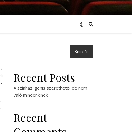
Keresés
az
Recent Posts
di
 –
A színház igenis szerethető, de nem
való mindenkinek
es
és
Recent
Comments