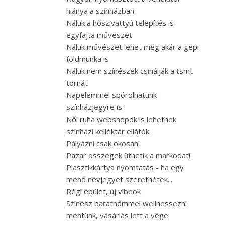
hiánya a színházban
Náluk a hőszivattyú telepítés is
egyfajta művészet
Náluk művészet lehet még akár a gépi
földmunka is
Náluk nem színészek csinálják a tsmt
tornát
Napelemmel spórolhatunk
színházjegyre is
Női ruha webshopok is lehetnek
színházi kelléktár ellátók
Pályázni csak okosan!
Pazar összegek üthetik a markodat!
Plasztikkártya nyomtatás - ha egy
menő névjegyet szeretnétek...
Régi épület, új vibeok
Színész barátnőmmel wellnessezni
mentünk, vásárlás lett a vége