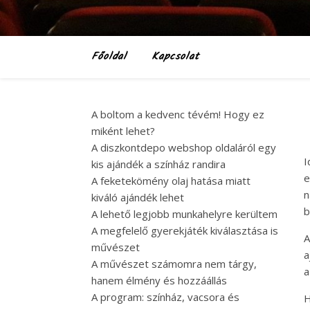
Főoldal
Kapcsolat
A boltom a kedvenc tévém! Hogy ez
miként lehet?
A diszkontdepo webshop oldaláról egy
I
kis ajándék a színház randira
e
A feketekömény olaj hatása miatt
n
kiváló ajándék lehet
b
A lehető legjobb munkahelyre kerültem
A megfelelő gyerekjáték kiválasztása is
A
művészet
a
A művészet számomra nem tárgy,
a
hanem élmény és hozzáállás
A program: színház, vacsora és
H