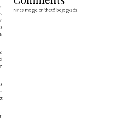
és
Nincs megjeleníthető bejegyzés.
k.
en
az
al
ed
d.
em
 a
4-
tt
t,