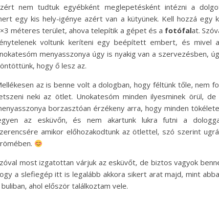
zért nem tudtuk egyébként meglepetésként intézni a dolgo
ert egy kis hely-igénye azért van a kütyünek. Kell hozzá egy 
×3 méteres terület, ahova telepítik a gépet és a
fotófal
at. Szóv
énytelenek voltunk keríteni egy beépített embert, és mivel 
nokatesóm menyasszonya úgy is nyakig van a szervezésben, ú
öntöttünk, hogy ő lesz az.
ellékesen az is benne volt a dologban, hogy féltünk tőle, nem f
etszeni neki az ötlet. Unokatesóm minden ilyesminek örül, de
enyasszonya borzasztóan érzékeny arra, hogy minden tökélet
egyen az esküvőn, és nem akartunk lukra futni a dologga
zerencsére amikor előhozakodtunk az ötlettel, szó szerint ugrá
römében.
zóval most izgatottan várjuk az esküvőt, de biztos vagyok benn
ogy a slefiegép itt is legalább akkora sikert arat majd, mint abb
 buliban, ahol először találkoztam vele.