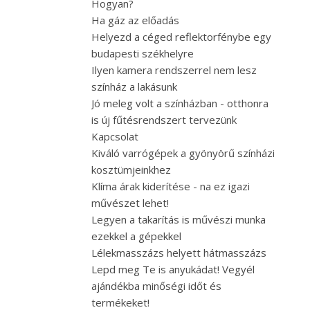
Hogyan?
Ha gáz az előadás
Helyezd a céged reflektorfénybe egy
budapesti székhelyre
Ilyen kamera rendszerrel nem lesz
színház a lakásunk
Jó meleg volt a színházban - otthonra
is új fűtésrendszert tervezünk
Kapcsolat
Kiváló varrógépek a gyönyörű színházi
kosztümjeinkhez
Klíma árak kiderítése - na ez igazi
művészet lehet!
Legyen a takarítás is művészi munka
ezekkel a gépekkel
Lélekmasszázs helyett hátmasszázs
Lepd meg Te is anyukádat! Vegyél
ajándékba minőségi időt és
termékeket!