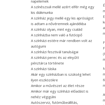
napelemek
É
A színészsuli mellé azért elfér még egy
m
kis diákmunka
E
A színház jegy mellé egy kis apróságot
k
is adtam a nővéremnek ajándékba
a
A színház olyan, mint egy család
m
A színházba nem való a futócipő
A színházi estére már rendben volt az
F
autógumi
F
A színházi fesztivál tanulságai
(
A színházi perec és az elnyűtt
m
pénztárca története
N
A színházi táska
m
Akár egy színházban is szükség lehet
6
ilyen eszközökre
m
Amikor a művészet az élet része
Amikor már egy színházi előadást is
A
nehéz végigülni
m
Autószerviz, futóműbeállítás,