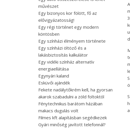
A
művészet
m
Egy bizonyos kor fölött, fő az
3
elővigyázatosság!
k
Egy régi történet egy modern
u
köntösben
d
Egy színházi élményem története
Egy színházi öltöző és a
M
lakásbiztosítás kalkulátor
t
Egy vidéki színház alternatív
m
energiaellátása
l
Egynyári kaland
S
Esküvői ajándék
ö
Fekete nadálytőkrém kell, ha gyorsan
S
akarok szabadulni a zöld foltoktól
h
Fénytechnikus barátom házában
a
makacs dugulás volt
Filmes kft alapításban segédkezek
Gyári minőség javított telefonnál?