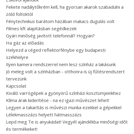
Fekete nadálytőkrém kell, ha gyorsan akarok szabadulni a
zöld foltoktól
Fénytechnikus barátom házában makacs dugulás volt
Filmes kft alapításban segédkezek
Gyári minőség javított telefonnál? Hogyan?
Ha gáz az előadás
Helyezd a céged reflektorfénybe egy budapesti
székhelyre
Ilyen kamera rendszerrel nem lesz színház a lakásunk
Jó meleg volt a színházban - otthonra is új fűtésrendszert
tervezünk
Kapcsolat
Kiváló varrógépek a gyönyörű színházi kosztümjeinkhez
Klíma árak kiderítése - na ez igazi művészet lehet!
Legyen a takarítás is művészi munka ezekkel a gépekkel
Lélekmasszázs helyett hátmasszázs
Lepd meg Te is anyukádat! Vegyél ajándékba minőségi időt
és termékeket!