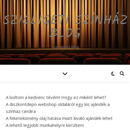
SZIGLIGETI SZÍNHÁZ
BLOG
Személyes blog
A boltom a kedvenc tévém! Hogy ez miként lehet?
A diszkontdepo webshop oldaláról egy kis ajándék a
színház randira
A feketekömény olaj hatása miatt kiváló ajándék lehet
A lehető legjobb munkahelyre kerültem