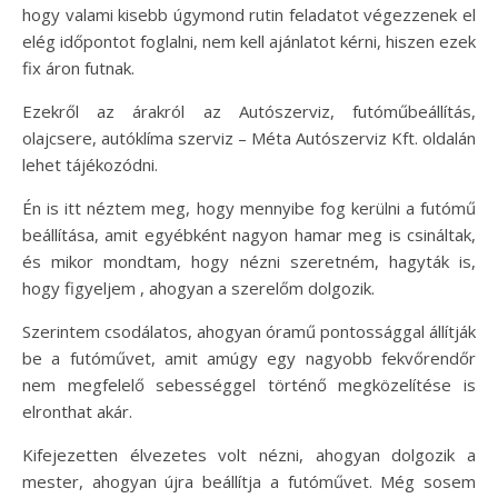
hogy valami kisebb úgymond rutin feladatot végezzenek el
elég időpontot foglalni, nem kell ajánlatot kérni, hiszen ezek
fix áron futnak.
Ezekről az árakról az Autószerviz, futóműbeállítás,
olajcsere, autóklíma szerviz – Méta Autószerviz Kft. oldalán
lehet tájékozódni.
Én is itt néztem meg, hogy mennyibe fog kerülni a futómű
beállítása, amit egyébként nagyon hamar meg is csináltak,
és mikor mondtam, hogy nézni szeretném, hagyták is,
hogy figyeljem , ahogyan a szerelőm dolgozik.
Szerintem csodálatos, ahogyan óramű pontossággal állítják
be a futóművet, amit amúgy egy nagyobb fekvőrendőr
nem megfelelő sebességgel történő megközelítése is
elronthat akár.
Kifejezetten élvezetes volt nézni, ahogyan dolgozik a
mester, ahogyan újra beállítja a futóművet. Még sosem