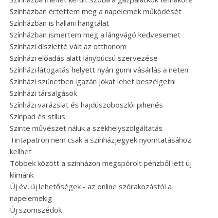
Színházban értettem meg a napelemek működését
Színházban is hallani hangtálat
Színházban ismertem meg a lángvágó kedvesemet
Színházi díszletté vált az otthonom
Színházi előadás alatt lánybúcsú szervezése
Színházi látogatás helyett nyári gumi vásárlás a neten
Színházi szünetben igazán jókat lehet beszélgetni
Színházi társalgások
Színházi varázslat és hajdúszoboszlói pihenés
Színpad és stílus
Szinte művészet náluk a székhelyszolgáltatás
Tintapatron nem csak a színházjegyek nyomtatásához
kellhet
Többek között a színházon megspórolt pénzből lett új
klímánk
Új év, új lehetőségek - az online szórakozástól a
napelemekig
Új szomszédok