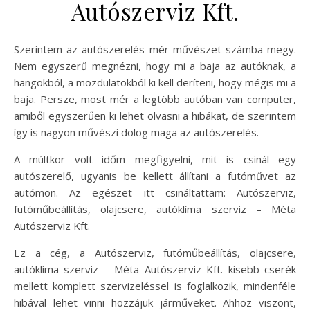
Autószerviz Kft.
Szerintem az autószerelés mér művészet számba megy.
Nem egyszerű megnézni, hogy mi a baja az autóknak, a
hangokból, a mozdulatokból ki kell deríteni, hogy mégis mi a
baja. Persze, most mér a legtöbb autóban van computer,
amiből egyszerűen ki lehet olvasni a hibákat, de szerintem
így is nagyon művészi dolog maga az autószerelés.
A múltkor volt időm megfigyelni, mit is csinál egy
autószerelő, ugyanis be kellett állítani a futóművet az
autómon. Az egészet itt csináltattam: Autószerviz,
futóműbeállítás, olajcsere, autóklíma szerviz – Méta
Autószerviz Kft.
Ez a cég, a Autószerviz, futóműbeállítás, olajcsere,
autóklíma szerviz – Méta Autószerviz Kft. kisebb cserék
mellett komplett szervizeléssel is foglalkozik, mindenféle
hibával lehet vinni hozzájuk járműveket. Ahhoz viszont,