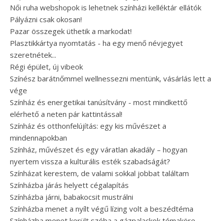
Női ruha webshopok is lehetnek színházi kelléktár ellátók
Pályázni csak okosan!
Pazar összegek üthetik a markodat!
Plasztikkártya nyomtatás - ha egy menő névjegyet
szeretnétek...
Régi épület, új vibeok
Színész barátnőmmel wellnessezni mentünk, vásárlás lett a
vége
Színház és energetikai tanúsítvány - most mindkettő
elérhető a neten pár kattintással!
Színház és otthonfelújítás: egy kis művészet a
mindennapokban
Színház, művészet és egy váratlan akadály – hogyan
nyertem vissza a kulturális esték szabadságát?
Színházat kerestem, de valami sokkal jobbat találtam
Színházba járás helyett cégalapítás
Színházba járni, babakocsit mustrálni
Színházba menet a nyílt végű lízing volt a beszédtéma
Színházba menet került szóba a gázpalackok témaköre