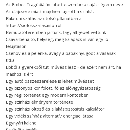
Az Ember Tragédiáján jutott eszembe a saját cégem neve
Az olajcsere miatt majdnem ugrott a színház
Balatoni szállás az utolsó pillanatban a
https://siofokszallas.info-ról
Bemutatóteremben jártunk, fagylaltgépet vettünk
Csavarbehajtó, helység, meg kalapács is van egy jó
felújításon
Csehov és a pelenka, avagy a babák nyugodt alvásának
titka
Ebből a gyerekből tuti művész lesz - de azért nem árt, ha
máshoz is ért
Egy autó összeszerelése is lehet művészet
Egy bizonyos kor fölött, fő az elővigyázatosság!
Egy régi történet egy modern köntösben
Egy színházi élményem története
Egy színházi öltöző és a lakásbiztosítás kalkulátor
Egy vidéki színház alternatív energiaellátása
Egynyári kaland
Esküvői ajándék