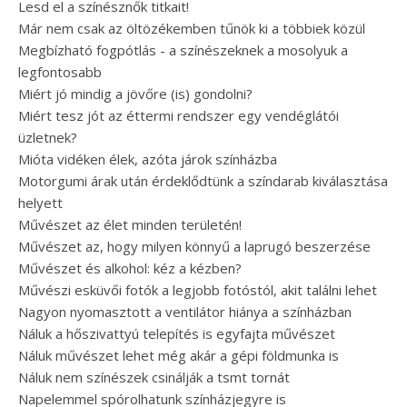
Lesd el a színésznők titkait!
Már nem csak az öltözékemben tűnök ki a többiek közül
Megbízható fogpótlás - a színészeknek a mosolyuk a
legfontosabb
Miért jó mindig a jövőre (is) gondolni?
Miért tesz jót az éttermi rendszer egy vendéglátói
üzletnek?
Mióta vidéken élek, azóta járok színházba
Motorgumi árak után érdeklődtünk a színdarab kiválasztása
helyett
Művészet az élet minden területén!
Művészet az, hogy milyen könnyű a laprugó beszerzése
Művészet és alkohol: kéz a kézben?
Művészi esküvői fotók a legjobb fotóstól, akit találni lehet
Nagyon nyomasztott a ventilátor hiánya a színházban
Náluk a hőszivattyú telepítés is egyfajta művészet
Náluk művészet lehet még akár a gépi földmunka is
Náluk nem színészek csinálják a tsmt tornát
Napelemmel spórolhatunk színházjegyre is