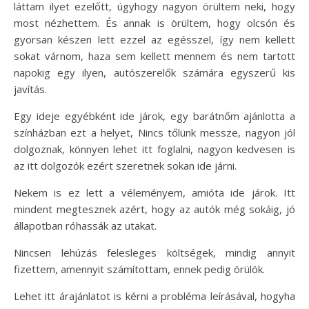
láttam ilyet ezelőtt, úgyhogy nagyon örültem neki, hogy
most nézhettem. És annak is örültem, hogy olcsón és
gyorsan készen lett ezzel az egésszel, így nem kellett
sokat várnom, haza sem kellett mennem és nem tartott
napokig egy ilyen, autószerelők számára egyszerű kis
javítás.
Egy ideje egyébként ide járok, egy barátnőm ajánlotta a
színházban ezt a helyet, Nincs tőlünk messze, nagyon jól
dolgoznak, könnyen lehet itt foglalni, nagyon kedvesen is
az itt dolgozók ezért szeretnek sokan ide járni.
Nekem is ez lett a véleményem, amióta ide járok. Itt
mindent megtesznek azért, hogy az autók még sokáig, jó
állapotban róhassák az utakat.
Nincsen lehúzás felesleges költségek, mindig annyit
fizettem, amennyit számítottam, ennek pedig örülök.
Lehet itt árajánlatot is kérni a probléma leírásával, hogyha