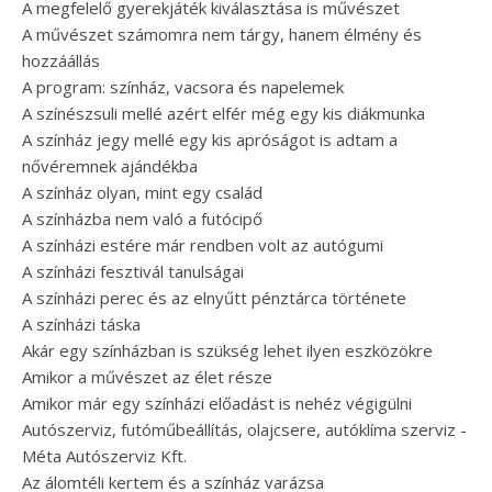
A megfelelő gyerekjáték kiválasztása is művészet
A művészet számomra nem tárgy, hanem élmény és
hozzáállás
A program: színház, vacsora és napelemek
A színészsuli mellé azért elfér még egy kis diákmunka
A színház jegy mellé egy kis apróságot is adtam a
nővéremnek ajándékba
A színház olyan, mint egy család
A színházba nem való a futócipő
A színházi estére már rendben volt az autógumi
A színházi fesztivál tanulságai
A színházi perec és az elnyűtt pénztárca története
A színházi táska
Akár egy színházban is szükség lehet ilyen eszközökre
Amikor a művészet az élet része
Amikor már egy színházi előadást is nehéz végigülni
Autószerviz, futóműbeállítás, olajcsere, autóklíma szerviz -
Méta Autószerviz Kft.
Az álomtéli kertem és a színház varázsa