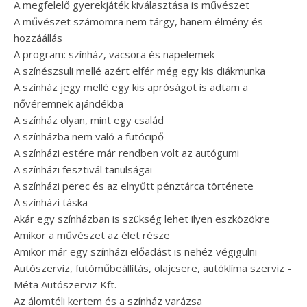
A megfelelő gyerekjáték kiválasztása is művészet
A művészet számomra nem tárgy, hanem élmény és
hozzáállás
A program: színház, vacsora és napelemek
A színészsuli mellé azért elfér még egy kis diákmunka
A színház jegy mellé egy kis apróságot is adtam a
nővéremnek ajándékba
A színház olyan, mint egy család
A színházba nem való a futócipő
A színházi estére már rendben volt az autógumi
A színházi fesztivál tanulságai
A színházi perec és az elnyűtt pénztárca története
A színházi táska
Akár egy színházban is szükség lehet ilyen eszközökre
Amikor a művészet az élet része
Amikor már egy színházi előadást is nehéz végigülni
Autószerviz, futóműbeállítás, olajcsere, autóklíma szerviz -
Méta Autószerviz Kft.
Az álomtéli kertem és a színház varázsa