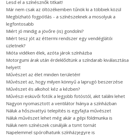
Lesd el a színésznők titkait!
Már nem csak az öltözékemben tűnök ki a többiek közül
Megbízható fogpótlás - a színészeknek a mosolyuk a
legfontosabb
Miért jó mindig a jövőre (is) gondolni?
Miért tesz jót az éttermi rendszer egy vendéglátói
üzletnek?
Mióta vidéken élek, azóta járok színházba
Motorgumi árak után érdeklődtünk a színdarab kiválasztása
helyett
Művészet az élet minden területén!
Művészet az, hogy milyen könnyű a laprugó beszerzése
Művészet és alkohol: kéz a kézben?
Művészi esküvői fotók a legjobb fotóstól, akit találni lehet
Nagyon nyomasztott a ventilátor hiánya a színházban
Náluk a hőszivattyú telepítés is egyfajta művészet
Náluk művészet lehet még akár a gépi földmunka is
Náluk nem színészek csinálják a tsmt tornát
Napelemmel spórolhatunk színházjegyre is