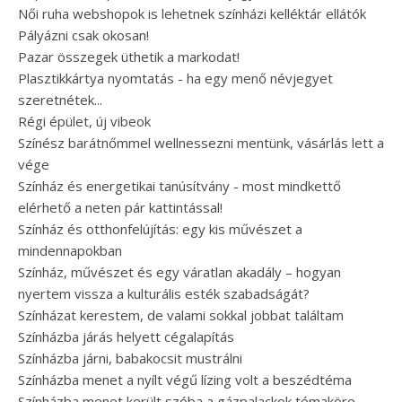
Női ruha webshopok is lehetnek színházi kelléktár ellátók
Pályázni csak okosan!
Pazar összegek üthetik a markodat!
Plasztikkártya nyomtatás - ha egy menő névjegyet
szeretnétek...
Régi épület, új vibeok
Színész barátnőmmel wellnessezni mentünk, vásárlás lett a
vége
Színház és energetikai tanúsítvány - most mindkettő
elérhető a neten pár kattintással!
Színház és otthonfelújítás: egy kis művészet a
mindennapokban
Színház, művészet és egy váratlan akadály – hogyan
nyertem vissza a kulturális esték szabadságát?
Színházat kerestem, de valami sokkal jobbat találtam
Színházba járás helyett cégalapítás
Színházba járni, babakocsit mustrálni
Színházba menet a nyílt végű lízing volt a beszédtéma
Színházba menet került szóba a gázpalackok témaköre