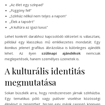
„Az élet egy színpad”
„Függöny fel!”
„Színház nélkül nem teljes a napom”
„Élek a tapsért”
„A kultúra az igazi luxus”
Lehet konkrét darabhoz kapcsolódó idézetet is választani,
például egy klasszikus mű emlékezetes mondatát. Egy
ikonikus jelenet grafikus ábrázolása is különleges ajándék
lehet. Az ilyen
szülinapi ajándékok
nemcsak
meglepetések, hanem személyes üzenetek is.
A kulturális identitás
megmutatása
Sokan büszkék arra, hogy rendszeresen járnak színházba.
Egy tematikus póló vagy pulóver viselése közösségi
élményt is teremthet, hiszen egy másik rajongó könnyen