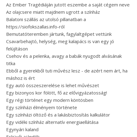
Az Ember Tragédiáján jutott eszembe a saját cégem neve
Az olajcsere miatt majdnem ugrott a színház
Balatoni szállás az utolsó pillanatban a
https://siofokszallas.info-ról
Bemutatóteremben jártunk, fagylaltgépet vettünk
Csavarbehajtó, helység, meg kalapács is van egy jó
felújításon
Csehov és a pelenka, avagy a babák nyugodt alvásának
titka
Ebből a gyerekből tuti művész lesz - de azért nem árt, ha
máshoz is ért
Egy autó összeszerelése is lehet művészet
Egy bizonyos kor fölött, fő az elővigyázatosság!
Egy régi történet egy modern köntösben
Egy színházi élményem története
Egy színházi öltöző és a lakásbiztosítás kalkulátor
Egy vidéki színház alternatív energiaellátása
Egynyári kaland
Esküvői ajándék