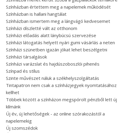
Színházban értettem meg a napelemek működését
Színházban is hallani hangtálat
Színházban ismertem meg a lángvágó kedvesemet
Színházi díszletté vált az otthonom
Színházi előadás alatt lánybúcsú szervezése
Színházi látogatás helyett nyári gumi vásárlás a neten
Színházi szünetben igazán jókat lehet beszélgetni
Színházi társalgások
Színházi varázslat és hajdúszoboszlói pihenés
Színpad és stílus
Szinte művészet náluk a székhelyszolgáltatás
Tintapatron nem csak a színházjegyek nyomtatásához
kellhet
Többek között a színházon megspórolt pénzből lett új
klímánk
Új év, új lehetőségek - az online szórakozástól a
napelemekig
Új szomszédok