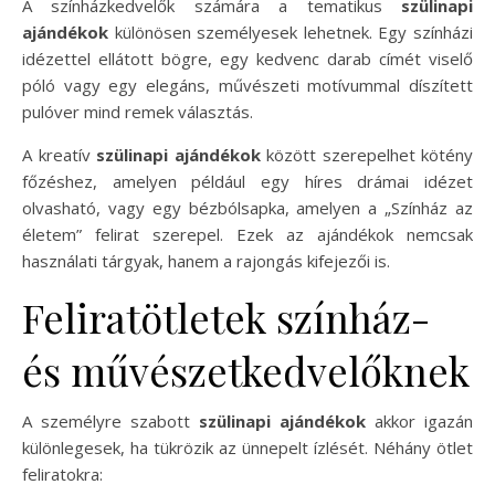
A színházkedvelők számára a tematikus
szülinapi
ajándékok
különösen személyesek lehetnek. Egy színházi
idézettel ellátott bögre, egy kedvenc darab címét viselő
póló vagy egy elegáns, művészeti motívummal díszített
pulóver mind remek választás.
A kreatív
szülinapi ajándékok
között szerepelhet kötény
főzéshez, amelyen például egy híres drámai idézet
olvasható, vagy egy bézbólsapka, amelyen a „Színház az
életem” felirat szerepel. Ezek az ajándékok nemcsak
használati tárgyak, hanem a rajongás kifejezői is.
Feliratötletek színház-
és művészetkedvelőknek
A személyre szabott
szülinapi ajándékok
akkor igazán
különlegesek, ha tükrözik az ünnepelt ízlését. Néhány ötlet
feliratokra: