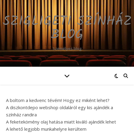
SZIGLIGETI SZÍNHÁZ
BLOG
Személyes blog
A boltom a kedvenc tévém! Hogy ez miként lehet?
A diszkontdepo webshop oldaláról egy kis ajándék a
színház randira
A feketekömény olaj hatása miatt kiváló ajándék lehet
A lehető legjobb munkahelyre kerültem