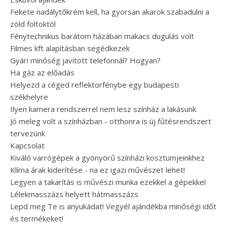
Fekete nadálytőkrém kell, ha gyorsan akarok szabadulni a
zöld foltoktól
Fénytechnikus barátom házában makacs dugulás volt
Filmes kft alapításban segédkezek
Gyári minőség javított telefonnál? Hogyan?
Ha gáz az előadás
Helyezd a céged reflektorfénybe egy budapesti
székhelyre
Ilyen kamera rendszerrel nem lesz színház a lakásunk
Jó meleg volt a színházban - otthonra is új fűtésrendszert
tervezünk
Kapcsolat
Kiváló varrógépek a gyönyörű színházi kosztümjeinkhez
Klíma árak kiderítése - na ez igazi művészet lehet!
Legyen a takarítás is művészi munka ezekkel a gépekkel
Lélekmasszázs helyett hátmasszázs
Lepd meg Te is anyukádat! Vegyél ajándékba minőségi időt
és termékeket!