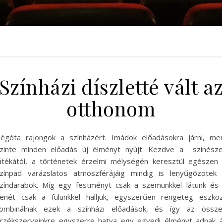
Színházi díszletté vált a
otthonom
égóta rajongok a színházért. Imádok előadásokra járni, me
zinte minden előadás új élményt nyújt. Kezdve a színész
átékától, a történetek érzelmi mélységén keresztül egészen
zínpad varázslatos atmoszférájáig mindig is lenyűgözötek
zíndarabok. Míg egy festményt csak a szemünkkel látunk és
enét csak a fülünkkel halljuk, egyszerűen rengeteg eszkö
ombinálnak ezek a színházi előadások, és így az össz
rzékszerveinkre egyszerre hatva egy egyedi élményt adnak 