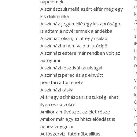
napelemek
m
A színészsuli mellé azért elfér még egy
k
kis diákmunka
g
A színház jegy mellé egy kis apróságot
a
is adtam a nővéremnek ajándékba
s
A színház olyan, mint egy család
i
A színházba nem való a futócipő
h
A színházi estére már rendben volt az
h
autógumi
r
A színházi fesztivál tanulságai
f
A színházi perec és az elnyűtt
v
pénztárca története
m
A színházi táska
k
Akár egy színházban is szükség lehet
ú
ilyen eszközökre
v
Amikor a művészet az élet része
e
Amikor már egy színházi előadást is
m
nehéz végigülni
v
Autószerviz, futóműbeállítás,