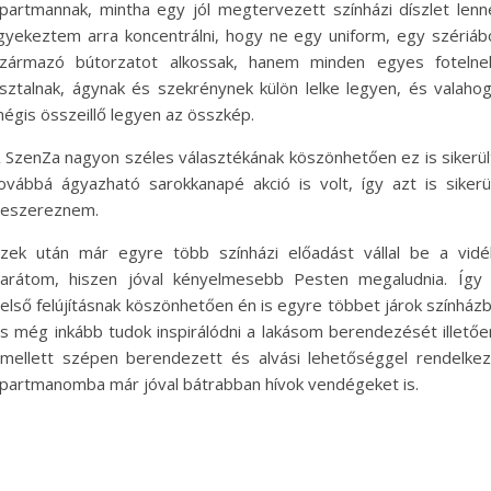
partmannak, mintha egy jól megtervezett színházi díszlet lenn
gyekeztem arra koncentrálni, hogy ne egy uniform, egy szériáb
zármazó bútorzatot alkossak, hanem minden egyes fotelne
sztalnak, ágynak és szekrénynek külön lelke legyen, és valaho
égis összeillő legyen az összkép.
 SzenZa nagyon széles választékának köszönhetően ez is sikerül
ovábbá ágyazható sarokkanapé akció is volt, így azt is sikerü
eszereznem.
zek után már egyre több színházi előadást vállal be a vidé
arátom, hiszen jóval kényelmesebb Pesten megaludnia. Így
első felújításnak köszönhetően én is egyre többet járok színház
s még inkább tudok inspirálódni a lakásom berendezését illetőe
mellett szépen berendezett és alvási lehetőséggel rendelke
partmanomba már jóval bátrabban hívok vendégeket is.