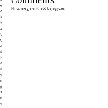
re
Nincs megjeleníthető bejegyzés.
 a
ak
ők
az
m,
t,
 a
at
ek
 a
át
gy
am
ig
es
an
gy