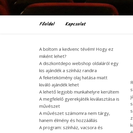
Főoldal
Kapcsolat
A boltom a kedvenc tévém! Hogy ez
miként lehet?
A diszkontdepo webshop oldaláról egy
kis ajándék a színház randira
A feketekömény olaj hatása miatt
R
kiváló ajándék lehet
s
A lehető legjobb munkahelyre kerültem
j
A megfelelő gyerekjáték kiválasztása is
s
művészet
s
A művészet számomra nem tárgy,
z
hanem élmény és hozzáállás
k
A program: színház, vacsora és
é