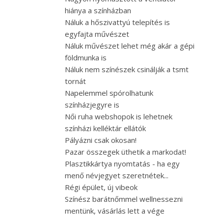
hiánya a színházban
Náluk a hőszivattyú telepítés is
egyfajta művészet
Náluk művészet lehet még akár a gépi
földmunka is
Náluk nem színészek csinálják a tsmt
tornát
Napelemmel spórolhatunk
színházjegyre is
Női ruha webshopok is lehetnek
színházi kelléktár ellátók
Pályázni csak okosan!
Pazar összegek üthetik a markodat!
Plasztikkártya nyomtatás - ha egy
menő névjegyet szeretnétek...
Régi épület, új vibeok
Színész barátnőmmel wellnessezni
mentünk, vásárlás lett a vége