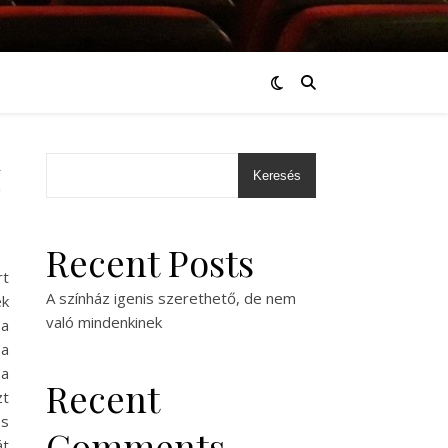
z
Keresés
Recent Posts
rt
A színház igenis szerethető, de nem
ek
való mindenkinek
 a
 a
 a
Recent
zt
es
Comments
át