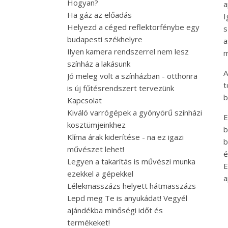
Hogyan?
a
Ha gáz az előadás
I
Helyezd a céged reflektorfénybe egy
s
budapesti székhelyre
a
Ilyen kamera rendszerrel nem lesz
m
színház a lakásunk
A
Jó meleg volt a színházban - otthonra
t
is új fűtésrendszert tervezünk
b
Kapcsolat
Kiváló varrógépek a gyönyörű színházi
E
kosztümjeinkhez
b
Klíma árak kiderítése - na ez igazi
b
művészet lehet!
é
Legyen a takarítás is művészi munka
E
ezekkel a gépekkel
a
Lélekmasszázs helyett hátmasszázs
Lepd meg Te is anyukádat! Vegyél
ajándékba minőségi időt és
termékeket!