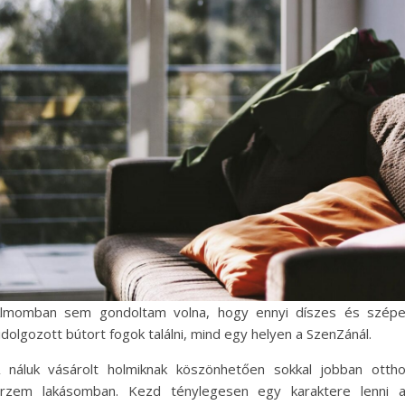
lmomban sem gondoltam volna, hogy ennyi díszes és szép
idolgozott bútort fogok találni, mind egy helyen a SzenZánál.
 náluk vásárolt holmiknak köszönhetően sokkal jobban otth
rzem lakásomban. Kezd ténylegesen egy karaktere lenni 