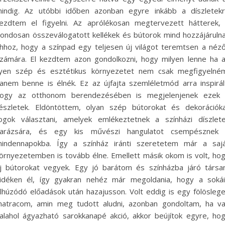
indig. Az utóbbi időben azonban egyre inkább a díszletek
ezdtem el figyelni. Az aprólékosan megtervezett hátterek,
ondosan összeválogatott kellékek és bútorok mind hozzájáruln
hhoz, hogy a színpad egy teljesen új világot teremtsen a néz
zámára. El kezdtem azon gondolkozni, hogy milyen lenne ha 
lyen szép és esztétikus környezetet nem csak megfigyelné
anem benne is élnék. Ez az újfajta szemléletmód arra inspirál
ogy az otthonom berendezésében is megjelenjenek ezek
észletek. Eldöntöttem, olyan szép bútorokat és dekorációk
ogok választani, amelyek emlékeztetnek a színházi díszlet
arázsára, és egy kis művészi hangulatot csempésznek
indennapokba. Így a színház iránti szeretetem már a saj
örnyezetemben is tovább élne. Emellett másik okom is volt, ho
j bútorokat vegyek. Egy jó barátom és színházba járó társ
idéken él, így gyakran nehéz már megoldania, hogy a soká
lhúzódó előadások után hazajusson. Volt eddig is egy fölösleg
atracom, amin meg tudott aludni, azonban gondoltam, ha v
alahol ágyazható sarokkanapé akció, akkor beújítok egyre, ho