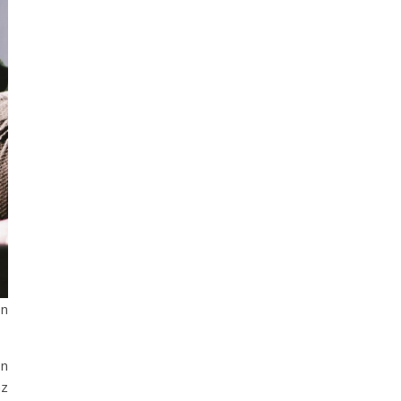
en
on
az