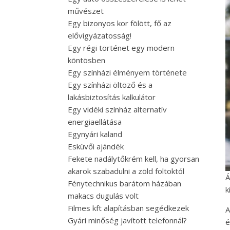
művészet
Egy bizonyos kor fölött, fő az
elővigyázatosság!
Egy régi történet egy modern
köntösben
Egy színházi élményem története
Egy színházi öltöző és a
lakásbiztosítás kalkulátor
Egy vidéki színház alternatív
energiaellátása
Egynyári kaland
Esküvői ajándék
Fekete nadálytőkrém kell, ha gyorsan
akarok szabadulni a zöld foltoktól
Á
Fénytechnikus barátom házában
k
makacs dugulás volt
Filmes kft alapításban segédkezek
A
Gyári minőség javított telefonnál?
é