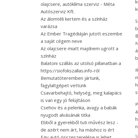
k
olajcsere, autóklíma szerviz - Méta
k
Autószerviz Kft.
Az álomtéli kertem és a színház
S
varázsa
b
Az Ember Tragédiáján jutott eszembe
B
a saját cégem neve
N
Az olajcsere miatt majdnem ugrott a
á
színház
b
Balatoni szállás az utolsó pillanatban a
R
https://siofokszallas.info-ról
m
Bemutatóteremben jártunk,
h
fagylaltgépet vettünk
s
Csavarbehajtó, helység, meg kalapács
is van egy jó felújításon
P
Csehov és a pelenka, avagy a babák
á
nyugodt alvásának titka
Ebből a gyerekből tuti művész lesz -
n
de azért nem árt, ha máshoz is ért
Egy autó összeszerelése is lehet