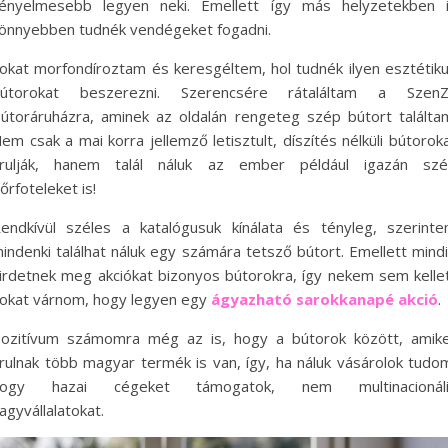
ényelmesebb legyen neki. Emellett így más helyzetekben 
önnyebben tudnék vendégeket fogadni.
okat morfondíroztam és keresgéltem, hol tudnék ilyen esztétik
útorokat beszerezni. Szerencsére rátaláltam a Szen
útoráruházra, aminek az oldalán rengeteg szép bútort találta
em csak a mai korra jellemző letisztult, díszítés nélküli bútorok
rulják, hanem talál náluk az ember például igazán sz
őrfoteleket is!
endkívül széles a katalógusuk kínálata és tényleg, szerint
indenki találhat náluk egy számára tetsző bútort. Emellett mind
irdetnek meg akciókat bizonyos bútorokra, így nekem sem kelle
okat várnom, hogy legyen egy
ágyazható sarokkanapé akció
.
ozitívum számomra még az is, hogy a bútorok között, amik
rulnak több magyar termék is van, így, ha náluk vásárolok tudo
hogy hazai cégeket támogatok, nem multinacionáli
agyvállalatokat.