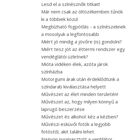
Lesd el a színésznők titkait!
Már nem csak az öltözékemben tűnök
ki a többiek közül
Megbízható fogpótlás - a színészeknek
a mosolyuk a legfontosabb
Miért jó mindig a jövőre (is) gondolni?
Miért tesz jót az éttermi rendszer egy
vendéglátói üzletnek?
Mióta vidéken élek, azóta járok
színházba
Motorgumi árak után érdeklődtünk a
színdarab kiválasztása helyett
Művészet az élet minden területén!
Művészet az, hogy milyen könnyű a
laprugó beszerzése
Művészet és alkohol: kéz a kézben?
Művészi esküvői fotók a legjobb
fotóstól, akit találni lehet
Nagyon nyomasztott a ventilátor