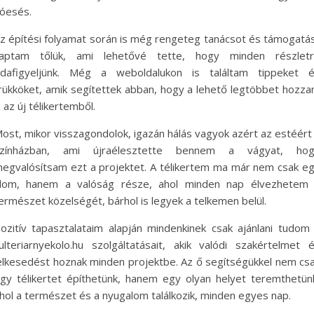
óesés.
z építési folyamat során is még rengeteg tanácsot és támogatá
aptam tőlük, ami lehetővé tette, hogy minden részlet
dafigyeljünk. Még a weboldalukon is találtam tippeket 
rükköket, amik segítettek abban, hogy a lehető legtöbbet hozz
i az új télikertemből.
ost, mikor visszagondolok, igazán hálás vagyok azért az estéért
zínházban, ami újraélesztette bennem a vágyat, ho
egvalósítsam ezt a projektet. A télikertem ma már nem csak e
lom, hanem a valóság része, ahol minden nap élvezhetem
ermészet közelségét, bárhol is legyek a telkemen belül.
ozitív tapasztalataim alapján mindenkinek csak ajánlani tudom
ulteriarnyekolo.hu szolgáltatásait, akik valódi szakértelmet 
elkesedést hoznak minden projektbe. Az ő segítségükkel nem cs
gy télikertet építhetünk, hanem egy olyan helyet teremthetün
hol a természet és a nyugalom találkozik, minden egyes nap.