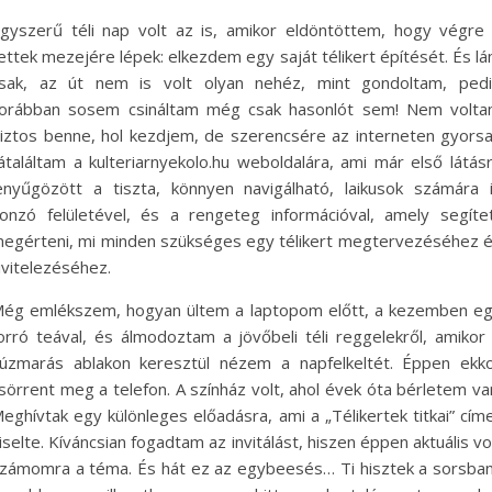
gyszerű téli nap volt az is, amikor eldöntöttem, hogy végre
ettek mezejére lépek: elkezdem egy saját télikert építését. És l
sak, az út nem is volt olyan nehéz, mint gondoltam, ped
orábban sosem csináltam még csak hasonlót sem! Nem volt
iztos benne, hol kezdjem, de szerencsére az interneten gyors
átaláltam a kulteriarnyekolo.hu weboldalára, ami már első látás
enyűgözött a tiszta, könnyen navigálható, laikusok számára 
onzó felületével, és a rengeteg információval, amely segíte
egérteni, mi minden szükséges egy télikert megtervezéséhez 
ivitelezéséhez.
ég emlékszem, hogyan ültem a laptopom előtt, a kezemben e
orró teával, és álmodoztam a jövőbeli téli reggelekről, amikor
úzmarás ablakon keresztül nézem a napfelkeltét. Éppen ekk
sörrent meg a telefon. A színház volt, ahol évek óta bérletem va
eghívtak egy különleges előadásra, ami a „Télikertek titkai” cím
iselte. Kíváncsian fogadtam az invitálást, hiszen éppen aktuális vo
zámomra a téma. És hát ez az egybeesés… Ti hisztek a sorsba