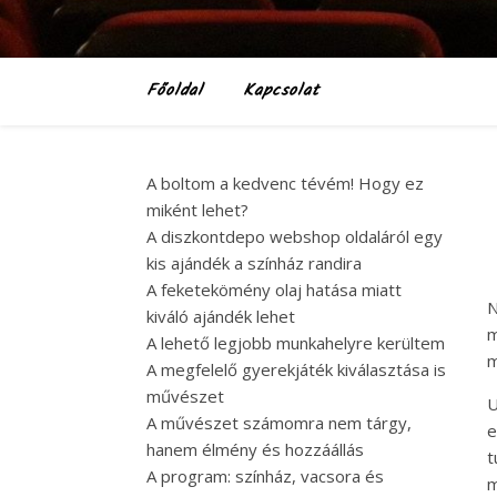
Főoldal
Kapcsolat
A boltom a kedvenc tévém! Hogy ez
miként lehet?
A diszkontdepo webshop oldaláról egy
kis ajándék a színház randira
A feketekömény olaj hatása miatt
N
kiváló ajándék lehet
m
A lehető legjobb munkahelyre kerültem
m
A megfelelő gyerekjáték kiválasztása is
művészet
U
A művészet számomra nem tárgy,
e
hanem élmény és hozzáállás
t
A program: színház, vacsora és
m