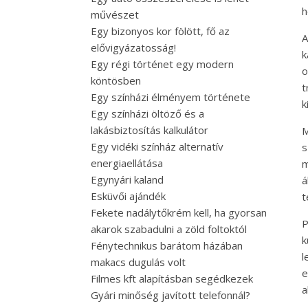
h
művészet
Egy bizonyos kor fölött, fő az
A
elővigyázatosság!
k
Egy régi történet egy modern
o
köntösben
t
Egy színházi élményem története
k
Egy színházi öltöző és a
lakásbiztosítás kalkulátor
M
Egy vidéki színház alternatív
s
energiaellátása
m
Egynyári kaland
á
Esküvői ajándék
t
Fekete nadálytőkrém kell, ha gyorsan
P
akarok szabadulni a zöld foltoktól
k
Fénytechnikus barátom házában
l
makacs dugulás volt
e
Filmes kft alapításban segédkezek
a
Gyári minőség javított telefonnál?