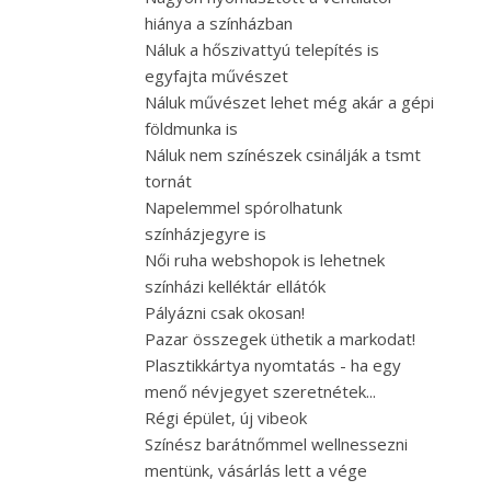
hiánya a színházban
Náluk a hőszivattyú telepítés is
egyfajta művészet
Náluk művészet lehet még akár a gépi
földmunka is
Náluk nem színészek csinálják a tsmt
tornát
Napelemmel spórolhatunk
színházjegyre is
Női ruha webshopok is lehetnek
színházi kelléktár ellátók
Pályázni csak okosan!
Pazar összegek üthetik a markodat!
Plasztikkártya nyomtatás - ha egy
menő névjegyet szeretnétek...
Régi épület, új vibeok
Színész barátnőmmel wellnessezni
mentünk, vásárlás lett a vége