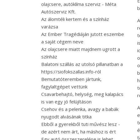
É
olajcsere, autóklíma szerviz - Méta
b
Autószerviz Kft.
Az álomtéli kertem és a színház
A
varázsa
r
Az Ember Tragédiáján jutott eszembe
t
a saját cégem neve
i
Az olajcsere miatt majdnem ugrott a
i
színház
o
Balatoni szállás az utolsó pillanatban a
o
https://siofokszallas.info-ról
b
Bemutatóteremben jártunk,
h
fagylaltgépet vettünk
t
Csavarbehajtó, helység, meg kalapács
r
is van egy jó felújításon
A
Csehov és a pelenka, avagy a babák
e
nyugodt alvásának titka
t
Ebből a gyerekből tuti művész lesz -
é
de azért nem árt, ha máshoz is ért
t
Egy autó összeszerelése is lehet