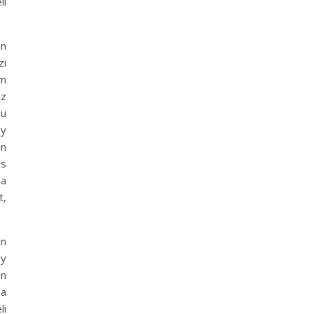
ll
an
zi
im
az
hu
gy
an
és
 a
t,
en
gy
en
 a
li