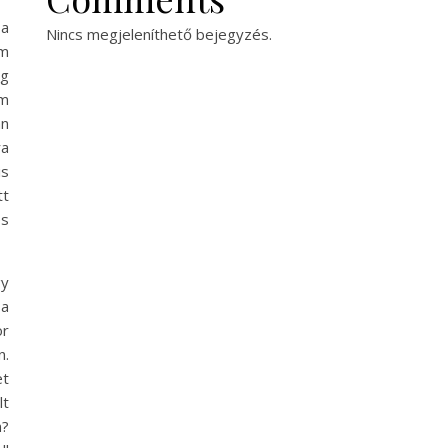
 a
Nincs megjeleníthető bejegyzés.
ám
ig
am
an
ra
is
tt
és
gy
 a
or
n.
et
lt
n?