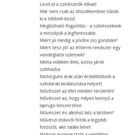
Lesd el a színésznők titkait!
Már nem csak az öltözékemben tűnök
ki a többiek közül
Megbízható fogpótlás - a színészeknek
a mosolyuk a legfontosabb
Miért jó mindig a jövőre (is) gondolni?
Miért tesz jót az éttermi rendszer egy
vendéglátói üzletnek?
Mióta vidéken élek, azóta járok
színházba
Motorgumi árak után érdeklődtünk a
színdarab kiválasztása helyett
Művészet az élet minden területén!
Művészet az, hogy milyen könnyű a
laprugó beszerzése
Művészet és alkohol: kéz a kézben?
Művészi esküvői fotók a legjobb
fotóstól, akit találni lehet
Nagyon nyomasztott a ventilátor