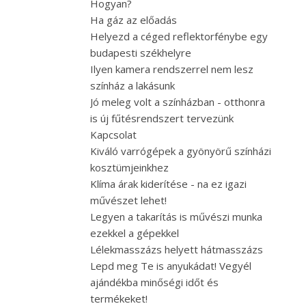
Hogyan?
Ha gáz az előadás
Helyezd a céged reflektorfénybe egy
budapesti székhelyre
Ilyen kamera rendszerrel nem lesz
színház a lakásunk
Jó meleg volt a színházban - otthonra
is új fűtésrendszert tervezünk
Kapcsolat
Kiváló varrógépek a gyönyörű színházi
kosztümjeinkhez
Klíma árak kiderítése - na ez igazi
művészet lehet!
Legyen a takarítás is művészi munka
ezekkel a gépekkel
Lélekmasszázs helyett hátmasszázs
Lepd meg Te is anyukádat! Vegyél
ajándékba minőségi időt és
termékeket!