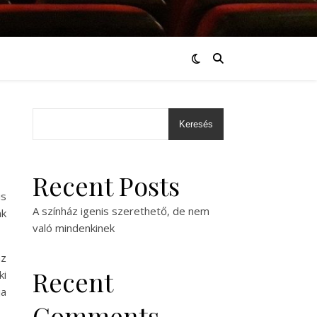
Keresés
Recent Posts
is
A színház igenis szerethető, de nem
nk
való mindenkinek
az
Recent
ki
ja
Comments