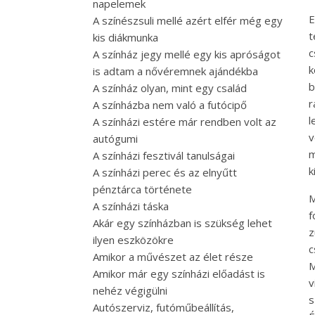
napelemek
E
A színészsuli mellé azért elfér még egy
t
kis diákmunka
c
A színház jegy mellé egy kis apróságot
k
is adtam a nővéremnek ajándékba
b
A színház olyan, mint egy család
r
A színházba nem való a futócipő
l
A színházi estére már rendben volt az
v
autógumi
m
A színházi fesztivál tanulságai
k
A színházi perec és az elnyűtt
pénztárca története
M
A színházi táska
f
Akár egy színházban is szükség lehet
z
ilyen eszközökre
c
Amikor a művészet az élet része
M
Amikor már egy színházi előadást is
v
nehéz végigülni
s
Autószerviz, futóműbeállítás,