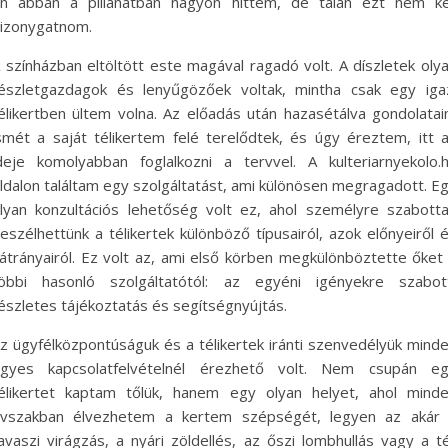
n abban a pillanatban nagyon hittem, de talán ezt nem ke
izonygatnom.
 színházban eltöltött este magával ragadó volt. A díszletek oly
észletgazdagok és lenyűgözőek voltak, mintha csak egy iga
élikertben ültem volna. Az előadás után hazasétálva gondolata
smét a saját télikertem felé terelődtek, és úgy éreztem, itt 
deje komolyabban foglalkozni a tervvel. A kulteriarnyekolo.
ldalon találtam egy szolgáltatást, ami különösen megragadott. E
lyan konzultációs lehetőség volt ez, ahol személyre szabott
eszélhettünk a télikertek különböző típusairól, azok előnyeiről 
átrányairól. Ez volt az, ami első körben megkülönböztette őket
öbbi hasonló szolgáltatótól: az egyéni igényekre szabot
észletes tájékoztatás és segítségnyújtás.
z ügyfélközpontúságuk és a télikertek iránti szenvedélyük mind
gyes kapcsolatfelvételnél érezhető volt. Nem csupán e
élikertet kaptam tőlük, hanem egy olyan helyet, ahol mind
vszakban élvezhetem a kertem szépségét, legyen az akár
avaszi virágzás, a nyári zöldellés, az őszi lombhullás vagy a té