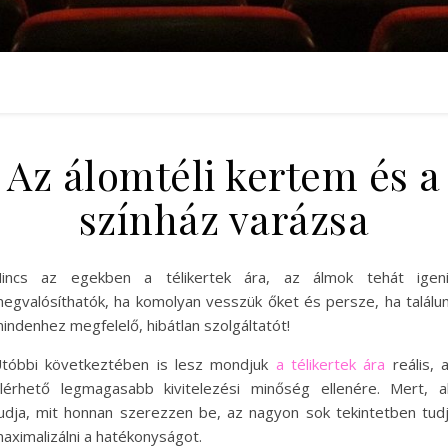
Az álomtéli kertem és a
színház varázsa
incs az egekben a télikertek ára, az álmok tehát igen
egvalósíthatók, ha komolyan vesszük őket és persze, ha találu
indenhez megfelelő, hibátlan szolgáltatót!
tóbbi következtében is lesz mondjuk
a télikertek ára
reális, 
lérhető legmagasabb kivitelezési minőség ellenére. Mert, a
udja, mit honnan szerezzen be, az nagyon sok tekintetben tud
aximalizálni a hatékonyságot.