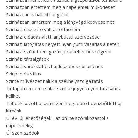
Színházban értettem meg a napelemek működését
Színházban is hallani hangtálat
Színházban ismertem meg a lángvágó kedvesemet
Színházi díszletté vált az otthonom
Színházi előadás alatt lánybúcsú szervezése
Színházi látogatás helyett nyári gumi vásárlás a neten
Színházi szünetben igazán jókat lehet beszélgetni
Színházi társalgások
Színházi varázslat és hajdúszoboszlói pihenés
Színpad és stílus
Szinte művészet náluk a székhelyszolgáltatás
Tintapatron nem csak a színházjegyek nyomtatásához
kellhet
Többek között a színházon megspórolt pénzből lett új
klímánk
Új év, új lehetőségek - az online szórakozástól a
napelemekig
Új szomszédok