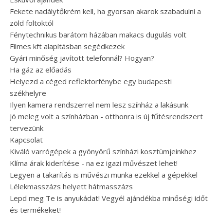
Fekete nadálytőkrém kell, ha gyorsan akarok szabadulni a
zöld foltoktól
Fénytechnikus barátom házában makacs dugulás volt
Filmes kft alapításban segédkezek
Gyári minőség javított telefonnál? Hogyan?
Ha gáz az előadás
Helyezd a céged reflektorfénybe egy budapesti
székhelyre
Ilyen kamera rendszerrel nem lesz színház a lakásunk
Jó meleg volt a színházban - otthonra is új fűtésrendszert
tervezünk
Kapcsolat
Kiváló varrógépek a gyönyörű színházi kosztümjeinkhez
Klíma árak kiderítése - na ez igazi művészet lehet!
Legyen a takarítás is művészi munka ezekkel a gépekkel
Lélekmasszázs helyett hátmasszázs
Lepd meg Te is anyukádat! Vegyél ajándékba minőségi időt
és termékeket!