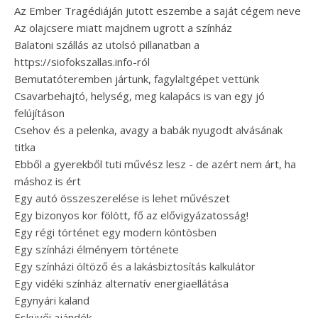
Az Ember Tragédiáján jutott eszembe a saját cégem neve
Az olajcsere miatt majdnem ugrott a színház
Balatoni szállás az utolsó pillanatban a
https://siofokszallas.info-ról
Bemutatóteremben jártunk, fagylaltgépet vettünk
Csavarbehajtó, helység, meg kalapács is van egy jó
felújításon
Csehov és a pelenka, avagy a babák nyugodt alvásának
titka
Ebből a gyerekből tuti művész lesz - de azért nem árt, ha
máshoz is ért
Egy autó összeszerelése is lehet művészet
Egy bizonyos kor fölött, fő az elővigyázatosság!
Egy régi történet egy modern köntösben
Egy színházi élményem története
Egy színházi öltöző és a lakásbiztosítás kalkulátor
Egy vidéki színház alternatív energiaellátása
Egynyári kaland
Esküvői ajándék