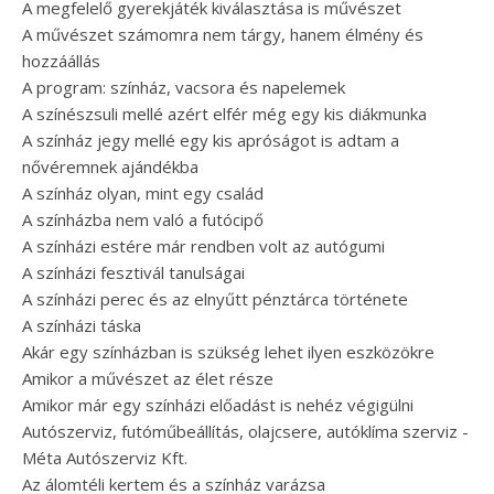
A megfelelő gyerekjáték kiválasztása is művészet
A művészet számomra nem tárgy, hanem élmény és
hozzáállás
A program: színház, vacsora és napelemek
A színészsuli mellé azért elfér még egy kis diákmunka
A színház jegy mellé egy kis apróságot is adtam a
nővéremnek ajándékba
A színház olyan, mint egy család
A színházba nem való a futócipő
A színházi estére már rendben volt az autógumi
A színházi fesztivál tanulságai
A színházi perec és az elnyűtt pénztárca története
A színházi táska
Akár egy színházban is szükség lehet ilyen eszközökre
Amikor a művészet az élet része
Amikor már egy színházi előadást is nehéz végigülni
Autószerviz, futóműbeállítás, olajcsere, autóklíma szerviz -
Méta Autószerviz Kft.
Az álomtéli kertem és a színház varázsa