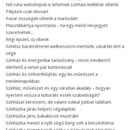
Női ruha webshopok is lehetnek színházi kelléktár ellátók
Pályázni csak okosan!
Pazar összegek üthetik a markodat!
Plasztikkártya nyomtatás - ha egy menő névjegyet
szeretnétek...
Régi épület, új vibeok
Színész barátnőmmel wellnessezni mentünk, vásárlás lett a
vége
Színház és energetikai tanúsítvány - most mindkettő
elérhető a neten pár kattintással!
Színház és otthonfelújítás: egy kis művészet a
mindennapokban
Színház, művészet és egy váratlan akadály – hogyan
nyertem vissza a kulturális esték szabadságát?
Színházat kerestem, de valami sokkal jobbat találtam
Színházba járás helyett cégalapítás
Színházba járni, babakocsit mustrálni
Színházba menet a nyílt végű lízing volt a beszédtéma
Színházba menet került szóba a gázpalackok témaköre