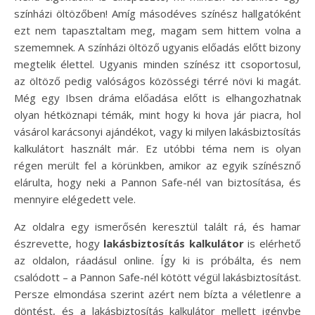
színházi öltözőben! Amíg másodéves színész hallgatóként
ezt nem tapasztaltam meg, magam sem hittem volna a
szememnek. A színházi öltöző ugyanis előadás előtt bizony
megtelik élettel. Ugyanis minden színész itt csoportosul,
az öltöző pedig valóságos közösségi térré növi ki magát.
Még egy Ibsen dráma előadása előtt is elhangozhatnak
olyan hétköznapi témák, mint hogy ki hova jár piacra, hol
vásárol karácsonyi ajándékot, vagy ki milyen lakásbiztosítás
kalkulátort használt már. Ez utóbbi téma nem is olyan
régen merült fel a körünkben, amikor az egyik színésznő
elárulta, hogy neki a Pannon Safe-nél van biztosítása, és
mennyire elégedett vele.
Az oldalra egy ismerősén keresztül talált rá, és hamar
észrevette, hogy
lakásbiztosítás kalkulátor
is elérhető
az oldalon, ráadásul online. Így ki is próbálta, és nem
csalódott – a Pannon Safe-nél kötött végül lakásbiztosítást.
Persze elmondása szerint azért nem bízta a véletlenre a
döntést, és a lakásbiztosítás kalkulátor mellett igénybe