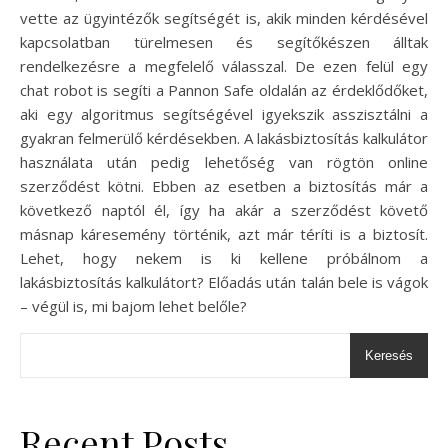
vette az ügyintézők segítségét is, akik minden kérdésével
kapcsolatban türelmesen és segítőkészen álltak
rendelkezésre a megfelelő válasszal. De ezen felül egy
chat robot is segíti a Pannon Safe oldalán az érdeklődőket,
aki egy algoritmus segítségével igyekszik asszisztálni a
gyakran felmerülő kérdésekben. A lakásbiztosítás kalkulátor
használata után pedig lehetőség van rögtön online
szerződést kötni. Ebben az esetben a biztosítás már a
következő naptól él, így ha akár a szerződést követő
másnap káresemény történik, azt már téríti is a biztosít.
Lehet, hogy nekem is ki kellene próbálnom a
lakásbiztosítás kalkulátort? Előadás után talán bele is vágok
– végül is, mi bajom lehet belőle?
Keresés
Recent Posts