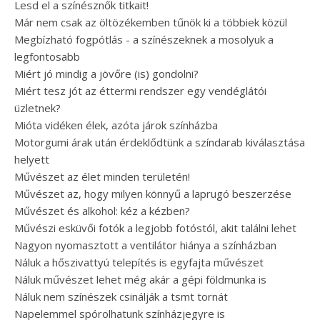
Lesd el a színésznők titkait!
Már nem csak az öltözékemben tűnök ki a többiek közül
Megbízható fogpótlás - a színészeknek a mosolyuk a
legfontosabb
Miért jó mindig a jövőre (is) gondolni?
Miért tesz jót az éttermi rendszer egy vendéglátói
üzletnek?
Mióta vidéken élek, azóta járok színházba
Motorgumi árak után érdeklődtünk a színdarab kiválasztása
helyett
Művészet az élet minden területén!
Művészet az, hogy milyen könnyű a laprugó beszerzése
Művészet és alkohol: kéz a kézben?
Művészi esküvői fotók a legjobb fotóstól, akit találni lehet
Nagyon nyomasztott a ventilátor hiánya a színházban
Náluk a hőszivattyú telepítés is egyfajta művészet
Náluk művészet lehet még akár a gépi földmunka is
Náluk nem színészek csinálják a tsmt tornát
Napelemmel spórolhatunk színházjegyre is