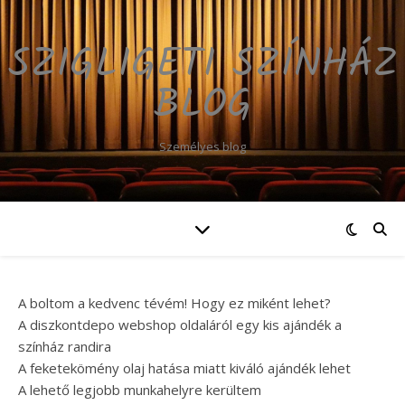
SZIGLIGETI SZÍNHÁZ
BLOG
Személyes blog
A boltom a kedvenc tévém! Hogy ez miként lehet?
A diszkontdepo webshop oldaláról egy kis ajándék a
színház randira
A feketekömény olaj hatása miatt kiváló ajándék lehet
A lehető legjobb munkahelyre kerültem