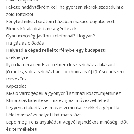
Fekete nadálytőkrém kell, ha gyorsan akarok szabadulni a
zöld foltoktól
Fénytechnikus barátom házában makacs dugulás volt
Filmes kft alapításban segédkezek
Gyári minőség javított telefonnál? Hogyan?
Ha gáz az előadás
Helyezd a céged reflektorfénybe egy budapesti
székhelyre
Ilyen kamera rendszerrel nem lesz színház a lakásunk
Jó meleg volt a színházban - otthonra is új fűtésrendszert
tervezünk
Kapcsolat
Kiváló varrógépek a gyönyörű színházi kosztümjeinkhez
Klíma árak kiderítése - na ez igazi művészet lehet!
Legyen a takarítás is művészi munka ezekkel a gépekkel
Lélekmasszázs helyett hátmasszázs
Lepd meg Te is anyukádat! Vegyél ajándékba minőségi időt
és termékeket!