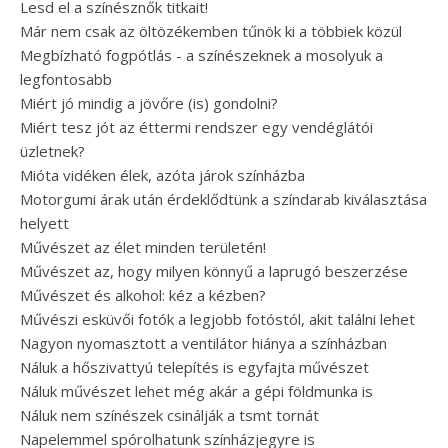
Lesd el a színésznők titkait!
Már nem csak az öltözékemben tűnök ki a többiek közül
Megbízható fogpótlás - a színészeknek a mosolyuk a
legfontosabb
Miért jó mindig a jövőre (is) gondolni?
Miért tesz jót az éttermi rendszer egy vendéglátói
üzletnek?
Mióta vidéken élek, azóta járok színházba
Motorgumi árak után érdeklődtünk a színdarab kiválasztása
helyett
Művészet az élet minden területén!
Művészet az, hogy milyen könnyű a laprugó beszerzése
Művészet és alkohol: kéz a kézben?
Művészi esküvői fotók a legjobb fotóstól, akit találni lehet
Nagyon nyomasztott a ventilátor hiánya a színházban
Náluk a hőszivattyú telepítés is egyfajta művészet
Náluk művészet lehet még akár a gépi földmunka is
Náluk nem színészek csinálják a tsmt tornát
Napelemmel spórolhatunk színházjegyre is