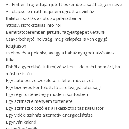
Az Ember Tragédiáján jutott eszembe a saját cégem neve
Az olajcsere miatt majdnem ugrott a színház
Balatoni szállás az utolsó pillanatban a
https://siofokszallas.info-ról
Bemutatóteremben jártunk, fagylaltgépet vettünk
Csavarbehajtó, helység, meg kalapács is van egy jó
felújításon
Csehov és a pelenka, avagy a babák nyugodt alvásának
titka
Ebből a gyerekből tuti művész lesz - de azért nem árt, ha
máshoz is ért
Egy autó összeszerelése is lehet művészet
Egy bizonyos kor fölött, fő az elővigyázatosság!
Egy régi történet egy modern köntösben
Egy színházi élményem története
Egy színházi öltöző és a lakásbiztosítás kalkulátor
Egy vidéki színház alternatív energiaellátása
Egynyári kaland
Esküvői ajándék