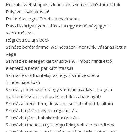
Női ruha webshopok is lehetnek színházi kelléktár ellátók
Pályázni csak okosan!
Pazar összegek üthetik a markodat!
Plasztikkártya nyomtatás - ha egy menő névjegyet
szeretnétek...
Régi épület, új vibeok
Színész barátnőmmel wellnessezni mentünk, vásárlás lett a
vége
Színház és energetikai tanúsítvány - most mindkettő
elérhető a neten pár kattintással!
Színház és otthonfelújítás: egy kis művészet a
mindennapokban
Színház, művészet és egy váratlan akadály – hogyan
nyertem vissza a kulturális esték szabadságát?
Színházat kerestem, de valami sokkal jobbat találtam
Színházba járás helyett cégalapítás
Színházba járni, babakocsit mustrálni
Színházba menet a nyílt végű lízing volt a beszédtéma
Színházba menet került szóba a gázpalackok témaköre