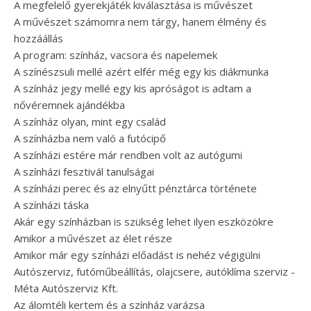
A megfelelő gyerekjáték kiválasztása is művészet
A művészet számomra nem tárgy, hanem élmény és
hozzáállás
A program: színház, vacsora és napelemek
A színészsuli mellé azért elfér még egy kis diákmunka
A színház jegy mellé egy kis apróságot is adtam a
nővéremnek ajándékba
A színház olyan, mint egy család
A színházba nem való a futócipő
A színházi estére már rendben volt az autógumi
A színházi fesztivál tanulságai
A színházi perec és az elnyűtt pénztárca története
A színházi táska
Akár egy színházban is szükség lehet ilyen eszközökre
Amikor a művészet az élet része
Amikor már egy színházi előadást is nehéz végigülni
Autószerviz, futóműbeállítás, olajcsere, autóklíma szerviz -
Méta Autószerviz Kft.
Az álomtéli kertem és a színház varázsa