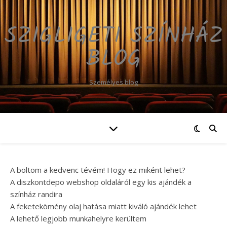
SZIGLIGETI SZÍNHÁZ
BLOG
Személyes blog
A boltom a kedvenc tévém! Hogy ez miként lehet?
A diszkontdepo webshop oldaláról egy kis ajándék a
színház randira
A feketekömény olaj hatása miatt kiváló ajándék lehet
A lehető legjobb munkahelyre kerültem