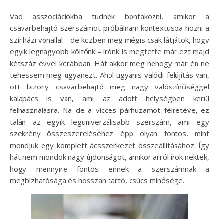
Vad asszociációkba tudnék bontakozni, amikor a
csavarbehajtó szerszámot próbálnám kontextusba hozni a
színházi vonallal – de közben meg mégis csak látjátok, hogy
egyik legnagyobb költőnk – írónk is megtette már ezt majd
kétszáz évvel korábban. Hát akkor meg nehogy már én ne
tehessem meg ugyanezt. Ahol ugyanis valódi felújítás van,
ott bizony csavarbehajtó meg nagy valószínűséggel
kalapács is van, ami az adott helységben kerül
felhasználásra. Na de a vicces párhuzamot félretéve, ez
talán az egyik leguniverzálisabb szerszám, ami egy
szekrény összeszereléséhez épp olyan fontos, mint
mondjuk egy komplett ácsszerkezet összeállításához. Így
hát nem mondok nagy újdonságot, amikor arról írok nektek,
hogy mennyire fontos ennek a szerszámnak a
megbízhatósága és hosszan tartó, csúcs minősége.