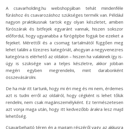
A csavarholding.hu webshopjában tehát mindenféle
fúráshoz és csavarozáshoz szükséges termék van. Például
nagyon praktikusnak tartok egy olyan készletet, amiben
fúrószárak és bitfejek egyaránt vannak, hiszen sokszor
előfordul, hogy ugyanabba a fúrógépbe fogjuk be ezeket a
fejeket. Mérettől és a csomag tartalmától függően meg
lehet találni a tízezres kategóriát, ahogyan a negyvenezres
kategória is elérhető az oldalon – hiszen ha valakinek így is-
úgy is szüksége van a teljes készletre, akkor jobban
megéri egyben megrendelni, mint darabonként
összevásárolni.
De ha már itt tartunk, hogy mi éri meg és mi nem, érdemes
azt is tudni erről az oldalról, hogy cégként is lehet tőlük
rendelni, nem csak magánszemélyként. Ez természetesen
azt vonja maga után, hogy itt kedvezőbb árakra lesz majd
lehetőség.
Csavarbehajtó téren én a magam részéről vagy az akkusra