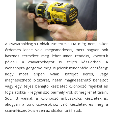
A csavarholding.hu oldalt ismeritek? Ha még nem, akkor
érdemes lenne vele megismerkedni, mert nagyon sok
hasznos terméket meg lehet innen rendelni, közöttük
például a csavarbehajtót is, teljes készletben. A
webshopra görgetve meg is jelenik mindenféle lehetőség:
hogy most éppen valaki bitfejet keres, vagy
mágnesezhető bitszárat, netán mágnesezhető behajtót
vagy egy teljes behajtó készletet különböző fejekkel és
foglalatokkal – legyen szó bármelyikről, itt meg lehet találni.
Sőt, itt vannak a különböző imbuszkulcs készletek is,
ahogyan a torx csavarokhoz való készletek és még a
csavarkiszedők is ezen az oldalon találhatók.