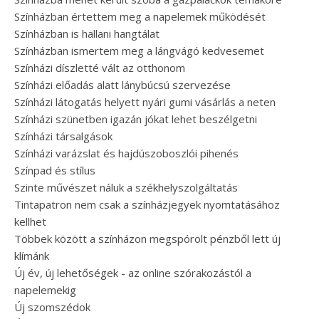
Színházban értettem meg a napelemek működését
Színházban is hallani hangtálat
Színházban ismertem meg a lángvágó kedvesemet
Színházi díszletté vált az otthonom
Színházi előadás alatt lánybúcsú szervezése
Színházi látogatás helyett nyári gumi vásárlás a neten
Színházi szünetben igazán jókat lehet beszélgetni
Színházi társalgások
Színházi varázslat és hajdúszoboszlói pihenés
Színpad és stílus
Szinte művészet náluk a székhelyszolgáltatás
Tintapatron nem csak a színházjegyek nyomtatásához
kellhet
Többek között a színházon megspórolt pénzből lett új
klímánk
Új év, új lehetőségek - az online szórakozástól a
napelemekig
Új szomszédok