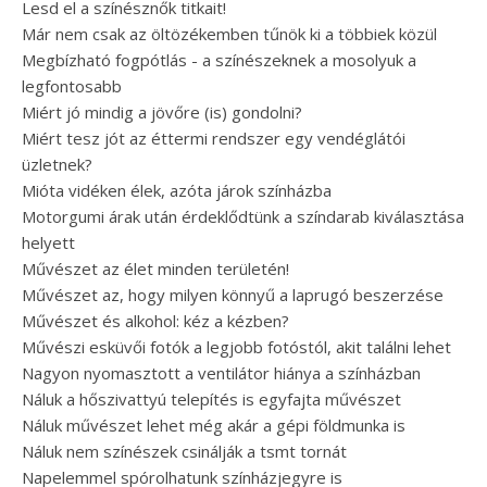
Lesd el a színésznők titkait!
Már nem csak az öltözékemben tűnök ki a többiek közül
Megbízható fogpótlás - a színészeknek a mosolyuk a
legfontosabb
Miért jó mindig a jövőre (is) gondolni?
Miért tesz jót az éttermi rendszer egy vendéglátói
üzletnek?
Mióta vidéken élek, azóta járok színházba
Motorgumi árak után érdeklődtünk a színdarab kiválasztása
helyett
Művészet az élet minden területén!
Művészet az, hogy milyen könnyű a laprugó beszerzése
Művészet és alkohol: kéz a kézben?
Művészi esküvői fotók a legjobb fotóstól, akit találni lehet
Nagyon nyomasztott a ventilátor hiánya a színházban
Náluk a hőszivattyú telepítés is egyfajta művészet
Náluk művészet lehet még akár a gépi földmunka is
Náluk nem színészek csinálják a tsmt tornát
Napelemmel spórolhatunk színházjegyre is