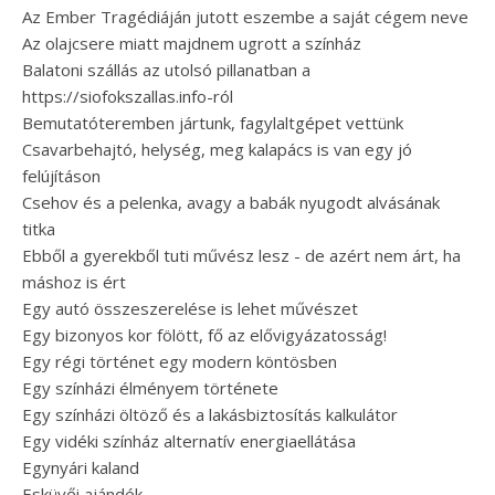
Az Ember Tragédiáján jutott eszembe a saját cégem neve
Az olajcsere miatt majdnem ugrott a színház
Balatoni szállás az utolsó pillanatban a
https://siofokszallas.info-ról
Bemutatóteremben jártunk, fagylaltgépet vettünk
Csavarbehajtó, helység, meg kalapács is van egy jó
felújításon
Csehov és a pelenka, avagy a babák nyugodt alvásának
titka
Ebből a gyerekből tuti művész lesz - de azért nem árt, ha
máshoz is ért
Egy autó összeszerelése is lehet művészet
Egy bizonyos kor fölött, fő az elővigyázatosság!
Egy régi történet egy modern köntösben
Egy színházi élményem története
Egy színházi öltöző és a lakásbiztosítás kalkulátor
Egy vidéki színház alternatív energiaellátása
Egynyári kaland
Esküvői ajándék