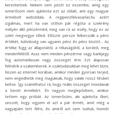
kereshetnek. Nekem sem jutott ez eszembe, amíg egy
ismerősöm nem ajánlotta ezt az oldalt, ami egy magyar
érmebolt weboldala. A regipenzfelvasarlas.hu azért
izgalmas, mert ha van otthon pár régóta a szekrény
mélyén álló pénzérméd, meg van rá az esély, hogy ez az
üzlet megvegye tőled. Először persze felbecsülik a pénz
értékét, különbség van ugyanis pénz és pénz között… Az
értéke függ az állapotától, a ritkaságától, a korától, meg
mindenfélétől. Azaz nem minden pénzérme vagy bankjegy
fog automatikusan nagy összeget érni. Ezt alaposan
felmérik a szakemberek. A szaktudásukban meg lehet bízni,
hiszen az internet korában, amikor minden gyorsan terjed,
nem engedhetik meg maguknak, hogy valaki rossz hírüket
keltse. Így számíthatsz rá, hogy reális összeget mondanak
a bevitt érmékért. Én nagyon meglepődtem, amikor
tettem egy próbát. Az ismerősöm, aki ajánlotta őket,
unszolt, hogy vigyem el azt a pár érmét, amit még a
nagyapám tett félre, és amiről azt sem tudtuk, honnét