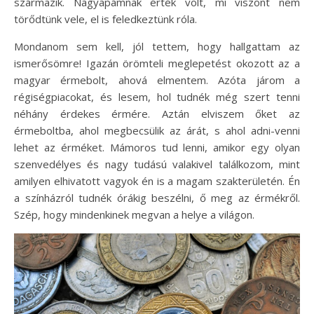
származik. Nagyapámnak érték volt, mi viszont nem
törődtünk vele, el is feledkeztünk róla.
Mondanom sem kell, jól tettem, hogy hallgattam az
ismerősömre! Igazán örömteli meglepetést okozott az a
magyar érmebolt, ahová elmentem. Azóta járom a
régiségpiacokat, és lesem, hol tudnék még szert tenni
néhány érdekes érmére. Aztán elviszem őket az
érmeboltba, ahol megbecsülik az árát, s ahol adni-venni
lehet az érméket. Mámoros tud lenni, amikor egy olyan
szenvedélyes és nagy tudású valakivel találkozom, mint
amilyen elhivatott vagyok én is a magam szakterületén. Én
a színházról tudnék órákig beszélni, ő meg az érmékről.
Szép, hogy mindenkinek megvan a helye a világon.