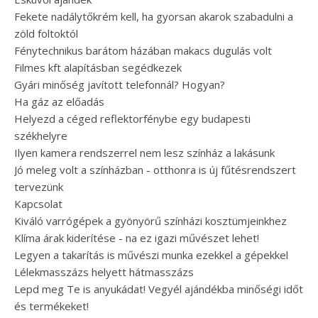
Fekete nadálytőkrém kell, ha gyorsan akarok szabadulni a
zöld foltoktól
Fénytechnikus barátom házában makacs dugulás volt
Filmes kft alapításban segédkezek
Gyári minőség javított telefonnál? Hogyan?
Ha gáz az előadás
Helyezd a céged reflektorfénybe egy budapesti
székhelyre
Ilyen kamera rendszerrel nem lesz színház a lakásunk
Jó meleg volt a színházban - otthonra is új fűtésrendszert
tervezünk
Kapcsolat
Kiváló varrógépek a gyönyörű színházi kosztümjeinkhez
Klíma árak kiderítése - na ez igazi művészet lehet!
Legyen a takarítás is művészi munka ezekkel a gépekkel
Lélekmasszázs helyett hátmasszázs
Lepd meg Te is anyukádat! Vegyél ajándékba minőségi időt
és termékeket!