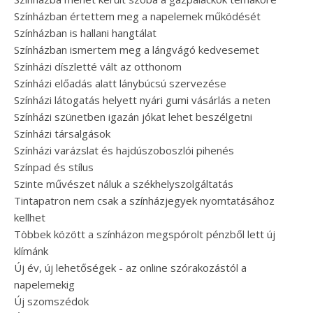
Színházban értettem meg a napelemek működését
Színházban is hallani hangtálat
Színházban ismertem meg a lángvágó kedvesemet
Színházi díszletté vált az otthonom
Színházi előadás alatt lánybúcsú szervezése
Színházi látogatás helyett nyári gumi vásárlás a neten
Színházi szünetben igazán jókat lehet beszélgetni
Színházi társalgások
Színházi varázslat és hajdúszoboszlói pihenés
Színpad és stílus
Szinte művészet náluk a székhelyszolgáltatás
Tintapatron nem csak a színházjegyek nyomtatásához
kellhet
Többek között a színházon megspórolt pénzből lett új
klímánk
Új év, új lehetőségek - az online szórakozástól a
napelemekig
Új szomszédok