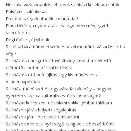
Női ruha webshopok is lehetnek színházi kelléktár ellátók
Pályázni csak okosan!
Pazar összegek üthetik a markodat!
Plasztikkártya nyomtatás - ha egy menő névjegyet
szeretnétek...
Régi épület, új vibeok
Színész barátnőmmel wellnessezni mentünk, vásárlás lett a
vége
Színház és energetikai tanúsítvány - most mindkettő
elérhető a neten pár kattintással!
Színház és otthonfelújítás: egy kis művészet a
mindennapokban
Színház, művészet és egy váratlan akadály – hogyan
nyertem vissza a kulturális esték szabadságát?
Színházat kerestem, de valami sokkal jobbat találtam
Színházba járás helyett cégalapítás
Színházba járni, babakocsit mustrálni
Színházba menet a nyílt végű lízing volt a beszédtéma
Színházba menet került szóba a gázpalackok témaköre