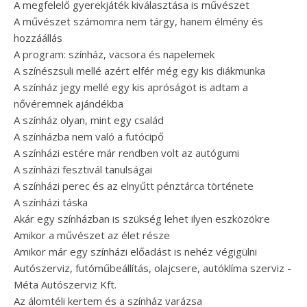
A megfelelő gyerekjáték kiválasztása is művészet
A művészet számomra nem tárgy, hanem élmény és
hozzáállás
A program: színház, vacsora és napelemek
A színészsuli mellé azért elfér még egy kis diákmunka
A színház jegy mellé egy kis apróságot is adtam a
nővéremnek ajándékba
A színház olyan, mint egy család
A színházba nem való a futócipő
A színházi estére már rendben volt az autógumi
A színházi fesztivál tanulságai
A színházi perec és az elnyűtt pénztárca története
A színházi táska
Akár egy színházban is szükség lehet ilyen eszközökre
Amikor a művészet az élet része
Amikor már egy színházi előadást is nehéz végigülni
Autószerviz, futóműbeállítás, olajcsere, autóklíma szerviz -
Méta Autószerviz Kft.
Az álomtéli kertem és a színház varázsa