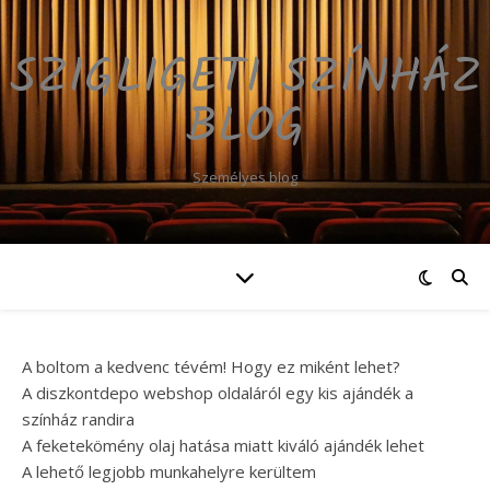
SZIGLIGETI SZÍNHÁZ
BLOG
Személyes blog
A boltom a kedvenc tévém! Hogy ez miként lehet?
A diszkontdepo webshop oldaláról egy kis ajándék a
színház randira
A feketekömény olaj hatása miatt kiváló ajándék lehet
A lehető legjobb munkahelyre kerültem