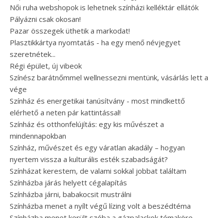
Női ruha webshopok is lehetnek színházi kelléktár ellátók
Pályázni csak okosan!
Pazar összegek üthetik a markodat!
Plasztikkártya nyomtatás - ha egy menő névjegyet
szeretnétek...
Régi épület, új vibeok
Színész barátnőmmel wellnessezni mentünk, vásárlás lett a
vége
Színház és energetikai tanúsítvány - most mindkettő
elérhető a neten pár kattintással!
Színház és otthonfelújítás: egy kis művészet a
mindennapokban
Színház, művészet és egy váratlan akadály – hogyan
nyertem vissza a kulturális esték szabadságát?
Színházat kerestem, de valami sokkal jobbat találtam
Színházba járás helyett cégalapítás
Színházba járni, babakocsit mustrálni
Színházba menet a nyílt végű lízing volt a beszédtéma
Színházba menet került szóba a gázpalackok témaköre