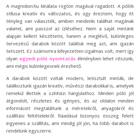
A magnolion.hu kínálata rögtön magával ragadott. A pólók
stílusa kreatív és változatos, és úgy éreztem, hogy itt
tényleg van választék, amiben mindenki találhat magának
valamit, ami passzol az ízléséhez. Nem a saját mintánk
alapján kellett készíttetni, hanem a meglévő, különleges
tervezésű darabok között találtuk meg azt, ami igazán
tetszett. Ez számomra kifejezetten izgalmas volt, mert így
olyan
egyedi póló nyomtatás
élményben lehet részünk,
ami mégis különlegesnek érezhető.
A darabok között voltak modern, letisztult minták, de
találkoztunk igazán kreatív, művészi darabokkal is, amelyek
remekül illettek a színházi hangulathoz. Minden póló jól
átgondolt, részletes és igényes, és az oldalon minden
információt megtaláltunk a méretekről, anyagokról és
szállítási feltételekről. Ráadásul bizonyos összeg felett
ingyenes a szállítás, ami mindig jól jön, ha több darabot is
rendelünk egyszerre.