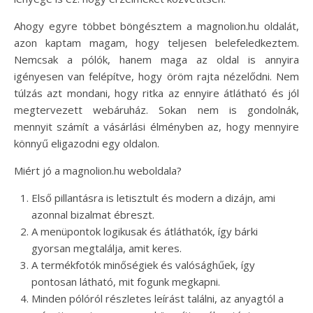
Ahogy egyre többet böngésztem a magnolion.hu oldalát,
azon kaptam magam, hogy teljesen belefeledkeztem.
Nemcsak a pólók, hanem maga az oldal is annyira
igényesen van felépítve, hogy öröm rajta nézelődni. Nem
túlzás azt mondani, hogy ritka az ennyire átlátható és jól
megtervezett webáruház. Sokan nem is gondolnák,
mennyit számít a vásárlási élményben az, hogy mennyire
könnyű eligazodni egy oldalon.
Miért jó a magnolion.hu weboldala?
Első pillantásra is letisztult és modern a dizájn, ami
azonnal bizalmat ébreszt.
A menüpontok logikusak és átláthatók, így bárki
gyorsan megtalálja, amit keres.
A termékfotók minőségiek és valósághűek, így
pontosan látható, mit fogunk megkapni.
Minden pólóról részletes leírást találni, az anyagtól a