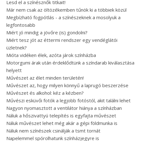
Lesd el a színésznők titkait!
Már nem csak az öltözékemben tűnök ki a többiek közül
Megbízható fogpótlás - a színészeknek a mosolyuk a
legfontosabb
Miért jó mindig a jövőre (is) gondolni?
Miért tesz jót az éttermi rendszer egy vendéglátói
üzletnek?
Mióta vidéken élek, azóta járok színházba
Motorgumi árak után érdeklődtünk a színdarab kiválasztása
helyett
Művészet az élet minden területén!
Művészet az, hogy milyen könnyű a laprugó beszerzése
Művészet és alkohol: kéz a kézben?
Művészi esküvői fotók a legjobb fotóstól, akit találni lehet
Nagyon nyomasztott a ventilátor hiánya a színházban
Náluk a hőszivattyú telepítés is egyfajta művészet
Náluk művészet lehet még akár a gépi földmunka is
Náluk nem színészek csinálják a tsmt tornát
Napelemmel spórolhatunk színházjegyre is