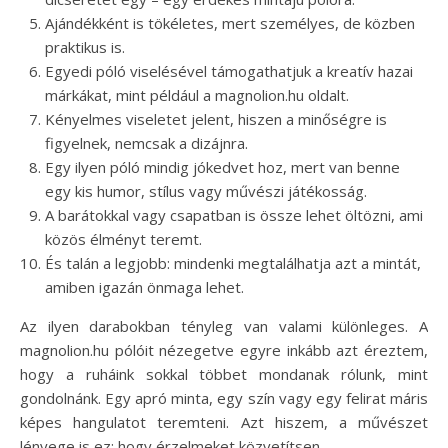
Ajándékként is tökéletes, mert személyes, de közben
praktikus is.
Egyedi póló viselésével támogathatjuk a kreatív hazai
márkákat, mint például a magnolion.hu oldalt.
Kényelmes viseletet jelent, hiszen a minőségre is
figyelnek, nemcsak a dizájnra.
Egy ilyen póló mindig jókedvet hoz, mert van benne
egy kis humor, stílus vagy művészi játékosság.
A barátokkal vagy csapatban is össze lehet öltözni, ami
közös élményt teremt.
És talán a legjobb: mindenki megtalálhatja azt a mintát,
amiben igazán önmaga lehet.
Az ilyen darabokban tényleg van valami különleges. A
magnolion.hu pólóit nézegetve egyre inkább azt éreztem,
hogy a ruháink sokkal többet mondanak rólunk, mint
gondolnánk. Egy apró minta, egy szín vagy egy felirat máris
képes hangulatot teremteni. Azt hiszem, a művészet
lényege is ez: hogy érzelmeket közvetítsen.