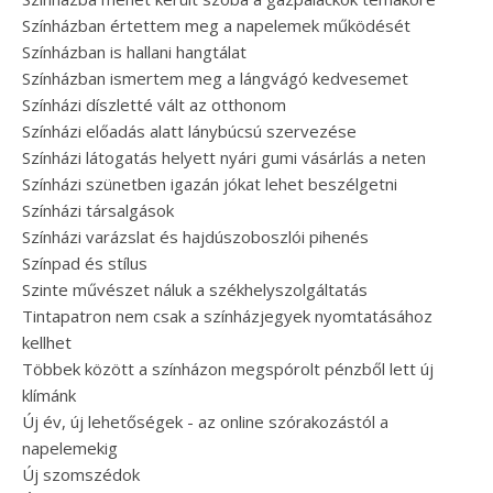
Színházban értettem meg a napelemek működését
Színházban is hallani hangtálat
Színházban ismertem meg a lángvágó kedvesemet
Színházi díszletté vált az otthonom
Színházi előadás alatt lánybúcsú szervezése
Színházi látogatás helyett nyári gumi vásárlás a neten
Színházi szünetben igazán jókat lehet beszélgetni
Színházi társalgások
Színházi varázslat és hajdúszoboszlói pihenés
Színpad és stílus
Szinte művészet náluk a székhelyszolgáltatás
Tintapatron nem csak a színházjegyek nyomtatásához
kellhet
Többek között a színházon megspórolt pénzből lett új
klímánk
Új év, új lehetőségek - az online szórakozástól a
napelemekig
Új szomszédok