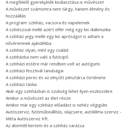
A megfelelő gyerekjáték kiválasztása is művészet
A művészet számomra nem tárgy, hanem élmény és
hozzáállás
A program: színház, vacsora és napelemek
A színészsuli mellé azért elfér még egy kis diákmunka
A színház jegy mellé egy kis apróságot is adtam a
nővéremnek ajándékba
A színház olyan, mint egy család
A színházba nem való a futócipő
A színházi estére már rendben volt az autógumi
A színházi fesztivál tanulságai
A színházi perec és az elnyűtt pénztárca története
A színházi táska
Akár egy színházban is szükség lehet ilyen eszközökre
Amikor a művészet az élet része
Amikor már egy színházi előadást is nehéz végigülni
Autószerviz, futóműbeállítás, olajcsere, autóklíma szerviz -
Méta Autószerviz Kft.
Az álomtéli kertem és a színház varázsa