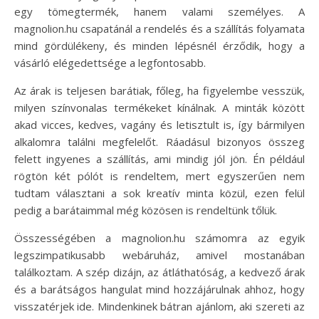
egy tömegtermék, hanem valami személyes. A
magnolion.hu csapatánál a rendelés és a szállítás folyamata
mind gördülékeny, és minden lépésnél érződik, hogy a
vásárló elégedettsége a legfontosabb.
Az árak is teljesen barátiak, főleg, ha figyelembe vesszük,
milyen színvonalas termékeket kínálnak. A minták között
akad vicces, kedves, vagány és letisztult is, így bármilyen
alkalomra találni megfelelőt. Ráadásul bizonyos összeg
felett ingyenes a szállítás, ami mindig jól jön. Én például
rögtön két pólót is rendeltem, mert egyszerűen nem
tudtam választani a sok kreatív minta közül, ezen felül
pedig a barátaimmal még közösen is rendeltünk tőlük.
Összességében a magnolion.hu számomra az egyik
legszimpatikusabb webáruház, amivel mostanában
találkoztam. A szép dizájn, az átláthatóság, a kedvező árak
és a barátságos hangulat mind hozzájárulnak ahhoz, hogy
visszatérjek ide. Mindenkinek bátran ajánlom, aki szereti az