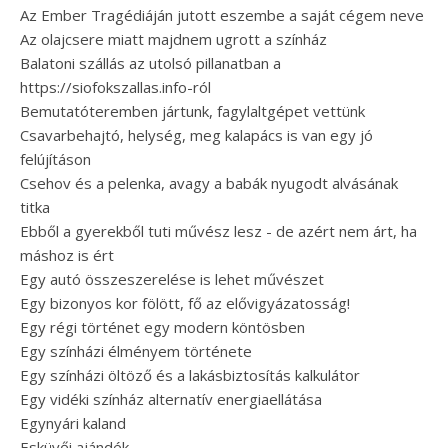
Az Ember Tragédiáján jutott eszembe a saját cégem neve
Az olajcsere miatt majdnem ugrott a színház
Balatoni szállás az utolsó pillanatban a
https://siofokszallas.info-ról
Bemutatóteremben jártunk, fagylaltgépet vettünk
Csavarbehajtó, helység, meg kalapács is van egy jó
felújításon
Csehov és a pelenka, avagy a babák nyugodt alvásának
titka
Ebből a gyerekből tuti művész lesz - de azért nem árt, ha
máshoz is ért
Egy autó összeszerelése is lehet művészet
Egy bizonyos kor fölött, fő az elővigyázatosság!
Egy régi történet egy modern köntösben
Egy színházi élményem története
Egy színházi öltöző és a lakásbiztosítás kalkulátor
Egy vidéki színház alternatív energiaellátása
Egynyári kaland
Esküvői ajándék