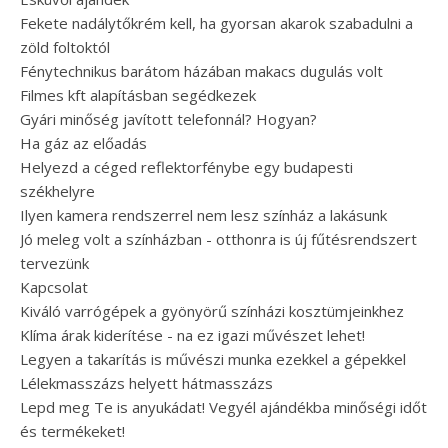
Fekete nadálytőkrém kell, ha gyorsan akarok szabadulni a
zöld foltoktól
Fénytechnikus barátom házában makacs dugulás volt
Filmes kft alapításban segédkezek
Gyári minőség javított telefonnál? Hogyan?
Ha gáz az előadás
Helyezd a céged reflektorfénybe egy budapesti
székhelyre
Ilyen kamera rendszerrel nem lesz színház a lakásunk
Jó meleg volt a színházban - otthonra is új fűtésrendszert
tervezünk
Kapcsolat
Kiváló varrógépek a gyönyörű színházi kosztümjeinkhez
Klíma árak kiderítése - na ez igazi művészet lehet!
Legyen a takarítás is művészi munka ezekkel a gépekkel
Lélekmasszázs helyett hátmasszázs
Lepd meg Te is anyukádat! Vegyél ajándékba minőségi időt
és termékeket!