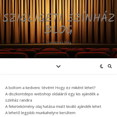
SZIGLIGETI SZÍNHÁZ
BLOG
Személyes blog
A boltom a kedvenc tévém! Hogy ez miként lehet?
A diszkontdepo webshop oldaláról egy kis ajándék a
színház randira
A feketekömény olaj hatása miatt kiváló ajándék lehet
A lehető legjobb munkahelyre kerültem