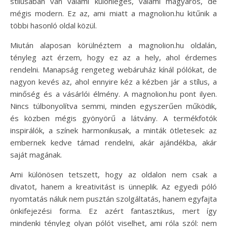
stílusában van valami különleges, valami magyaros, de
mégis modern. Ez az, ami miatt a magnolion.hu kitűnik a
többi hasonló oldal közül.
Miután alaposan körülnéztem a magnolion.hu oldalán,
tényleg azt érzem, hogy ez az a hely, ahol érdemes
rendelni. Manapság rengeteg webáruház kínál pólókat, de
nagyon kevés az, ahol ennyire kéz a kézben jár a stílus, a
minőség és a vásárlói élmény. A magnolion.hu pont ilyen.
Nincs túlbonyolítva semmi, minden egyszerűen működik,
és közben mégis gyönyörű a látvány. A termékfotók
inspirálók, a színek harmonikusak, a minták ötletesek: az
embernek kedve támad rendelni, akár ajándékba, akár
saját magának.
Ami különösen tetszett, hogy az oldalon nem csak a
divatot, hanem a kreativitást is ünneplik. Az egyedi póló
nyomtatás náluk nem pusztán szolgáltatás, hanem egyfajta
önkifejezési forma. Ez azért fantasztikus, mert így
mindenki tényleg olyan pólót viselhet, ami róla szól: nem