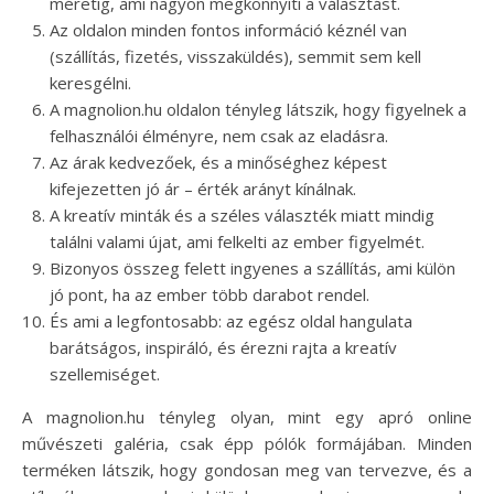
méretig, ami nagyon megkönnyíti a választást.
Az oldalon minden fontos információ kéznél van
(szállítás, fizetés, visszaküldés), semmit sem kell
keresgélni.
A magnolion.hu oldalon tényleg látszik, hogy figyelnek a
felhasználói élményre, nem csak az eladásra.
Az árak kedvezőek, és a minőséghez képest
kifejezetten jó ár – érték arányt kínálnak.
A kreatív minták és a széles választék miatt mindig
találni valami újat, ami felkelti az ember figyelmét.
Bizonyos összeg felett ingyenes a szállítás, ami külön
jó pont, ha az ember több darabot rendel.
És ami a legfontosabb: az egész oldal hangulata
barátságos, inspiráló, és érezni rajta a kreatív
szellemiséget.
A magnolion.hu tényleg olyan, mint egy apró online
művészeti galéria, csak épp pólók formájában. Minden
terméken látszik, hogy gondosan meg van tervezve, és a