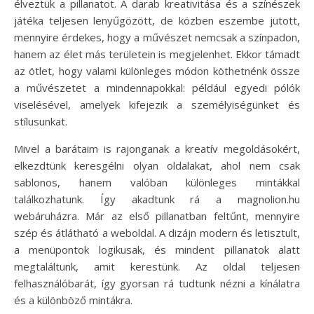
élveztük a pillanatot. A darab kreativitása és a színészek
játéka teljesen lenyűgözött, de közben eszembe jutott,
mennyire érdekes, hogy a művészet nemcsak a színpadon,
hanem az élet más területein is megjelenhet. Ekkor támadt
az ötlet, hogy valami különleges módon köthetnénk össze
a művészetet a mindennapokkal: például egyedi pólók
viselésével, amelyek kifejezik a személyiségünket és
stílusunkat.
Mivel a barátaim is rajonganak a kreatív megoldásokért,
elkezdtünk keresgélni olyan oldalakat, ahol nem csak
sablonos, hanem valóban különleges mintákkal
találkozhatunk. Így akadtunk rá a magnolion.hu
webáruházra. Már az első pillanatban feltűnt, mennyire
szép és átlátható a weboldal. A dizájn modern és letisztult,
a menüpontok logikusak, és mindent pillanatok alatt
megtaláltunk, amit kerestünk. Az oldal teljesen
felhasználóbarát, így gyorsan rá tudtunk nézni a kínálatra
és a különböző mintákra.