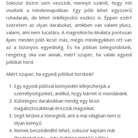
Sokszor észre sem vesszük, mennyit számít, hogy mit
viselünk a mindennapokban. Egy póló lehet egyszerű
ruhadarab, de lehet önkifejezési eszköz is. Éppen ezért
szeretem az olyan darabokat, amikben van valami plusz,
valami, ami nem tucatáru. A magnolion.hu kínálata pontosan
ilyen: minden póló kicsit más, mégis mindegyikben ott van
az a bizonyos egyediség. És ha jobban belegondolunk,
rengeteg oka van annak, miért szuper, ha valaki egyedi
pólókat hord.
Miért szuper, ha egyedi pólókat hordunk?
Egy egyedi pólóval könnyedén kifejezhetjük a
személyiségünket, anélkül, hogy bármit is mondanánk.
Különleges darabokban mindig egy kicsit
magabiztosabbnak érezzük magunkat.
Segít kitűnni a tömegből, ami a mai világban nem is
olyan könnyű.
Remek beszédindító lehet, sokszor kaptam már
dicséretet egy – egy érdekes mintájú pólóra.