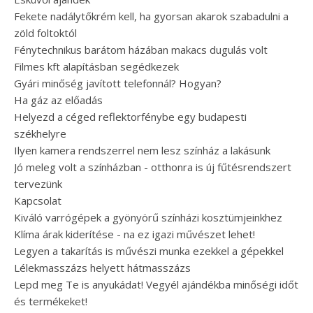
Fekete nadálytőkrém kell, ha gyorsan akarok szabadulni a
zöld foltoktól
Fénytechnikus barátom házában makacs dugulás volt
Filmes kft alapításban segédkezek
Gyári minőség javított telefonnál? Hogyan?
Ha gáz az előadás
Helyezd a céged reflektorfénybe egy budapesti
székhelyre
Ilyen kamera rendszerrel nem lesz színház a lakásunk
Jó meleg volt a színházban - otthonra is új fűtésrendszert
tervezünk
Kapcsolat
Kiváló varrógépek a gyönyörű színházi kosztümjeinkhez
Klíma árak kiderítése - na ez igazi művészet lehet!
Legyen a takarítás is művészi munka ezekkel a gépekkel
Lélekmasszázs helyett hátmasszázs
Lepd meg Te is anyukádat! Vegyél ajándékba minőségi időt
és termékeket!