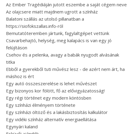
Az Ember Tragédiáján jutott eszembe a saját cégem neve
Az olajcsere miatt majdnem ugrott a színház
Balatoni szállás az utolsó pillanatban a
https://siofokszallas.info-ról
Bemutatóteremben jártunk, fagylaltgépet vettünk
Csavarbehajtó, helység, meg kalapács is van egy jó
felújításon
Csehov és a pelenka, avagy a babák nyugodt alvásának
titka
Ebből a gyerekből tuti művész lesz - de azért nem árt, ha
máshoz is ért
Egy autó összeszerelése is lehet művészet
Egy bizonyos kor fölött, fő az elővigyázatosság!
Egy régi történet egy modern köntösben
Egy színházi élményem története
Egy színházi öltöző és a lakásbiztosítás kalkulátor
Egy vidéki színház alternatív energiaellátása
Egynyári kaland
Esküvői ajándék