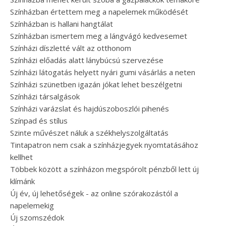
Színházban értettem meg a napelemek működését
Színházban is hallani hangtálat
Színházban ismertem meg a lángvágó kedvesemet
Színházi díszletté vált az otthonom
Színházi előadás alatt lánybúcsú szervezése
Színházi látogatás helyett nyári gumi vásárlás a neten
Színházi szünetben igazán jókat lehet beszélgetni
Színházi társalgások
Színházi varázslat és hajdúszoboszlói pihenés
Színpad és stílus
Szinte művészet náluk a székhelyszolgáltatás
Tintapatron nem csak a színházjegyek nyomtatásához
kellhet
Többek között a színházon megspórolt pénzből lett új
klímánk
Új év, új lehetőségek - az online szórakozástól a
napelemekig
Új szomszédok