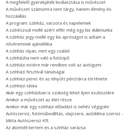
A megfelelő gyerekjáték kiválasztása is művészet
A művészet számomra nem tárgy, hanem élmény és
hozzáállás
A program: színház, vacsora és napelemek
A színészsuli mellé azért elfér még egy kis diákmunka
A színház jegy mellé egy kis apróságot is adtam a
nővéremnek ajándékba
A színház olyan, mint egy család
A színházba nem való a futócipő
A színházi estére már rendben volt az autógumi
A színházi fesztivál tanulságai
A színházi perec és az elnyűtt pénztárca története
A színházi táska
Akár egy színházban is szükség lehet ilyen eszközökre
Amikor a művészet az élet része
Amikor már egy színházi előadást is nehéz végigülni
Autószerviz, futóműbeállítás, olajcsere, autóklíma szerviz -
Méta Autószerviz Kft.
Az álomtéli kertem és a színház varázsa