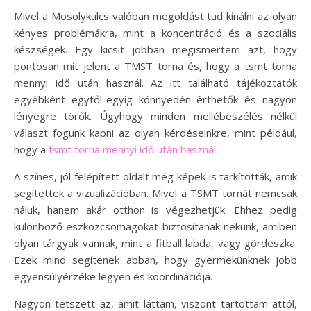
Mivel a Mosolykulcs valóban megoldást tud kínálni az olyan
kényes problémákra, mint a koncentráció és a szociális
készségek. Egy kicsit jobban megismertem azt, hogy
pontosan mit jelent a TMST torna és, hogy a tsmt torna
mennyi idő után használ. Az itt található tájékoztatók
egyébként egytől-egyig könnyedén érthetők és nagyon
lényegre törők. Úgyhogy minden mellébeszélés nélkül
választ fogunk kapni az olyan kérdéseinkre, mint például,
hogy a
tsmt torna mennyi idő után használ
.
A színes, jól felépített oldalt még képek is tarkították, amik
segítettek a vizualizációban. Mivel a TSMT tornát nemcsak
náluk, hanem akár otthon is végezhetjük. Ehhez pedig
különböző eszközcsomagokat biztosítanak nekünk, amiben
olyan tárgyak vannak, mint a fitball labda, vagy gördeszka.
Ezek mind segítenek abban, hogy gyermekünknek jobb
egyensúlyérzéke legyen és koordinációja.
Nagyon tetszett az, amit láttam, viszont tartottam attól,