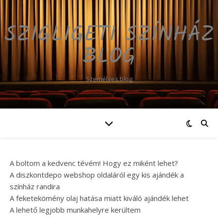
SZIGLIGETI SZÍNHÁZ
BLOG
Személyes blog
A boltom a kedvenc tévém! Hogy ez miként lehet?
A diszkontdepo webshop oldaláról egy kis ajándék a
színház randira
A feketekömény olaj hatása miatt kiváló ajándék lehet
A lehető legjobb munkahelyre kerültem