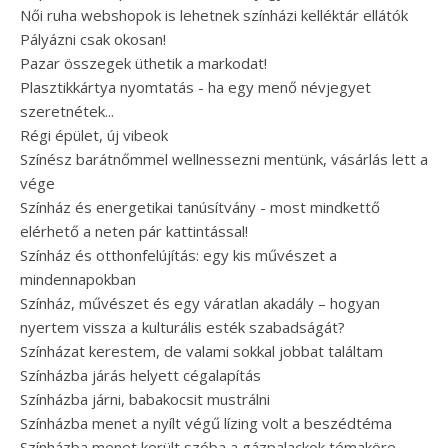
Női ruha webshopok is lehetnek színházi kelléktár ellátók
Pályázni csak okosan!
Pazar összegek üthetik a markodat!
Plasztikkártya nyomtatás - ha egy menő névjegyet
szeretnétek...
Régi épület, új vibeok
Színész barátnőmmel wellnessezni mentünk, vásárlás lett a
vége
Színház és energetikai tanúsítvány - most mindkettő
elérhető a neten pár kattintással!
Színház és otthonfelújítás: egy kis művészet a
mindennapokban
Színház, művészet és egy váratlan akadály – hogyan
nyertem vissza a kulturális esték szabadságát?
Színházat kerestem, de valami sokkal jobbat találtam
Színházba járás helyett cégalapítás
Színházba járni, babakocsit mustrálni
Színházba menet a nyílt végű lízing volt a beszédtéma
Színházba menet került szóba a gázpalackok témaköre