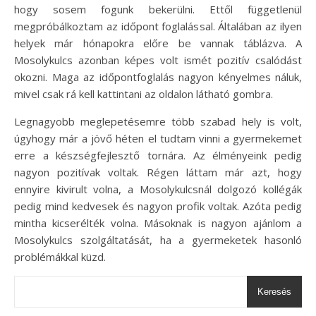
hogy sosem fogunk bekerülni. Ettől függetlenül
megpróbálkoztam az időpont foglalással. Általában az ilyen
helyek már hónapokra előre be vannak táblázva. A
Mosolykulcs azonban képes volt ismét pozitív csalódást
okozni. Maga az időpontfoglalás nagyon kényelmes náluk,
mivel csak rá kell kattintani az oldalon látható gombra.
Legnagyobb meglepetésemre több szabad hely is volt,
úgyhogy már a jövő héten el tudtam vinni a gyermekemet
erre a készségfejlesztő tornára. Az élményeink pedig
nagyon pozitívak voltak. Régen láttam már azt, hogy
ennyire kivirult volna, a Mosolykulcsnál dolgozó kollégák
pedig mind kedvesek és nagyon profik voltak. Azóta pedig
mintha kicserélték volna. Másoknak is nagyon ajánlom a
Mosolykulcs szolgáltatását, ha a gyermeketek hasonló
problémákkal küzd.
Keresés