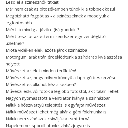
Lesd el a színésznők titkait!
Már nem csak az öltözékemben tűnök ki a többiek közül
Megbízható fogpótlás - a színészeknek a mosolyuk a
legfontosabb
Miért jó mindig a jövőre (is) gondolni?
Miért tesz jót az éttermi rendszer egy vendéglátói
üzletnek?
Mióta vidéken élek, azóta járok színházba
Motorgumi árak után érdeklődtünk a színdarab kiválasztása
helyett
Művészet az élet minden területén!
Művészet az, hogy milyen könnyű a laprugó beszerzése
Művészet és alkohol: kéz a kézben?
Művészi esküvői fotók a legjobb fotóstól, akit találni lehet
Nagyon nyomasztott a ventilátor hiánya a színházban
Náluk a hőszivattyú telepítés is egyfajta művészet
Náluk művészet lehet még akár a gépi földmunka is
Náluk nem színészek csinálják a tsmt tornát
Napelemmel spórolhatunk színházjegyre is