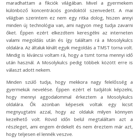
maradhattam a fikciók világában. Mivel a gyermekem
különböző koncentrációs gondoktól szenvedett. A mai
világban szerintem ez nem egy ritka dolog, hiszen annyi
minden új technológia van, ami nagyon meg tudja zavarni
őket. Éppen ezért elkezdtem keresgélni az interneten
valami megoldás után és így találtam rá a Mosolykulcs
oldalára. Az általuk kínált egyik megoldás a TMST torna volt.
Mindig is kíváncsi voltam rá, hogy a tsmt torna mennyi idő
után használ. A Mosolykulcs pedig többek között erre is
választ adott nekem.
Minden szülő tudja, hogy mekkora nagy felelősség a
gyermekük nevelése. Éppen ezért el tudjátok képzelni,
hogy mennyi aggodalommal érkeztem a Mosolykulcs
oldalára. Ők azonban képesek voltak egy kicsit
megnyugtatni azzal, hogy az oldaluk milyen könnyen
kezelhető volt. Rövid időn belül megtaláltam azt a
részleget, ami engem érdekelt és nem éreztem már azt,
hogy teljesen el lennék veszve.