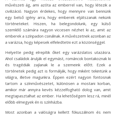
művészeti ág, ami azóta az emberrel van, hogy létezik a
civilizáció. Nagyon érdekes, hogy mennyire van bennünk
egy belső igény arra, hogy emberek eljátszanak nekünk
történeteket. Hiszen, ha belegondolunk, egy külső
szemlélő számára nagyon viccesen nézhet ki az, amit az
emberek a színpadon csinálnak. A művészetnek azonban az
a varázsa, hogy képesek elfeledtetni ezt a közönséggel.
Helyette pedig elrepítik őket egy varázslatos utazásra.
Ahol családok árulják el egymást, románcok bontakoznak ki
és tragédiák zajlanak le a szemeink előtt. Ezek a
történetek pedig azt is formálják, hogy miként tekintünk a
világra, illetve magunkra. Éppen ezért nagyon fontosnak
tartom a színművészetet, különösen a mostani korban,
amikor már annyira kevés kézzelfogható dolog van, amit
megtapasztalhat az ember. Ha lehetőségem lesz rá, minél
előbb elmegyek én is színházba.
Most azonban a valóságra kellett fókuszálnom és nem