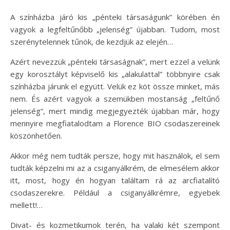
A színházba járó kis „pénteki társaságunk” körében én
vagyok a legfeltűnőbb „jelenség” újabban. Tudom, most
szerénytelennek tűnök, de kezdjük az elején…
Azért nevezzük „pénteki társaságnak”, mert ezzel a velünk
egy korosztályt képviselő kis „alakulattal” többnyire csak
színházba járunk el együtt. Velük ez köt össze minket, más
nem. És azért vagyok a szemükben mostanság „feltűnő
jelenség”, mert mindig megjegyezték újabban már, hogy
mennyire megfiatalodtam a Florence BIO csodaszereinek
köszönhetően.
Akkor még nem tudták persze, hogy mit használok, el sem
tudták képzelni mi az a csiganyálkrém, de elmesélem akkor
itt, most, hogy én hogyan találtam rá az arcfiatalító
csodaszerekre. Például a csiganyálkrémre, egyebek
mellett!…
Divat- és kozmetikumok terén, ha valaki két szempont