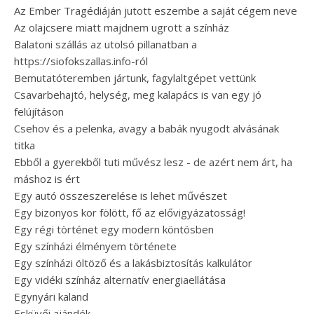
Az Ember Tragédiáján jutott eszembe a saját cégem neve
Az olajcsere miatt majdnem ugrott a színház
Balatoni szállás az utolsó pillanatban a
https://siofokszallas.info-ról
Bemutatóteremben jártunk, fagylaltgépet vettünk
Csavarbehajtó, helység, meg kalapács is van egy jó
felújításon
Csehov és a pelenka, avagy a babák nyugodt alvásának
titka
Ebből a gyerekből tuti művész lesz - de azért nem árt, ha
máshoz is ért
Egy autó összeszerelése is lehet művészet
Egy bizonyos kor fölött, fő az elővigyázatosság!
Egy régi történet egy modern köntösben
Egy színházi élményem története
Egy színházi öltöző és a lakásbiztosítás kalkulátor
Egy vidéki színház alternatív energiaellátása
Egynyári kaland
Esküvői ajándék