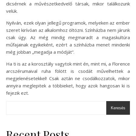
dicsérnek a művészetkedvelő társak, mikor találkozunk
velük.
Nyilván, ezek olyan jellegű programok, melyeken az ember
szeret kirívóan az alkalomhoz öltözni. Színházba nem járunk
csak úgy. Az még mindig megmaradt a magaskultúra
műfajainak egyikeként, ezért a színházba menet mindenki
még jobban „megadja a módját”.
Ha ti is az a korosztály vagytok mint én, mint mi, a Florence
arcszérumaival ruha fölött is csodát művelhettek a
megjelenésetekkel! Csak aztán ne csodálkozzatok, mikor
annyira meglepitek a többieket, hogy azok hangosan ki is
fejezik ezt.
Keresés
Recent Posts