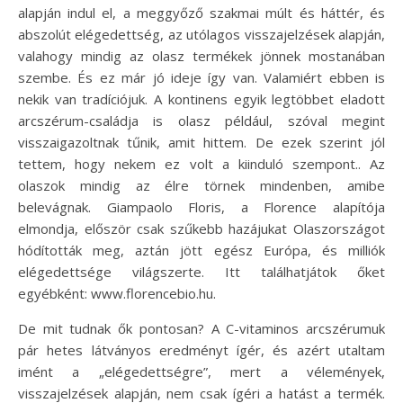
alapján indul el, a meggyőző szakmai múlt és háttér, és
abszolút elégedettség, az utólagos visszajelzések alapján,
valahogy mindig az olasz termékek jönnek mostanában
szembe. És ez már jó ideje így van. Valamiért ebben is
nekik van tradíciójuk. A kontinens egyik legtöbbet eladott
arcszérum-családja is olasz például, szóval megint
visszaigazoltnak tűnik, amit hittem. De ezek szerint jól
tettem, hogy nekem ez volt a kiinduló szempont.. Az
olaszok mindig az élre törnek mindenben, amibe
belevágnak. Giampaolo Floris, a Florence alapítója
elmondja, először csak szűkebb hazájukat Olaszországot
hódították meg, aztán jött egész Európa, és milliók
elégedettsége világszerte. Itt találhatjátok őket
egyébként: www.florencebio.hu.
De mit tudnak ők pontosan? A C-vitaminos arcszérumuk
pár hetes látványos eredményt ígér, és azért utaltam
imént a „elégedettségre”, mert a vélemények,
visszajelzések alapján, nem csak ígéri a hatást a termék.