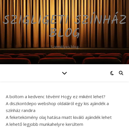
SZIGLIGETI SZÍNHÁZ
BLOG
Személyes blog
A boltom a kedvenc tévém! Hogy ez miként lehet?
A diszkontdepo webshop oldaláról egy kis ajándék a
színház randira
A feketekömény olaj hatása miatt kiváló ajándék lehet
A lehető legjobb munkahelyre kerültem