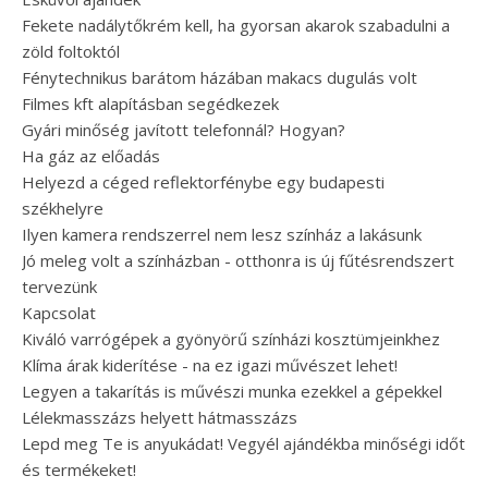
Fekete nadálytőkrém kell, ha gyorsan akarok szabadulni a
zöld foltoktól
Fénytechnikus barátom házában makacs dugulás volt
Filmes kft alapításban segédkezek
Gyári minőség javított telefonnál? Hogyan?
Ha gáz az előadás
Helyezd a céged reflektorfénybe egy budapesti
székhelyre
Ilyen kamera rendszerrel nem lesz színház a lakásunk
Jó meleg volt a színházban - otthonra is új fűtésrendszert
tervezünk
Kapcsolat
Kiváló varrógépek a gyönyörű színházi kosztümjeinkhez
Klíma árak kiderítése - na ez igazi művészet lehet!
Legyen a takarítás is művészi munka ezekkel a gépekkel
Lélekmasszázs helyett hátmasszázs
Lepd meg Te is anyukádat! Vegyél ajándékba minőségi időt
és termékeket!