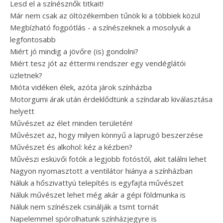
Lesd el a színésznők titkait!
Már nem csak az öltözékemben tűnök ki a többiek közül
Megbízható fogpótlás - a színészeknek a mosolyuk a
legfontosabb
Miért jó mindig a jövőre (is) gondolni?
Miért tesz jót az éttermi rendszer egy vendéglátói
üzletnek?
Mióta vidéken élek, azóta járok színházba
Motorgumi árak után érdeklődtünk a színdarab kiválasztása
helyett
Művészet az élet minden területén!
Művészet az, hogy milyen könnyű a laprugó beszerzése
Művészet és alkohol: kéz a kézben?
Művészi esküvői fotók a legjobb fotóstól, akit találni lehet
Nagyon nyomasztott a ventilátor hiánya a színházban
Náluk a hőszivattyú telepítés is egyfajta művészet
Náluk művészet lehet még akár a gépi földmunka is
Náluk nem színészek csinálják a tsmt tornát
Napelemmel spórolhatunk színházjegyre is