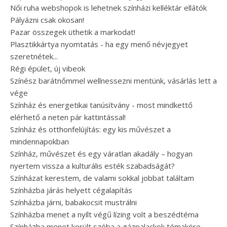
Női ruha webshopok is lehetnek színházi kelléktár ellátók
Pályázni csak okosan!
Pazar összegek üthetik a markodat!
Plasztikkártya nyomtatás - ha egy menő névjegyet
szeretnétek...
Régi épület, új vibeok
Színész barátnőmmel wellnessezni mentünk, vásárlás lett a
vége
Színház és energetikai tanúsítvány - most mindkettő
elérhető a neten pár kattintással!
Színház és otthonfelújítás: egy kis művészet a
mindennapokban
Színház, művészet és egy váratlan akadály – hogyan
nyertem vissza a kulturális esték szabadságát?
Színházat kerestem, de valami sokkal jobbat találtam
Színházba járás helyett cégalapítás
Színházba járni, babakocsit mustrálni
Színházba menet a nyílt végű lízing volt a beszédtéma
Színházba menet került szóba a gázpalackok témaköre