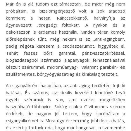
Már én is alá tudom ezt támasztani, de mikor még nem
próbáltam, is bizalomgerjesztő volt a sok áradozó
komment a neten. Ránccsökkentő, halványítja az
úgynevezett „öregségi foltokat”. A nyakon és a
dekoltázson is érdemes használni. Minden téren komoly
előrelépésnek tűnt, még nekem is az „anti-agingben”,
pedig régóta keresem a csodaszérumot, higgyétek el.
Tehát feszes bőrt garantál, pénzvisszatérítéssel,
biogazdaságból származó alapanyagok felhasználásával
készült szérummal, mikroműanyag-, valamint parabén- és
szulfátmentes, bőrgyógyászatilag és klinikailag tesztelt.
A csiganyálkrém hasonlóan, az anti-aging területén fejti ki
hatását. És számos, az ideális kezelést lehetővé tevő
egyéb szérumuk is van, ami ezeket megelőzően
használható többnyire. Sokáig csak a C-vitaminos szérum
érdekelt, de nagyon jól tettem, hogy kipróbáltam a
csiganyálkrémet is. Most úgy érzem még jobb lett a hatás,
és ezért jutottunk oda, hogy már hangosan, a szemembe