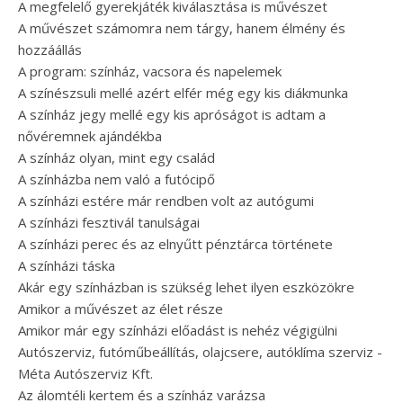
A megfelelő gyerekjáték kiválasztása is művészet
A művészet számomra nem tárgy, hanem élmény és
hozzáállás
A program: színház, vacsora és napelemek
A színészsuli mellé azért elfér még egy kis diákmunka
A színház jegy mellé egy kis apróságot is adtam a
nővéremnek ajándékba
A színház olyan, mint egy család
A színházba nem való a futócipő
A színházi estére már rendben volt az autógumi
A színházi fesztivál tanulságai
A színházi perec és az elnyűtt pénztárca története
A színházi táska
Akár egy színházban is szükség lehet ilyen eszközökre
Amikor a művészet az élet része
Amikor már egy színházi előadást is nehéz végigülni
Autószerviz, futóműbeállítás, olajcsere, autóklíma szerviz -
Méta Autószerviz Kft.
Az álomtéli kertem és a színház varázsa