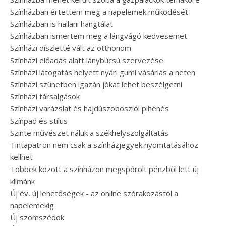
Színházban értettem meg a napelemek működését
Színházban is hallani hangtálat
Színházban ismertem meg a lángvágó kedvesemet
Színházi díszletté vált az otthonom
Színházi előadás alatt lánybúcsú szervezése
Színházi látogatás helyett nyári gumi vásárlás a neten
Színházi szünetben igazán jókat lehet beszélgetni
Színházi társalgások
Színházi varázslat és hajdúszoboszlói pihenés
Színpad és stílus
Szinte művészet náluk a székhelyszolgáltatás
Tintapatron nem csak a színházjegyek nyomtatásához
kellhet
Többek között a színházon megspórolt pénzből lett új
klímánk
Új év, új lehetőségek - az online szórakozástól a
napelemekig
Új szomszédok