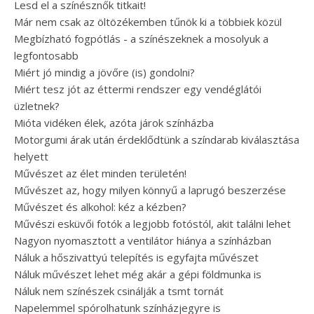
Lesd el a színésznők titkait!
Már nem csak az öltözékemben tűnök ki a többiek közül
Megbízható fogpótlás - a színészeknek a mosolyuk a
legfontosabb
Miért jó mindig a jövőre (is) gondolni?
Miért tesz jót az éttermi rendszer egy vendéglátói
üzletnek?
Mióta vidéken élek, azóta járok színházba
Motorgumi árak után érdeklődtünk a színdarab kiválasztása
helyett
Művészet az élet minden területén!
Művészet az, hogy milyen könnyű a laprugó beszerzése
Művészet és alkohol: kéz a kézben?
Művészi esküvői fotók a legjobb fotóstól, akit találni lehet
Nagyon nyomasztott a ventilátor hiánya a színházban
Náluk a hőszivattyú telepítés is egyfajta művészet
Náluk művészet lehet még akár a gépi földmunka is
Náluk nem színészek csinálják a tsmt tornát
Napelemmel spórolhatunk színházjegyre is