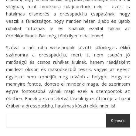
világban, mint amekkora tulajdonítunk neki – ezért is
hatalmas elismerés a dresspack.hu csapatának, hogy
veszik a fáradtságot, hogy minden héten újabb és újabb
ruhákat fotóznak le és kínálnak ezáltal tálcán az
érdeklődőknek. Bár még több ilyen oldal lenne!
Szóval a női ruha webshopok között különleges ékkő
számomra a dresspack.hu, mert itt nem csupán jó
minőségű és csinos ruhákat árulnak, hanem ráadásként
mindezt olcsón és másodkézből teszik, vagyis az egész
ügylettel nem terheljük még tovább a bolygót. Hogy ez
mennyire fontos, döntse el mindenki maga, de szerintem
egyre fontosabbá válnak majd ezek a szempontok az
életben. Ennek a szemléletváltásnak igazi úttörője a hazai
érában a dresspack.hu, hatalmas köszi nekik innen is!
Keresés