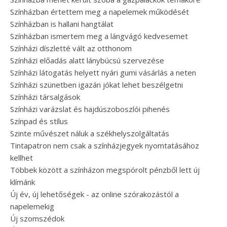
Színházban értettem meg a napelemek működését
Színházban is hallani hangtálat
Színházban ismertem meg a lángvágó kedvesemet
Színházi díszletté vált az otthonom
Színházi előadás alatt lánybúcsú szervezése
Színházi látogatás helyett nyári gumi vásárlás a neten
Színházi szünetben igazán jókat lehet beszélgetni
Színházi társalgások
Színházi varázslat és hajdúszoboszlói pihenés
Színpad és stílus
Szinte művészet náluk a székhelyszolgáltatás
Tintapatron nem csak a színházjegyek nyomtatásához
kellhet
Többek között a színházon megspórolt pénzből lett új
klímánk
Új év, új lehetőségek - az online szórakozástól a
napelemekig
Új szomszédok