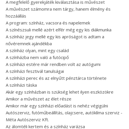
A megfelelő gyerekjáték kiválasztása is művészet
A művészet számomra nem tárgy, hanem élmény és
hozzáállás
A program: színház, vacsora és napelemek
A színészsuli mellé azért elfér még egy kis diákmunka
A színház jegy mellé egy kis apróságot is adtam a
nővéremnek ajándékba
A színház olyan, mint egy család
A színházba nem való a futócipő
A színházi estére már rendben volt az autógumi
A színházi fesztivál tanulságai
A színházi perec és az elnyűtt pénztárca története
A színházi táska
Akár egy színházban is szükség lehet ilyen eszközökre
Amikor a művészet az élet része
Amikor már egy színházi előadást is nehéz végigülni
Autószerviz, futóműbeállítás, olajcsere, autóklíma szerviz -
Méta Autószerviz Kft.
Az álomtéli kertem és a színház varázsa