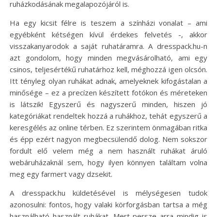
ruházkodásának megalapozójáról is.
Ha egy kicsit félre is teszem a színházi vonalat – ami
egyébként kétségen kívül érdekes felvetés -, akkor
visszakanyarodok a saját ruhatáramra. A dresspack.hu-n
azt gondolom, hogy minden megvásárolható, ami egy
csinos, teljesértékű ruhatárhoz kell, méghozzá igen olcsón.
Itt tényleg olyan ruhákat adnak, amelyeknek kifogástalan a
minősége – ez a precízen készített fotókon és méreteken
is látszik! Egyszerű és nagyszerű minden, hiszen jó
kategóriákat rendeltek hozzá a ruhákhoz, tehát egyszerű a
keresgélés az online térben. Ez szerintem önmagában ritka
és épp ezért nagyon megbecsülendő dolog. Nem sokszor
fordult elő velem még a nem használt ruhákat áruló
webáruházaknál sem, hogy ilyen könnyen találtam volna
meg egy farmert vagy dzsekit.
A dresspack.hu küldetésével is mélységesen tudok
azonosulni: fontos, hogy valaki körforgásban tartsa a még
használható használt ruhákat. Mert persze arra mindig is