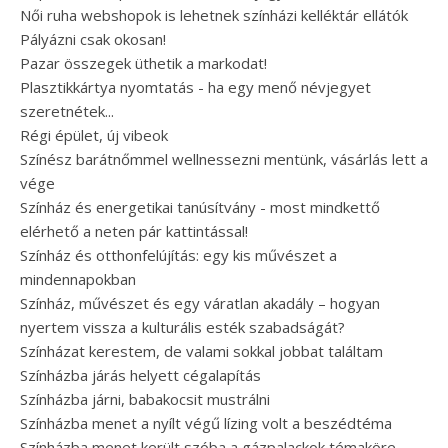
Női ruha webshopok is lehetnek színházi kelléktár ellátók
Pályázni csak okosan!
Pazar összegek üthetik a markodat!
Plasztikkártya nyomtatás - ha egy menő névjegyet
szeretnétek...
Régi épület, új vibeok
Színész barátnőmmel wellnessezni mentünk, vásárlás lett a
vége
Színház és energetikai tanúsítvány - most mindkettő
elérhető a neten pár kattintással!
Színház és otthonfelújítás: egy kis művészet a
mindennapokban
Színház, művészet és egy váratlan akadály – hogyan
nyertem vissza a kulturális esték szabadságát?
Színházat kerestem, de valami sokkal jobbat találtam
Színházba járás helyett cégalapítás
Színházba járni, babakocsit mustrálni
Színházba menet a nyílt végű lízing volt a beszédtéma
Színházba menet került szóba a gázpalackok témaköre