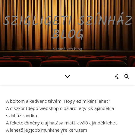
SZIGLIGETI SZÍNHÁZ
BLOG
Személyes blog
A boltom a kedvenc tévém! Hogy ez miként lehet?
A diszkontdepo webshop oldaláról egy kis ajándék a
színház randira
A feketekömény olaj hatása miatt kiváló ajándék lehet
A lehető legjobb munkahelyre kerültem