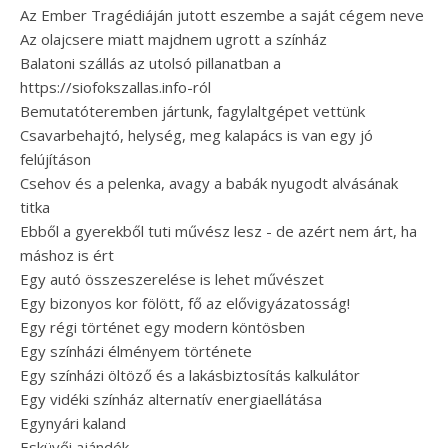
Az Ember Tragédiáján jutott eszembe a saját cégem neve
Az olajcsere miatt majdnem ugrott a színház
Balatoni szállás az utolsó pillanatban a
https://siofokszallas.info-ról
Bemutatóteremben jártunk, fagylaltgépet vettünk
Csavarbehajtó, helység, meg kalapács is van egy jó
felújításon
Csehov és a pelenka, avagy a babák nyugodt alvásának
titka
Ebből a gyerekből tuti művész lesz - de azért nem árt, ha
máshoz is ért
Egy autó összeszerelése is lehet művészet
Egy bizonyos kor fölött, fő az elővigyázatosság!
Egy régi történet egy modern köntösben
Egy színházi élményem története
Egy színházi öltöző és a lakásbiztosítás kalkulátor
Egy vidéki színház alternatív energiaellátása
Egynyári kaland
Esküvői ajándék