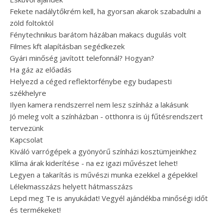
Fekete nadálytőkrém kell, ha gyorsan akarok szabadulni a
zöld foltoktól
Fénytechnikus barátom házában makacs dugulás volt
Filmes kft alapításban segédkezek
Gyári minőség javított telefonnál? Hogyan?
Ha gáz az előadás
Helyezd a céged reflektorfénybe egy budapesti
székhelyre
Ilyen kamera rendszerrel nem lesz színház a lakásunk
Jó meleg volt a színházban - otthonra is új fűtésrendszert
tervezünk
Kapcsolat
Kiváló varrógépek a gyönyörű színházi kosztümjeinkhez
Klíma árak kiderítése - na ez igazi művészet lehet!
Legyen a takarítás is művészi munka ezekkel a gépekkel
Lélekmasszázs helyett hátmasszázs
Lepd meg Te is anyukádat! Vegyél ajándékba minőségi időt
és termékeket!