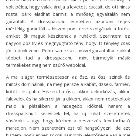
volt példa, hogy valaki árulja a levetett cuccait, de ott nincs
rosta, bárki eladhat bármit, a minőség egyáltalán nem
garantált. A dresspack.hu esetében azonban teljes
mértékig garantált – hiszen pont erre szolgálnak a fotók,
amiket ők maguk készítenek a ruhákról. Szerintem ez
nagyon pozitív és megnyugtató tény, hogy itt tényleg csak
jót tudunk venni. Pontosan ez az, amivel garantáltan sokkal
többet tud a dresspack.hu, mint bármelyik másik
termékeket meg nem szűrő weboldal.
A mai sláger természetesen az ősz, az őszi színek és
minták dominálnak, na meg persze a kabát, dzseki, farmer,
kötött és puha. Hiszen ha ősz, akkor bekuckózás, akkor
falevelek és ha sikerrel jár a cikkem, akkor nem rostokoltok
majd a plázákban a hidegebb időknél, hanem a
dresspack.hu-t keresitek fel, ha új ruhát szeretnétek
vásárolni – úgy, hogy közben a beszerzés fenntartható
maradjon. Nem szeretném ezt túl hangsúlyozni, de azt
hiszem, hogy ennek sokkal nagyobb jelentősége van a mai