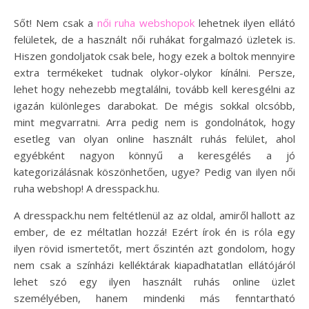
Sőt! Nem csak a
női ruha webshopok
lehetnek ilyen ellátó
felületek, de a használt női ruhákat forgalmazó üzletek is.
Hiszen gondoljatok csak bele, hogy ezek a boltok mennyire
extra termékeket tudnak olykor-olykor kínálni. Persze,
lehet hogy nehezebb megtalálni, tovább kell keresgélni az
igazán különleges darabokat. De mégis sokkal olcsóbb,
mint megvarratni. Arra pedig nem is gondolnátok, hogy
esetleg van olyan online használt ruhás felület, ahol
egyébként nagyon könnyű a keresgélés a jó
kategorizálásnak köszönhetően, ugye? Pedig van ilyen női
ruha webshop! A dresspack.hu.
A dresspack.hu nem feltétlenül az az oldal, amiről hallott az
ember, de ez méltatlan hozzá! Ezért írok én is róla egy
ilyen rövid ismertetőt, mert őszintén azt gondolom, hogy
nem csak a színházi kelléktárak kiapadhatatlan ellátójáról
lehet szó egy ilyen használt ruhás online üzlet
személyében, hanem mindenki más fenntartható