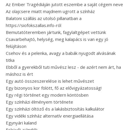
Az Ember Tragédiáján jutott eszembe a saját cégem neve
Az olajcsere miatt majdnem ugrott a színház
Balatoni szállás az utolsó pillanatban a
https://siofokszallas.info-ról
Bemutatóteremben jártunk, fagylaltgépet vettünk
Csavarbehajtó, helység, meg kalapács is van egy jó
felújításon
Csehov és a pelenka, avagy a babák nyugodt alvásának
titka
Ebből a gyerekből tuti művész lesz - de azért nem árt, ha
máshoz is ért
Egy autó összeszerelése is lehet művészet
Egy bizonyos kor fölött, fő az elővigyázatosság!
Egy régi történet egy modern köntösben
Egy színházi élményem története
Egy színházi öltöző és a lakásbiztosítás kalkulátor
Egy vidéki színház alternatív energiaellátása
Egynyári kaland
Esküvői ajándék