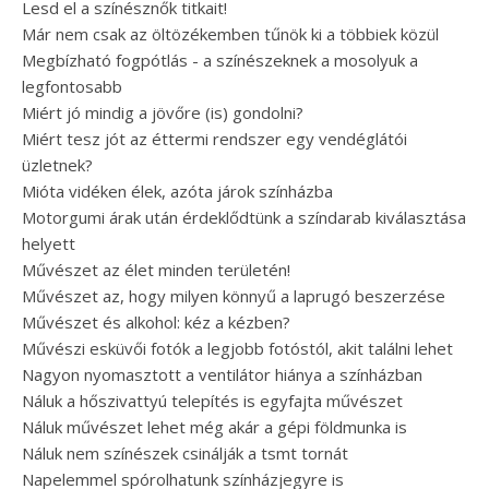
Lesd el a színésznők titkait!
Már nem csak az öltözékemben tűnök ki a többiek közül
Megbízható fogpótlás - a színészeknek a mosolyuk a
legfontosabb
Miért jó mindig a jövőre (is) gondolni?
Miért tesz jót az éttermi rendszer egy vendéglátói
üzletnek?
Mióta vidéken élek, azóta járok színházba
Motorgumi árak után érdeklődtünk a színdarab kiválasztása
helyett
Művészet az élet minden területén!
Művészet az, hogy milyen könnyű a laprugó beszerzése
Művészet és alkohol: kéz a kézben?
Művészi esküvői fotók a legjobb fotóstól, akit találni lehet
Nagyon nyomasztott a ventilátor hiánya a színházban
Náluk a hőszivattyú telepítés is egyfajta művészet
Náluk művészet lehet még akár a gépi földmunka is
Náluk nem színészek csinálják a tsmt tornát
Napelemmel spórolhatunk színházjegyre is