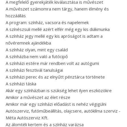
A megfelelő gyerekjáték kiválasztása is művészet
A művészet számomra nem tárgy, hanem élmény és
hozzáállás
A program: színház, vacsora és napelemek
A színészsuli mellé azért elfér még egy kis diákmunka
A színház jegy mellé egy kis apróságot is adtam a
nővéremnek ajándékba
A színház olyan, mint egy család
A színházba nem való a futócipő
A színházi estére már rendben volt az autógumi
A színházi fesztivál tanulságai
A színházi perec és az elnyűtt pénztárca története
A színházi táska
Akár egy színházban is szükség lehet ilyen eszközökre
Amikor a művészet az élet része
Amikor már egy színházi előadást is nehéz végigülni
Autószerviz, futóműbeállítás, olajcsere, autóklíma szerviz -
Méta Autószerviz Kft.
Az álomtéli kertem és a színház varázsa