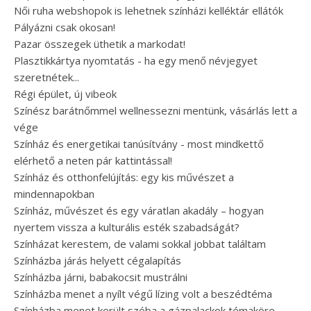
Női ruha webshopok is lehetnek színházi kelléktár ellátók
Pályázni csak okosan!
Pazar összegek üthetik a markodat!
Plasztikkártya nyomtatás - ha egy menő névjegyet
szeretnétek...
Régi épület, új vibeok
Színész barátnőmmel wellnessezni mentünk, vásárlás lett a
vége
Színház és energetikai tanúsítvány - most mindkettő
elérhető a neten pár kattintással!
Színház és otthonfelújítás: egy kis művészet a
mindennapokban
Színház, művészet és egy váratlan akadály – hogyan
nyertem vissza a kulturális esték szabadságát?
Színházat kerestem, de valami sokkal jobbat találtam
Színházba járás helyett cégalapítás
Színházba járni, babakocsit mustrálni
Színházba menet a nyílt végű lízing volt a beszédtéma
Színházba menet került szóba a gázpalackok témaköre