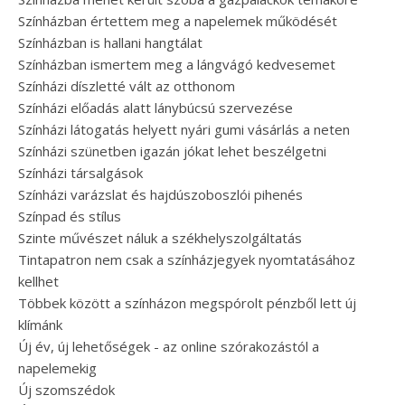
Színházban értettem meg a napelemek működését
Színházban is hallani hangtálat
Színházban ismertem meg a lángvágó kedvesemet
Színházi díszletté vált az otthonom
Színházi előadás alatt lánybúcsú szervezése
Színházi látogatás helyett nyári gumi vásárlás a neten
Színházi szünetben igazán jókat lehet beszélgetni
Színházi társalgások
Színházi varázslat és hajdúszoboszlói pihenés
Színpad és stílus
Szinte művészet náluk a székhelyszolgáltatás
Tintapatron nem csak a színházjegyek nyomtatásához
kellhet
Többek között a színházon megspórolt pénzből lett új
klímánk
Új év, új lehetőségek - az online szórakozástól a
napelemekig
Új szomszédok