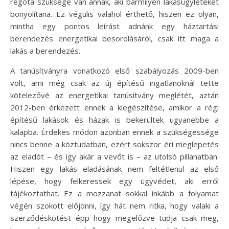
régóta szüksége van annak, aki bármilyen lakásügyleteket
bonyolítana. Ez végülis valahol érthető, hiszen ez olyan,
mintha egy pontos leírást adnánk egy háztartási
berendezés energetikai besorolásáról, csak itt maga a
lakás a berendezés.
A tanúsítványra vonatkozó első szabályozás 2009-ben
volt, ami még csak az új építésű ingatlanoknál tette
kötelezővé az energetikai tanúsítvány meglétét, aztán
2012-ben érkezett ennek a kiegészítése, amikor a régi
építésű lakások és házak is bekerültek ugyanebbe a
kalapba. Érdekes módon azonban ennek a szükségessége
nincs benne a köztudatban, ezért sokszor éri meglepetés
az eladót – és így akár a vevőt is – az utolsó pillanatban.
Hiszen egy lakás eladásának nem feltétlenül az első
lépése, hogy felkeressek egy ügyvédet, aki erről
tájékoztathat. Ez a mozzanat sokkal inkább a folyamat
végén szokott előjönni, így hát nem ritka, hogy valaki a
szerződéskötést épp hogy megelőzve tudja csak meg,