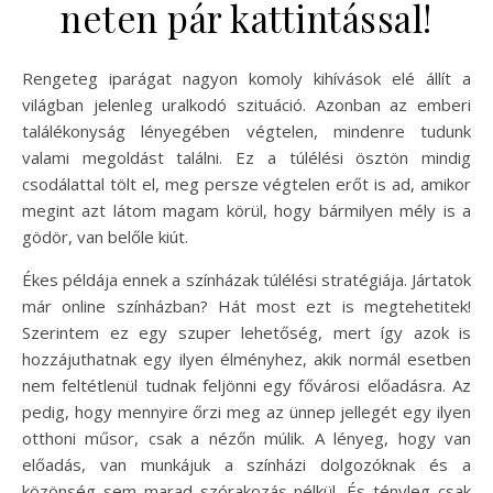
neten pár kattintással!
Rengeteg iparágat nagyon komoly kihívások elé állít a
világban jelenleg uralkodó szituáció. Azonban az emberi
találékonyság lényegében végtelen, mindenre tudunk
valami megoldást találni. Ez a túlélési ösztön mindig
csodálattal tölt el, meg persze végtelen erőt is ad, amikor
megint azt látom magam körül, hogy bármilyen mély is a
gödör, van belőle kiút.
Ékes példája ennek a színházak túlélési stratégiája. Jártatok
már online színházban? Hát most ezt is megtehetitek!
Szerintem ez egy szuper lehetőség, mert így azok is
hozzájuthatnak egy ilyen élményhez, akik normál esetben
nem feltétlenül tudnak feljönni egy fővárosi előadásra. Az
pedig, hogy mennyire őrzi meg az ünnep jellegét egy ilyen
otthoni műsor, csak a nézőn múlik. A lényeg, hogy van
előadás, van munkájuk a színházi dolgozóknak és a
közönség sem marad szórakozás nélkül. És tényleg csak