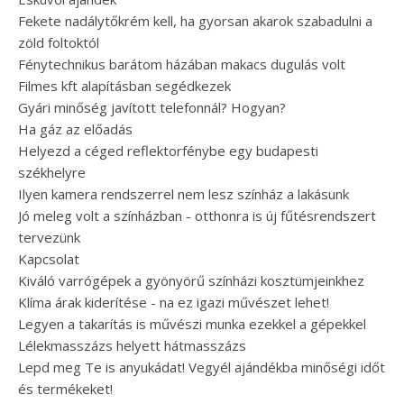
Fekete nadálytőkrém kell, ha gyorsan akarok szabadulni a
zöld foltoktól
Fénytechnikus barátom házában makacs dugulás volt
Filmes kft alapításban segédkezek
Gyári minőség javított telefonnál? Hogyan?
Ha gáz az előadás
Helyezd a céged reflektorfénybe egy budapesti
székhelyre
Ilyen kamera rendszerrel nem lesz színház a lakásunk
Jó meleg volt a színházban - otthonra is új fűtésrendszert
tervezünk
Kapcsolat
Kiváló varrógépek a gyönyörű színházi kosztümjeinkhez
Klíma árak kiderítése - na ez igazi művészet lehet!
Legyen a takarítás is művészi munka ezekkel a gépekkel
Lélekmasszázs helyett hátmasszázs
Lepd meg Te is anyukádat! Vegyél ajándékba minőségi időt
és termékeket!