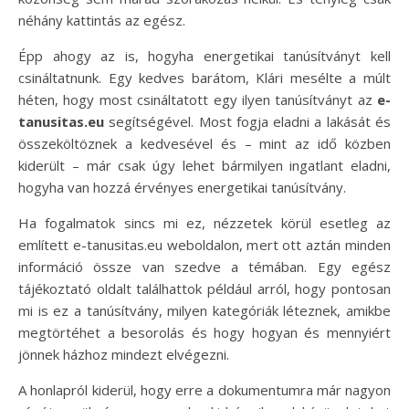
néhány kattintás az egész.
Épp ahogy az is, hogyha energetikai tanúsítványt kell
csináltatnunk. Egy kedves barátom, Klári mesélte a múlt
héten, hogy most csináltatott egy ilyen tanúsítványt az
e-
tanusitas.eu
segítségével. Most fogja eladni a lakását és
összeköltöznek a kedvesével és – mint az idő közben
kiderült – már csak úgy lehet bármilyen ingatlant eladni,
hogyha van hozzá érvényes energetikai tanúsítvány.
Ha fogalmatok sincs mi ez, nézzetek körül esetleg az
említett e-tanusitas.eu weboldalon, mert ott aztán minden
információ össze van szedve a témában. Egy egész
tájékoztató oldalt találhattok például arról, hogy pontosan
mi is ez a tanúsítvány, milyen kategóriák léteznek, amikbe
megtörtéhet a besorolás és hogy hogyan és mennyiért
jönnek házhoz mindezt elvégezni.
A honlapról kiderül, hogy erre a dokumentumra már nagyon