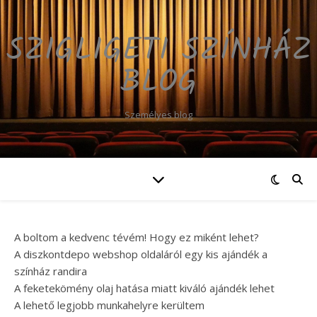
SZIGLIGETI SZÍNHÁZ
BLOG
Személyes blog
A boltom a kedvenc tévém! Hogy ez miként lehet?
A diszkontdepo webshop oldaláról egy kis ajándék a
színház randira
A feketekömény olaj hatása miatt kiváló ajándék lehet
A lehető legjobb munkahelyre kerültem