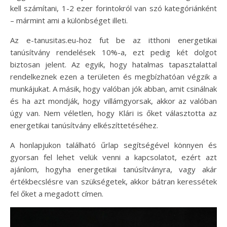
kell számítani, 1-2 ezer forintokról van szó kategóriánként
– mármint ami a különbséget illeti.
Az e-tanusitas.eu-hoz fut be az itthoni energetikai
tanúsítvány rendelések 10%-a, ezt pedig két dolgot
biztosan jelent. Az egyik, hogy hatalmas tapasztalattal
rendelkeznek ezen a területen és megbízhatóan végzik a
munkájukat. A másik, hogy valóban jók abban, amit csinálnak
és ha azt mondják, hogy villámgyorsak, akkor az valóban
úgy van. Nem véletlen, hogy Klári is őket választotta az
energetikai tanúsítvány elkészíttetéséhez.
A honlapjukon található űrlap segítségével könnyen és
gyorsan fel lehet velük venni a kapcsolatot, ezért azt
ajánlom, hogyha energetikai tanúsítványra, vagy akár
értékbecslésre van szükségetek, akkor bátran keressétek
fel őket a megadott címen.