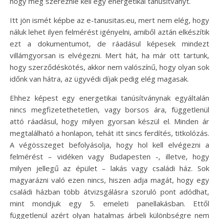
hogy még szereznie kell egy energetikai tanúsítványt.
Itt jön ismét képbe az e-tanusitas.eu, mert nem elég, hogy
náluk lehet ilyen felmérést igényelni, amiből aztán elkészítik
ezt a dokumentumot, de ráadásul képesek mindezt
villámgyorsan is elvégezni. Mert hát, ha már ott tartunk,
hogy szerződéskötés, akkor nem valószínű, hogy olyan sok
időnk van hátra, az ügyvédi díjak pedig elég magasak.
Ehhez képest egy energetikai tanúsítványnak egyáltalán
nincs megfizetethetetlen, vagy borsos ára, függetlenül
attó ráadásul, hogy milyen gyorsan készül el. Minden ár
megtalálható a honlapon, tehát itt sincs ferdítés, titkolózás.
A végösszeget befolyásolja, hogy hol kell elvégezni a
felmérést – vidéken vagy Budapesten -, illetve, hogy
milyen jellegű az épület – lakás vagy családi ház. Sok
magyarázni való ezen nincs, hiszen adja magát, hogy egy
családi házban több átvizsgálásra szoruló pont adódhat,
mint mondjuk egy 5. emeleti panellakásban. Ettől
függetlenül azért olyan hatalmas árbeli különbségre nem