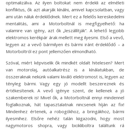
optimalizálva. Az ilyen boltokat nem érdekli az elméleti
konfliktus, ők azt akarják kínálni, amivel kapcsolatban, vagy
ami után náluk érdeklődnek. Mert ez a felelős kereskedelmi
mentalitás, ami a Motorboltnál is megfigyelhető: ha
valamire van igény, azt ők „leszállítják”. A lehető legjobb
elektromos kerékpár árak mellett meg ilyesmi. Első a vevő,
legyen az a vevő bármilyen és bármi iránt érdeklődő – a
Motorboltról ez pont jellemzően elmondható.
Szóval, miért képviselik ők mindkét oldalt hitelesen? Mert
van motorolaj, autóalkatrész is a kínálatukban, de
összeraknak nekünk valami kiváló elektromost is, legyen az
tényleg bármi. Vagy egy jó modellt beszereznek és
értékesítenek. A vevő igénye szent, de kellenek a jó
szakemberek is! Mivel ők, a Motorboltnál ennyi mindennel
foglalkoznak, hát tapasztalatnak nincsenek híján az fix!
Mindenhez értenek, a robogókhoz, a bringákhoz, bármi
ilyesmihez. Elsőre nehéz talán kiigazodni, hogy most
nagymotoros shopra, vagy bicikliboltra találtunk rá