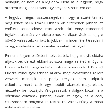
mondjuk, de nem ez a legjobb? Nem az a legjobb, hogy
mindent meg lehet találni egy helyen? Szerintem de!
A legjobb mégis, összességében, hogy a szakértelmet
meg lehet náluk találni! Hiszen kik értenének jobban az
említett területekhez, mint azok, akik ennyi mindennel
foglalkoztak már? Az elektromos kerékpár árak az egyre
bővülő választékuk miatt is jobbak – mindenféle társadalmi
réteg, mindenféle felhasználásra vehet már ilyet.
Én nem fogom eldönteni helyettetek, hogy melyik oldalra
álljatok be, de ezt eldönti sokszor maga az élet amúgy is.
Hiszen a hobbi nagytúrázók motorozni mennek. A Pestről
Budára minél gyorsabban átjárók meg elektromos rollert
vesznek mondjuk. Ha pedig tényleg nem tudjátok
eldönteni, mert csak egy hobbit akartok magatoknak,
nézzetek be hozzájuk. Válogassatok a dolgaik közül: ha a
bőrruhák vonzanak jobban, akkor az egyik, ha a cool,
csúcsmodern dolgokra kattantok rá, valószínűleg a másik
oldalra álltok majd be.