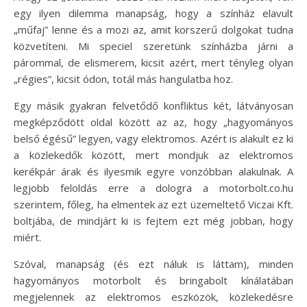
egy ilyen dilemma manapság, hogy a színház elavult
„műfaj” lenne és a mozi az, amit korszerű dolgokat tudna
közvetíteni. Mi speciel szeretünk színházba járni a
párommal, de elismerem, kicsit azért, mert tényleg olyan
„régies”, kicsit ódon, totál más hangulatba hoz.
Egy másik gyakran felvetődő konfliktus két, látványosan
megképződött oldal között az az, hogy „hagyományos
belső égésű” legyen, vagy elektromos. Azért is alakult ez ki
a közlekedők között, mert mondjuk az elektromos
kerékpár árak és ilyesmik egyre vonzóbban alakulnak. A
legjobb feloldás erre a dologra a motorbolt.co.hu
szerintem, főleg, ha elmentek az ezt üzemeltető Viczai Kft.
boltjába, de mindjárt ki is fejtem ezt még jobban, hogy
miért.
Szóval, manapság (és ezt náluk is láttam), minden
hagyományos motorbolt és bringabolt kínálatában
megjelennek az elektromos eszközök, közlekedésre