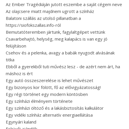
Az Ember Tragédiáján jutott eszembe a saját cégem neve
Az olajcsere miatt majdnem ugrott a színház
Balatoni szállás az utolsó pillanatban a
https://siofokszallas.info-ról
Bemutatóteremben jártunk, fagylaltgépet vettünk
Csavarbehajtó, helység, meg kalapács is van egy jó
felújításon
Csehov és a pelenka, avagy a babák nyugodt alvásának
titka
Ebből a gyerekből tuti művész lesz - de azért nem árt, ha
máshoz is ért
Egy autó összeszerelése is lehet művészet
Egy bizonyos kor fölött, fő az elővigyázatosság!
Egy régi történet egy modern köntösben
Egy színházi élményem története
Egy színházi öltöző és a lakásbiztosítás kalkulátor
Egy vidéki színház alternatív energiaellátása
Egynyári kaland
Esküvői ajándék