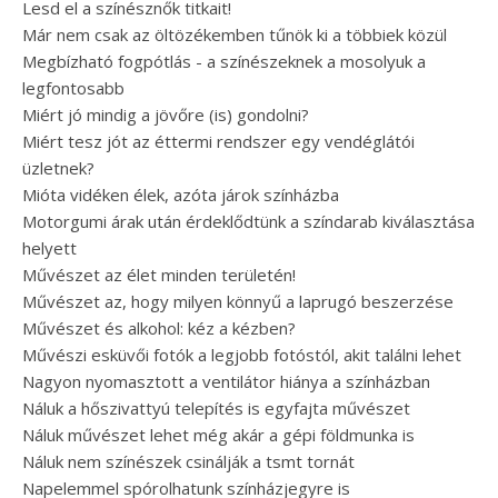
Lesd el a színésznők titkait!
Már nem csak az öltözékemben tűnök ki a többiek közül
Megbízható fogpótlás - a színészeknek a mosolyuk a
legfontosabb
Miért jó mindig a jövőre (is) gondolni?
Miért tesz jót az éttermi rendszer egy vendéglátói
üzletnek?
Mióta vidéken élek, azóta járok színházba
Motorgumi árak után érdeklődtünk a színdarab kiválasztása
helyett
Művészet az élet minden területén!
Művészet az, hogy milyen könnyű a laprugó beszerzése
Művészet és alkohol: kéz a kézben?
Művészi esküvői fotók a legjobb fotóstól, akit találni lehet
Nagyon nyomasztott a ventilátor hiánya a színházban
Náluk a hőszivattyú telepítés is egyfajta művészet
Náluk művészet lehet még akár a gépi földmunka is
Náluk nem színészek csinálják a tsmt tornát
Napelemmel spórolhatunk színházjegyre is