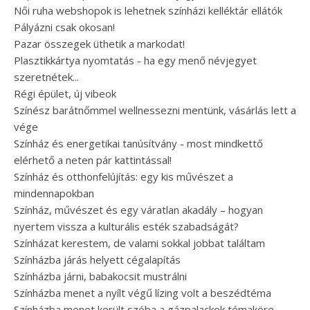
Női ruha webshopok is lehetnek színházi kelléktár ellátók
Pályázni csak okosan!
Pazar összegek üthetik a markodat!
Plasztikkártya nyomtatás - ha egy menő névjegyet
szeretnétek...
Régi épület, új vibeok
Színész barátnőmmel wellnessezni mentünk, vásárlás lett a
vége
Színház és energetikai tanúsítvány - most mindkettő
elérhető a neten pár kattintással!
Színház és otthonfelújítás: egy kis művészet a
mindennapokban
Színház, művészet és egy váratlan akadály – hogyan
nyertem vissza a kulturális esték szabadságát?
Színházat kerestem, de valami sokkal jobbat találtam
Színházba járás helyett cégalapítás
Színházba járni, babakocsit mustrálni
Színházba menet a nyílt végű lízing volt a beszédtéma
Színházba menet került szóba a gázpalackok témaköre