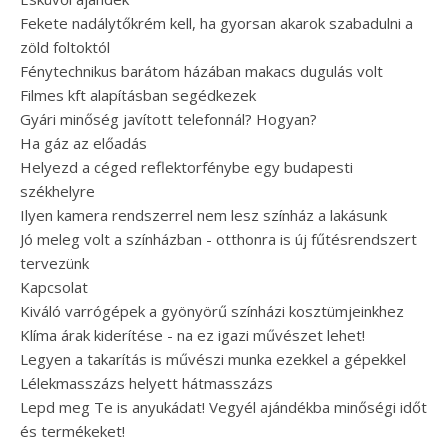
Fekete nadálytőkrém kell, ha gyorsan akarok szabadulni a
zöld foltoktól
Fénytechnikus barátom házában makacs dugulás volt
Filmes kft alapításban segédkezek
Gyári minőség javított telefonnál? Hogyan?
Ha gáz az előadás
Helyezd a céged reflektorfénybe egy budapesti
székhelyre
Ilyen kamera rendszerrel nem lesz színház a lakásunk
Jó meleg volt a színházban - otthonra is új fűtésrendszert
tervezünk
Kapcsolat
Kiváló varrógépek a gyönyörű színházi kosztümjeinkhez
Klíma árak kiderítése - na ez igazi művészet lehet!
Legyen a takarítás is művészi munka ezekkel a gépekkel
Lélekmasszázs helyett hátmasszázs
Lepd meg Te is anyukádat! Vegyél ajándékba minőségi időt
és termékeket!