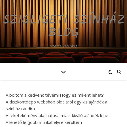
SZIGLIGETI SZÍNHÁZ
BLOG
Személyes blog
A boltom a kedvenc tévém! Hogy ez miként lehet?
A diszkontdepo webshop oldaláról egy kis ajándék a
színház randira
A feketekömény olaj hatása miatt kiváló ajándék lehet
A lehető legjobb munkahelyre kerültem