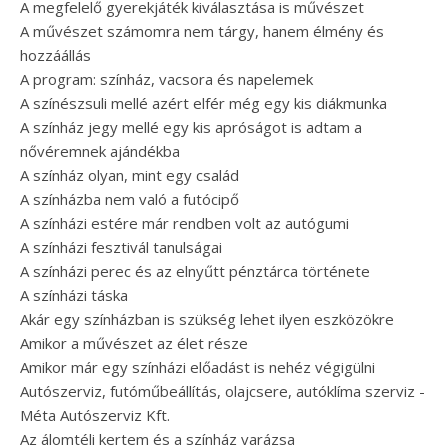
A megfelelő gyerekjáték kiválasztása is művészet
A művészet számomra nem tárgy, hanem élmény és
hozzáállás
A program: színház, vacsora és napelemek
A színészsuli mellé azért elfér még egy kis diákmunka
A színház jegy mellé egy kis apróságot is adtam a
nővéremnek ajándékba
A színház olyan, mint egy család
A színházba nem való a futócipő
A színházi estére már rendben volt az autógumi
A színházi fesztivál tanulságai
A színházi perec és az elnyűtt pénztárca története
A színházi táska
Akár egy színházban is szükség lehet ilyen eszközökre
Amikor a művészet az élet része
Amikor már egy színházi előadást is nehéz végigülni
Autószerviz, futóműbeállítás, olajcsere, autóklíma szerviz -
Méta Autószerviz Kft.
Az álomtéli kertem és a színház varázsa