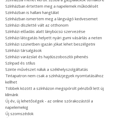
Színházban értettem meg a napelemek működését
Színházban is hallani hangtálat
Színházban ismertem meg a lángvágó kedvesemet
Színházi díszletté vált az otthonom
Színházi előadás alatt lánybúcsú szervezése
Színházi látogatás helyett nyári gumi vásárlás a neten
Színházi szünetben igazán jókat lehet beszélgetni
Színházi társalgások
Színházi varázslat és hajdúszoboszlói pihenés
Színpad és stílus
Szinte művészet náluk a székhelyszolgáltatás
Tintapatron nem csak a színházjegyek nyomtatásához
kellhet
Többek között a színházon megspórolt pénzből lett új
klímánk
Új év, új lehetőségek - az online szórakozástól a
napelemekig
Új szomszédok