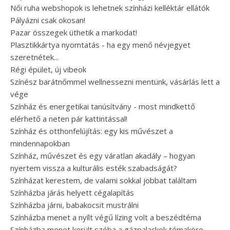
Női ruha webshopok is lehetnek színházi kelléktár ellátók
Pályázni csak okosan!
Pazar összegek üthetik a markodat!
Plasztikkártya nyomtatás - ha egy menő névjegyet
szeretnétek...
Régi épület, új vibeok
Színész barátnőmmel wellnessezni mentünk, vásárlás lett a
vége
Színház és energetikai tanúsítvány - most mindkettő
elérhető a neten pár kattintással!
Színház és otthonfelújítás: egy kis művészet a
mindennapokban
Színház, művészet és egy váratlan akadály – hogyan
nyertem vissza a kulturális esték szabadságát?
Színházat kerestem, de valami sokkal jobbat találtam
Színházba járás helyett cégalapítás
Színházba járni, babakocsit mustrálni
Színházba menet a nyílt végű lízing volt a beszédtéma
Színházba menet került szóba a gázpalackok témaköre