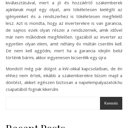
kiválasztásával, mert a jó és hozzáértő szakemberek
ajánlanak majd egy olyat, ami tökéletesen kielégíti az
igényeinket és a rendszerhez is tökéletesen megfelelő
lesz. Azt is mondta, hogy az inverterekre is van garancia,
de sajnos ezek olyan részei a rendszernek, amik idővel
már nem működnek megfelelően. Igazából az inverter az
egyetlen olyan elem, amit néhány év múltán cserélni kell.
De nem kell aggódni, mert ha a garancia idején belül
történik bármi, akkor ingyenesen kicserélik egy újra.
Mondott még pár dolgot a kW-okkal kapcsolatban, de én
ehhez nem értek, inkább a szakemberekre bízom majd a
döntést, akiket egészen biztosan a napelempalyazatok.hu
csapatából fognak kikerülni.
Keresés