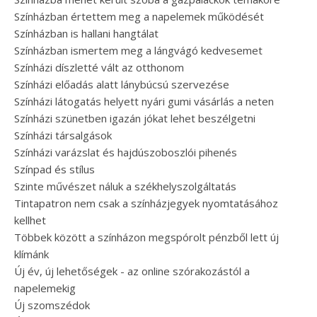
Színházban értettem meg a napelemek működését
Színházban is hallani hangtálat
Színházban ismertem meg a lángvágó kedvesemet
Színházi díszletté vált az otthonom
Színházi előadás alatt lánybúcsú szervezése
Színházi látogatás helyett nyári gumi vásárlás a neten
Színházi szünetben igazán jókat lehet beszélgetni
Színházi társalgások
Színházi varázslat és hajdúszoboszlói pihenés
Színpad és stílus
Szinte művészet náluk a székhelyszolgáltatás
Tintapatron nem csak a színházjegyek nyomtatásához
kellhet
Többek között a színházon megspórolt pénzből lett új
klímánk
Új év, új lehetőségek - az online szórakozástól a
napelemekig
Új szomszédok