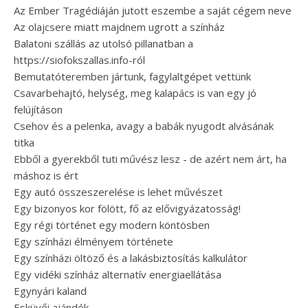
Az Ember Tragédiáján jutott eszembe a saját cégem neve
Az olajcsere miatt majdnem ugrott a színház
Balatoni szállás az utolsó pillanatban a
https://siofokszallas.info-ról
Bemutatóteremben jártunk, fagylaltgépet vettünk
Csavarbehajtó, helység, meg kalapács is van egy jó
felújításon
Csehov és a pelenka, avagy a babák nyugodt alvásának
titka
Ebből a gyerekből tuti művész lesz - de azért nem árt, ha
máshoz is ért
Egy autó összeszerelése is lehet művészet
Egy bizonyos kor fölött, fő az elővigyázatosság!
Egy régi történet egy modern köntösben
Egy színházi élményem története
Egy színházi öltöző és a lakásbiztosítás kalkulátor
Egy vidéki színház alternatív energiaellátása
Egynyári kaland
Esküvői ajándék