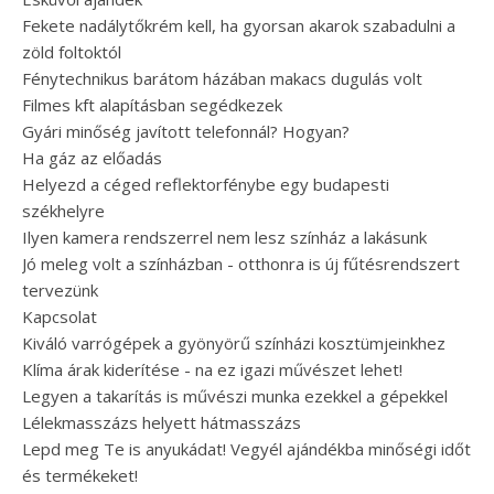
Fekete nadálytőkrém kell, ha gyorsan akarok szabadulni a
zöld foltoktól
Fénytechnikus barátom házában makacs dugulás volt
Filmes kft alapításban segédkezek
Gyári minőség javított telefonnál? Hogyan?
Ha gáz az előadás
Helyezd a céged reflektorfénybe egy budapesti
székhelyre
Ilyen kamera rendszerrel nem lesz színház a lakásunk
Jó meleg volt a színházban - otthonra is új fűtésrendszert
tervezünk
Kapcsolat
Kiváló varrógépek a gyönyörű színházi kosztümjeinkhez
Klíma árak kiderítése - na ez igazi művészet lehet!
Legyen a takarítás is művészi munka ezekkel a gépekkel
Lélekmasszázs helyett hátmasszázs
Lepd meg Te is anyukádat! Vegyél ajándékba minőségi időt
és termékeket!