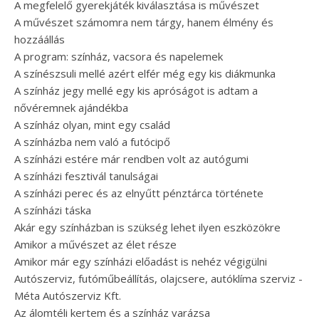
A megfelelő gyerekjáték kiválasztása is művészet
A művészet számomra nem tárgy, hanem élmény és
hozzáállás
A program: színház, vacsora és napelemek
A színészsuli mellé azért elfér még egy kis diákmunka
A színház jegy mellé egy kis apróságot is adtam a
nővéremnek ajándékba
A színház olyan, mint egy család
A színházba nem való a futócipő
A színházi estére már rendben volt az autógumi
A színházi fesztivál tanulságai
A színházi perec és az elnyűtt pénztárca története
A színházi táska
Akár egy színházban is szükség lehet ilyen eszközökre
Amikor a művészet az élet része
Amikor már egy színházi előadást is nehéz végigülni
Autószerviz, futóműbeállítás, olajcsere, autóklíma szerviz -
Méta Autószerviz Kft.
Az álomtéli kertem és a színház varázsa