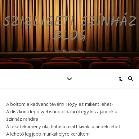
SZIGLIGETI SZÍNHÁZ
BLOG
Személyes blog
A boltom a kedvenc tévém! Hogy ez miként lehet?
A diszkontdepo webshop oldaláról egy kis ajándék a
színház randira
A feketekömény olaj hatása miatt kiváló ajándék lehet
A lehető legjobb munkahelyre kerültem