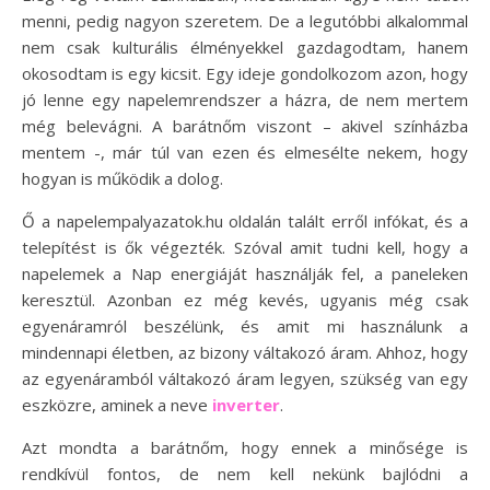
menni, pedig nagyon szeretem. De a legutóbbi alkalommal
nem csak kulturális élményekkel gazdagodtam, hanem
okosodtam is egy kicsit. Egy ideje gondolkozom azon, hogy
jó lenne egy napelemrendszer a házra, de nem mertem
még belevágni. A barátnőm viszont – akivel színházba
mentem -, már túl van ezen és elmesélte nekem, hogy
hogyan is működik a dolog.
Ő a napelempalyazatok.hu oldalán talált erről infókat, és a
telepítést is ők végezték. Szóval amit tudni kell, hogy a
napelemek a Nap energiáját használják fel, a paneleken
keresztül. Azonban ez még kevés, ugyanis még csak
egyenáramról beszélünk, és amit mi használunk a
mindennapi életben, az bizony váltakozó áram. Ahhoz, hogy
az egyenáramból váltakozó áram legyen, szükség van egy
eszközre, aminek a neve
inverter
.
Azt mondta a barátnőm, hogy ennek a minősége is
rendkívül fontos, de nem kell nekünk bajlódni a