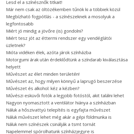
Lesd el a színésznők titkait!
Már nem csak az öltözékemben tűnök ki a többiek közül
Megbízható fogpótlás - a színészeknek a mosolyuk a
legfontosabb
Miért jó mindig a jövőre (is) gondolni?
Miért tesz jót az éttermi rendszer egy vendéglátói
üzletnek?
Mióta vidéken élek, azóta járok színházba
Motorgumi árak után érdeklődtünk a színdarab kiválasztása
helyett
Művészet az élet minden területén!
Művészet az, hogy milyen könnyű a laprugó beszerzése
Művészet és alkohol: kéz a kézben?
Művészi esküvői fotók a legjobb fotóstól, akit találni lehet
Nagyon nyomasztott a ventilátor hiánya a színházban
Náluk a hőszivattyú telepítés is egyfajta művészet
Náluk művészet lehet még akár a gépi földmunka is
Náluk nem színészek csinálják a tsmt tornát
Napelemmel spórolhatunk színházjegyre is