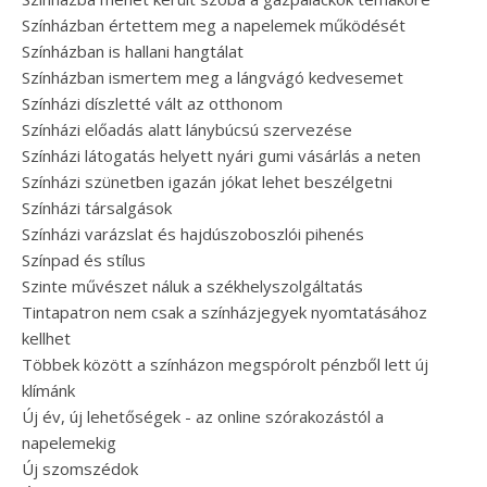
Színházban értettem meg a napelemek működését
Színházban is hallani hangtálat
Színházban ismertem meg a lángvágó kedvesemet
Színházi díszletté vált az otthonom
Színházi előadás alatt lánybúcsú szervezése
Színházi látogatás helyett nyári gumi vásárlás a neten
Színházi szünetben igazán jókat lehet beszélgetni
Színházi társalgások
Színházi varázslat és hajdúszoboszlói pihenés
Színpad és stílus
Szinte művészet náluk a székhelyszolgáltatás
Tintapatron nem csak a színházjegyek nyomtatásához
kellhet
Többek között a színházon megspórolt pénzből lett új
klímánk
Új év, új lehetőségek - az online szórakozástól a
napelemekig
Új szomszédok