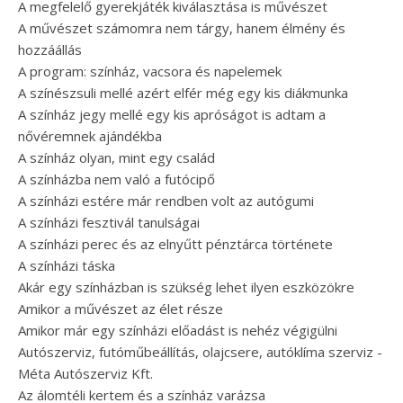
A megfelelő gyerekjáték kiválasztása is művészet
A művészet számomra nem tárgy, hanem élmény és
hozzáállás
A program: színház, vacsora és napelemek
A színészsuli mellé azért elfér még egy kis diákmunka
A színház jegy mellé egy kis apróságot is adtam a
nővéremnek ajándékba
A színház olyan, mint egy család
A színházba nem való a futócipő
A színházi estére már rendben volt az autógumi
A színházi fesztivál tanulságai
A színházi perec és az elnyűtt pénztárca története
A színházi táska
Akár egy színházban is szükség lehet ilyen eszközökre
Amikor a művészet az élet része
Amikor már egy színházi előadást is nehéz végigülni
Autószerviz, futóműbeállítás, olajcsere, autóklíma szerviz -
Méta Autószerviz Kft.
Az álomtéli kertem és a színház varázsa