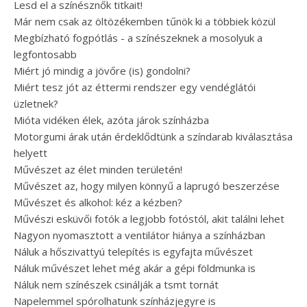
Lesd el a színésznők titkait!
Már nem csak az öltözékemben tűnök ki a többiek közül
Megbízható fogpótlás - a színészeknek a mosolyuk a
legfontosabb
Miért jó mindig a jövőre (is) gondolni?
Miért tesz jót az éttermi rendszer egy vendéglátói
üzletnek?
Mióta vidéken élek, azóta járok színházba
Motorgumi árak után érdeklődtünk a színdarab kiválasztása
helyett
Művészet az élet minden területén!
Művészet az, hogy milyen könnyű a laprugó beszerzése
Művészet és alkohol: kéz a kézben?
Művészi esküvői fotók a legjobb fotóstól, akit találni lehet
Nagyon nyomasztott a ventilátor hiánya a színházban
Náluk a hőszivattyú telepítés is egyfajta művészet
Náluk művészet lehet még akár a gépi földmunka is
Náluk nem színészek csinálják a tsmt tornát
Napelemmel spórolhatunk színházjegyre is