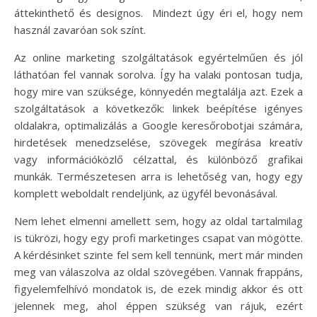
áttekinthető és designos. Mindezt úgy éri el, hogy nem
használ zavaróan sok színt.
Az online marketing szolgáltatások egyértelműen és jól
láthatóan fel vannak sorolva. Így ha valaki pontosan tudja,
hogy mire van szüksége, könnyedén megtalálja azt. Ezek a
szolgáltatások a következők: linkek beépítése igényes
oldalakra, optimalizálás a Google keresőrobotjai számára,
hirdetések menedzselése, szövegek megírása kreatív
vagy információközlő célzattal, és különböző grafikai
munkák. Természetesen arra is lehetőség van, hogy egy
komplett weboldalt rendeljünk, az ügyfél bevonásával.
Nem lehet elmenni amellett sem, hogy az oldal tartalmilag
is tükrözi, hogy egy profi marketinges csapat van mögötte.
A kérdésinket szinte fel sem kell tennünk, mert már minden
meg van válaszolva az oldal szövegében. Vannak frappáns,
figyelemfelhívó mondatok is, de ezek mindig akkor és ott
jelennek meg, ahol éppen szükség van rájuk, ezért