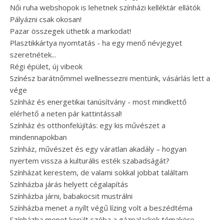
Női ruha webshopok is lehetnek színházi kelléktár ellátók
Pályázni csak okosan!
Pazar összegek üthetik a markodat!
Plasztikkártya nyomtatás - ha egy menő névjegyet
szeretnétek...
Régi épület, új vibeok
Színész barátnőmmel wellnessezni mentünk, vásárlás lett a
vége
Színház és energetikai tanúsítvány - most mindkettő
elérhető a neten pár kattintással!
Színház és otthonfelújítás: egy kis művészet a
mindennapokban
Színház, művészet és egy váratlan akadály – hogyan
nyertem vissza a kulturális esték szabadságát?
Színházat kerestem, de valami sokkal jobbat találtam
Színházba járás helyett cégalapítás
Színházba járni, babakocsit mustrálni
Színházba menet a nyílt végű lízing volt a beszédtéma
Színházba menet került szóba a gázpalackok témaköre