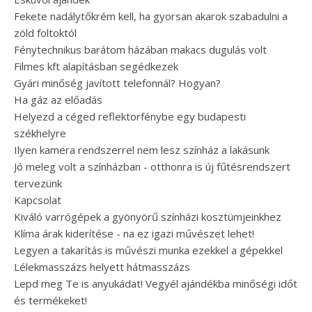
Fekete nadálytőkrém kell, ha gyorsan akarok szabadulni a
zöld foltoktól
Fénytechnikus barátom házában makacs dugulás volt
Filmes kft alapításban segédkezek
Gyári minőség javított telefonnál? Hogyan?
Ha gáz az előadás
Helyezd a céged reflektorfénybe egy budapesti
székhelyre
Ilyen kamera rendszerrel nem lesz színház a lakásunk
Jó meleg volt a színházban - otthonra is új fűtésrendszert
tervezünk
Kapcsolat
Kiváló varrógépek a gyönyörű színházi kosztümjeinkhez
Klíma árak kiderítése - na ez igazi művészet lehet!
Legyen a takarítás is művészi munka ezekkel a gépekkel
Lélekmasszázs helyett hátmasszázs
Lepd meg Te is anyukádat! Vegyél ajándékba minőségi időt
és termékeket!