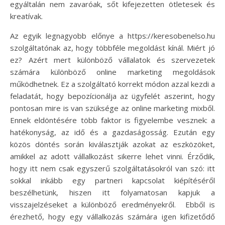
egyáltalán nem zavaróak, sőt kifejezetten ötletesek és
kreatívak.
Az egyik legnagyobb előnye a https://keresobenelso.hu
szolgáltatónak az, hogy többféle megoldást kínál. Miért jó
ez? Azért mert különböző vállalatok és szervezetek
számára különböző online marketing megoldások
működhetnek. Ez a szolgáltató korrekt módon azzal kezdi a
feladatát, hogy bepozícionálja az ügyfelét aszerint, hogy
pontosan mire is van szüksége az online marketing mixből.
Ennek eldöntésére több faktor is figyelembe vesznek: a
hatékonyság, az idő és a gazdaságosság. Ezután egy
közös döntés során kiválasztják azokat az eszközöket,
amikkel az adott vállalkozást sikerre lehet vinni. Érződik,
hogy itt nem csak egyszerű szolgáltatásokról van szó: itt
sokkal inkább egy partneri kapcsolat kiépítéséről
beszélhetünk, hiszen itt folyamatosan kapjuk a
visszajelzéseket a különböző eredményekről. Ebből is
érezhető, hogy egy vállalkozás számára igen kifizetődő