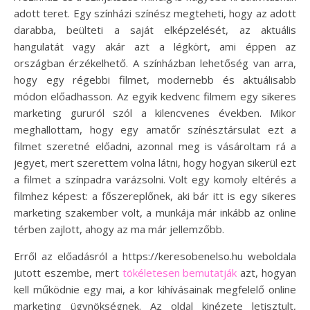
adott teret. Egy színházi színész megteheti, hogy az adott
darabba, beülteti a saját elképzelését, az aktuális
hangulatát vagy akár azt a légkört, ami éppen az
országban érzékelhető. A színházban lehetőség van arra,
hogy egy régebbi filmet, modernebb és aktuálisabb
módon előadhasson. Az egyik kedvenc filmem egy sikeres
marketing gururól szól a kilencvenes években. Mikor
meghallottam, hogy egy amatőr színésztársulat ezt a
filmet szeretné előadni, azonnal meg is vásároltam rá a
jegyet, mert szerettem volna látni, hogy hogyan sikerül ezt
a filmet a színpadra varázsolni. Volt egy komoly eltérés a
filmhez képest: a főszereplőnek, aki bár itt is egy sikeres
marketing szakember volt, a munkája már inkább az online
térben zajlott, ahogy az ma már jellemzőbb.
Erről az előadásról a https://keresobenelso.hu weboldala
jutott eszembe, mert
tökéletesen bemutatják
azt, hogyan
kell működnie egy mai, a kor kihívásainak megfelelő online
marketing ügynökségnek. Az oldal kinézete letisztult,