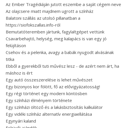
Az Ember Tragédiáján jutott eszembe a saját cégem neve
Az olajcsere miatt majdnem ugrott a színház
Balatoni szállás az utolsó pillanatban a
https://siofokszallas.info-ról
Bemutatóteremben jártunk, fagylaltgépet vettünk
Csavarbehajtó, helység, meg kalapács is van egy jó
felújításon
Csehov és a pelenka, avagy a babák nyugodt alvásának
titka
Ebből a gyerekből tuti művész lesz - de azért nem árt, ha
máshoz is ért
Egy autó összeszerelése is lehet művészet
Egy bizonyos kor fölött, fő az elővigyázatosság!
Egy régi történet egy modern köntösben
Egy színházi élményem története
Egy színházi öltöző és a lakásbiztosítás kalkulátor
Egy vidéki színház alternatív energiaellátása
Egynyári kaland
Esküvői ajándék