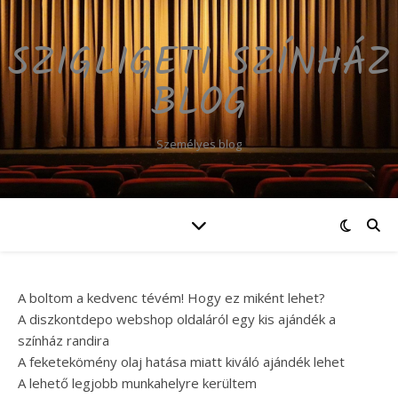
SZIGLIGETI SZÍNHÁZ
BLOG
Személyes blog
A boltom a kedvenc tévém! Hogy ez miként lehet?
A diszkontdepo webshop oldaláról egy kis ajándék a
színház randira
A feketekömény olaj hatása miatt kiváló ajándék lehet
A lehető legjobb munkahelyre kerültem