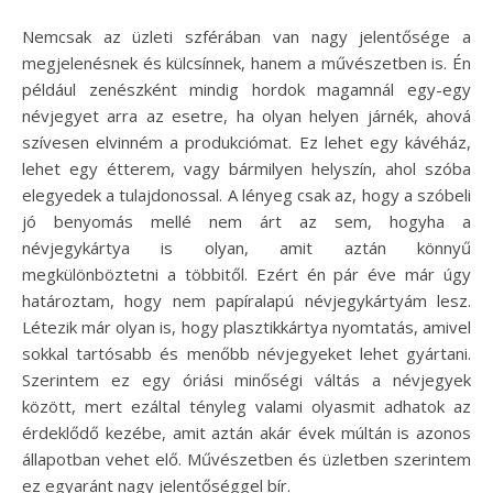
Nemcsak az üzleti szférában van nagy jelentősége a
megjelenésnek és külcsínnek, hanem a művészetben is. Én
például zenészként mindig hordok magamnál egy-egy
névjegyet arra az esetre, ha olyan helyen járnék, ahová
szívesen elvinném a produkciómat. Ez lehet egy kávéház,
lehet egy étterem, vagy bármilyen helyszín, ahol szóba
elegyedek a tulajdonossal. A lényeg csak az, hogy a szóbeli
jó benyomás mellé nem árt az sem, hogyha a
névjegykártya is olyan, amit aztán könnyű
megkülönböztetni a többitől. Ezért én pár éve már úgy
határoztam, hogy nem papíralapú névjegykártyám lesz.
Létezik már olyan is, hogy plasztikkártya nyomtatás, amivel
sokkal tartósabb és menőbb névjegyeket lehet gyártani.
Szerintem ez egy óriási minőségi váltás a névjegyek
között, mert ezáltal tényleg valami olyasmit adhatok az
érdeklődő kezébe, amit aztán akár évek múltán is azonos
állapotban vehet elő. Művészetben és üzletben szerintem
ez egyaránt nagy jelentőséggel bír.