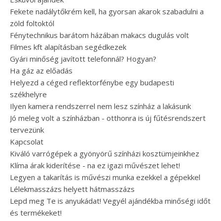
Fekete nadálytőkrém kell, ha gyorsan akarok szabadulni a
zöld foltoktól
Fénytechnikus barátom házában makacs dugulás volt
Filmes kft alapításban segédkezek
Gyári minőség javított telefonnál? Hogyan?
Ha gáz az előadás
Helyezd a céged reflektorfénybe egy budapesti
székhelyre
Ilyen kamera rendszerrel nem lesz színház a lakásunk
Jó meleg volt a színházban - otthonra is új fűtésrendszert
tervezünk
Kapcsolat
Kiváló varrógépek a gyönyörű színházi kosztümjeinkhez
Klíma árak kiderítése - na ez igazi művészet lehet!
Legyen a takarítás is művészi munka ezekkel a gépekkel
Lélekmasszázs helyett hátmasszázs
Lepd meg Te is anyukádat! Vegyél ajándékba minőségi időt
és termékeket!