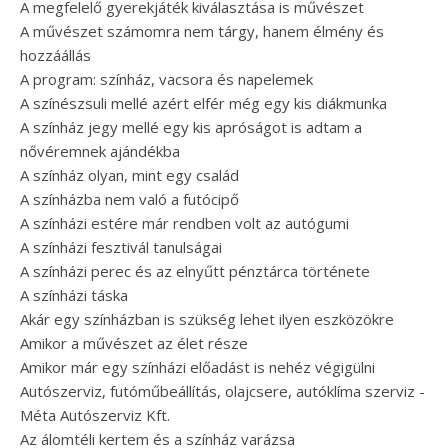
A megfelelő gyerekjáték kiválasztása is művészet
A művészet számomra nem tárgy, hanem élmény és
hozzáállás
A program: színház, vacsora és napelemek
A színészsuli mellé azért elfér még egy kis diákmunka
A színház jegy mellé egy kis apróságot is adtam a
nővéremnek ajándékba
A színház olyan, mint egy család
A színházba nem való a futócipő
A színházi estére már rendben volt az autógumi
A színházi fesztivál tanulságai
A színházi perec és az elnyűtt pénztárca története
A színházi táska
Akár egy színházban is szükség lehet ilyen eszközökre
Amikor a művészet az élet része
Amikor már egy színházi előadást is nehéz végigülni
Autószerviz, futóműbeállítás, olajcsere, autóklíma szerviz -
Méta Autószerviz Kft.
Az álomtéli kertem és a színház varázsa