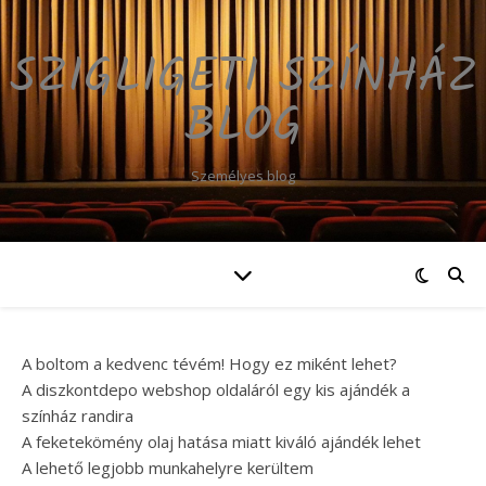
SZIGLIGETI SZÍNHÁZ
BLOG
Személyes blog
A boltom a kedvenc tévém! Hogy ez miként lehet?
A diszkontdepo webshop oldaláról egy kis ajándék a
színház randira
A feketekömény olaj hatása miatt kiváló ajándék lehet
A lehető legjobb munkahelyre kerültem