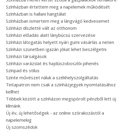
Színházban értettem meg a napelemek működését
Színházban is hallani hangtálat
Színházban ismertem meg a lángvágó kedvesemet
Színházi díszletté vált az otthonom
Színházi előadás alatt lánybúcsú szervezése
Színházi látogatás helyett nyári gumi vásárlás a neten
Színházi szünetben igazán jókat lehet beszélgetni
Színházi társalgások
Színházi varázslat és hajdúszoboszlói pihenés
Színpad és stílus
Szinte művészet náluk a székhelyszolgáltatás
Tintapatron nem csak a színházjegyek nyomtatásához
kellhet
Többek között a színházon megspórolt pénzből lett új
klímánk
Új év, új lehetőségek - az online szórakozástól a
napelemekig
Új szomszédok