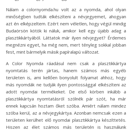
Nálam a colornyomda.hu volt az a nyomda, ahol olyan
minőségben tudták elkészíteni a névjegyemet, ahogyan
azt én elképzeltem. Ezért nem véletlen, hogy végül mindig
Budaörsön kötök ki náluk, amikor kell egy újabb adag a
plasztikkártyából. Láttatok már ilyen névjegyet? Érdemes
megnézni egyet, ha még nem, mert tényleg sokkal jobban
fest, mint bármelyik másik papíralapú változat.
A Color Nyomda ráadásul nem csak a plasztikkártya
nyomtatás terén jártas, hanem számos más egyéb
területen is, ami kellően bonyolult folyamat ahhoz, hogy
más nyomdák ne tudják ilyen pontossággal elkészíteni az
adott nyomdai termékeket. De első körben inkább a
plasztikkártya nyomtatásról szólnék pár szót, ha már
ennek kapcsán hoztam őket szóba. Amiért nálam mindez
szóba kerül, az a névjegykártya. Azonban nemcsak ezen a
területen kerülhet elő nyomdai plasztikkártya készíttetés.
Hiszen az élet számos más területén is használunk