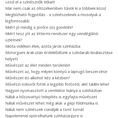
Lesd el a színésznők titkait!
Már nem csak az öltözékemben tűnök ki a többiek közül
Megbízható fogpótlás - a színészeknek a mosolyuk a
legfontosabb
Miért jó mindig a jövőre (is) gondolni?
Miért tesz jót az éttermi rendszer egy vendéglátói
üzletnek?
Mióta vidéken élek, azóta járok színházba
Motorgumi árak után érdeklődtünk a színdarab kiválasztása
helyett
Művészet az élet minden területén!
Művészet az, hogy milyen könnyű a laprugó beszerzése
Művészet és alkohol: kéz a kézben?
Művészi esküvői fotók a legjobb fotóstól, akit találni lehet
Nagyon nyomasztott a ventilátor hiánya a színházban
Náluk a hőszivattyú telepítés is egyfajta művészet
Náluk művészet lehet még akár a gépi földmunka is
Náluk nem színészek csinálják a tsmt tornát
Napelemmel spórolhatunk színházjegyre is