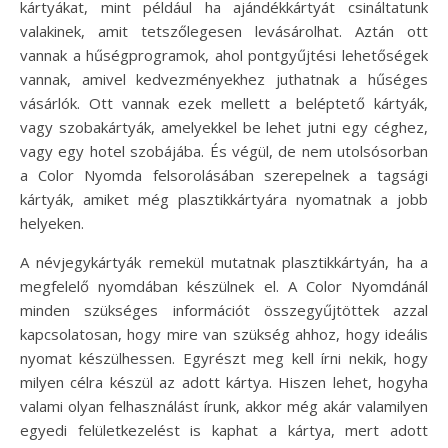
kártyákat, mint például ha ajándékkártyát csináltatunk
valakinek, amit tetszőlegesen levásárolhat. Aztán ott
vannak a hűségprogramok, ahol pontgyűjtési lehetőségek
vannak, amivel kedvezményekhez juthatnak a hűséges
vásárlók. Ott vannak ezek mellett a beléptető kártyák,
vagy szobakártyák, amelyekkel be lehet jutni egy céghez,
vagy egy hotel szobájába. És végül, de nem utolsósorban
a Color Nyomda felsorolásában szerepelnek a tagsági
kártyák, amiket még plasztikkártyára nyomatnak a jobb
helyeken.
A névjegykártyák remekül mutatnak plasztikkártyán, ha a
megfelelő nyomdában készülnek el. A Color Nyomdánál
minden szükséges információt összegyűjtöttek azzal
kapcsolatosan, hogy mire van szükség ahhoz, hogy ideális
nyomat készülhessen. Egyrészt meg kell írni nekik, hogy
milyen célra készül az adott kártya. Hiszen lehet, hogyha
valami olyan felhasználást írunk, akkor még akár valamilyen
egyedi felületkezelést is kaphat a kártya, mert adott