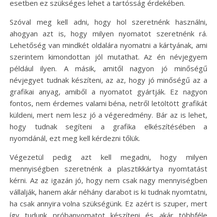
esetben ez szükséges lehet a tartósság érdekében.
Szóval meg kell adni, hogy hol szeretnénk használni,
ahogyan azt is, hogy milyen nyomatot szeretnénk rá.
Lehetőség van mindkét oldalára nyomatni a kártyának, ami
szerintem kimondottan jól mutathat. Az én névjegyem
például ilyen. A másik, amitől nagyon jó minőségű
névjegyet tudnak készíteni, az az, hogy jó minőségű az a
grafikai anyag, amiből a nyomatot gyártják. Ez nagyon
fontos, nem érdemes valami béna, netről letöltött grafikát
küldeni, mert nem lesz jó a végeredmény. Bár az is lehet,
hogy tudnak segíteni a grafika elkészítésében a
nyomdánál, ezt meg kell kérdezni tőlük.
Végezetül pedig azt kell megadni, hogy milyen
mennyiségben szeretnénk a plasztikkártya nyomtatást
kérni. Az az igazán jó, hogy nem csak nagy mennyiségben
vállalják, hanem akár néhány darabot is ki tudnak nyomtatni,
ha csak annyira volna szükségünk. Ez azért is szuper, mert
így tudunk próbanyomatot készíteni és akár többféle