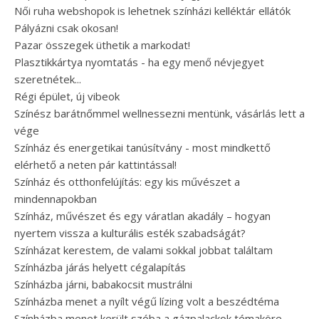
Női ruha webshopok is lehetnek színházi kelléktár ellátók
Pályázni csak okosan!
Pazar összegek üthetik a markodat!
Plasztikkártya nyomtatás - ha egy menő névjegyet
szeretnétek...
Régi épület, új vibeok
Színész barátnőmmel wellnessezni mentünk, vásárlás lett a
vége
Színház és energetikai tanúsítvány - most mindkettő
elérhető a neten pár kattintással!
Színház és otthonfelújítás: egy kis művészet a
mindennapokban
Színház, művészet és egy váratlan akadály – hogyan
nyertem vissza a kulturális esték szabadságát?
Színházat kerestem, de valami sokkal jobbat találtam
Színházba járás helyett cégalapítás
Színházba járni, babakocsit mustrálni
Színházba menet a nyílt végű lízing volt a beszédtéma
Színházba menet került szóba a gázpalackok témaköre