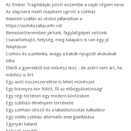
Az Ember Tragédiáján jutott eszembe a saját cégem neve
Az olajcsere miatt majdnem ugrott a színház
Balatoni szállás az utolsó pillanatban a
https://siofokszallas.info-ról
Bemutatóteremben jártunk, fagylaltgépet vettünk
Csavarbehajtó, helység, meg kalapács is van egy jó
felújításon
Csehov és a pelenka, avagy a babák nyugodt alvásának
titka
Ebből a gyerekből tuti művész lesz - de azért nem árt, ha
máshoz is ért
Egy autó összeszerelése is lehet művészet
Egy bizonyos kor fölött, fő az elővigyázatosság!
Egy régi történet egy modern köntösben
Egy színházi élményem története
Egy színházi öltöző és a lakásbiztosítás kalkulátor
Egy vidéki színház alternatív energiaellátása
Egynyári kaland
Esküvői ajándék