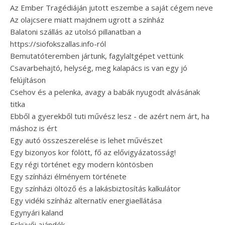
Az Ember Tragédiáján jutott eszembe a saját cégem neve
Az olajcsere miatt majdnem ugrott a színház
Balatoni szállás az utolsó pillanatban a
https://siofokszallas.info-ról
Bemutatóteremben jártunk, fagylaltgépet vettünk
Csavarbehajtó, helység, meg kalapács is van egy jó
felújításon
Csehov és a pelenka, avagy a babák nyugodt alvásának
titka
Ebből a gyerekből tuti művész lesz - de azért nem árt, ha
máshoz is ért
Egy autó összeszerelése is lehet művészet
Egy bizonyos kor fölött, fő az elővigyázatosság!
Egy régi történet egy modern köntösben
Egy színházi élményem története
Egy színházi öltöző és a lakásbiztosítás kalkulátor
Egy vidéki színház alternatív energiaellátása
Egynyári kaland
Esküvői ajándék