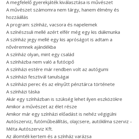
A megfelelő gyerekjáték kiválasztása is művészet
A művészet számomra nem tárgy, hanem élmény és
hozzáállás
A program: színház, vacsora és napelemek
A színészsuli mellé azért elfér még egy kis diákmunka
A színház jegy mellé egy kis apróságot is adtam a
nővéremnek ajándékba
A színház olyan, mint egy család
A színházba nem való a futócipő
A színházi estére már rendben volt az autógumi
A színházi fesztivál tanulságai
A színházi perec és az elnyűtt pénztárca története
A színházi táska
Akár egy színházban is szükség lehet ilyen eszközökre
Amikor a művészet az élet része
Amikor már egy színházi előadást is nehéz végigülni
Autószerviz, futóműbeállítás, olajcsere, autóklíma szerviz -
Méta Autószerviz Kft.
Az álomtéli kertem és a színház varázsa