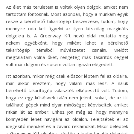
Az élet más területein is voltak olyan dolgok, amiket nem
tartottam fontosnak. Most azonban, hogy a munkám egyik
része a bérelhető takarítógép beszerzése, tudom, hogy
mennyire oda kell figyelni az ilyen látszólag marginális
dolgokra is. A Greenway Kft nevű oldal mutatta meg
nekem egyébként, hogy miként lehet a bérelhető
takarítógép témából művészetet csinálni. Mielőtt
megtaláltam volna őket, rengeteg más takarítós céggel
volt már dolgom és sosem voltam igazán elégedett.
Itt azonban, mikor még csak először léptem fel az oldalra,
már akkor éreztem, hogy valami más lesz. A náluk
bérelhető takarítógép választék elképesztő volt. Tudom,
hogy ez egy külsősnek talán nem jelent, sokat, de az itt
található gépek mind olyan minőséget képviseltek, amiket
ritkán lát az ember. Ehhez jön még az, hogy mennyire
könnyedén lehet navigálni az oldalon. Felejtsétek el az
idegesítő menüket és a zavaró reklámokat. Mikor beléptek
a Greenway Kft oldalára, rögtön a legfontosabb dolgokat