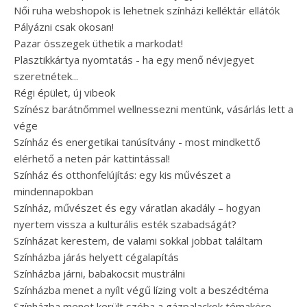
Női ruha webshopok is lehetnek színházi kelléktár ellátók
Pályázni csak okosan!
Pazar összegek üthetik a markodat!
Plasztikkártya nyomtatás - ha egy menő névjegyet
szeretnétek...
Régi épület, új vibeok
Színész barátnőmmel wellnessezni mentünk, vásárlás lett a
vége
Színház és energetikai tanúsítvány - most mindkettő
elérhető a neten pár kattintással!
Színház és otthonfelújítás: egy kis művészet a
mindennapokban
Színház, művészet és egy váratlan akadály – hogyan
nyertem vissza a kulturális esték szabadságát?
Színházat kerestem, de valami sokkal jobbat találtam
Színházba járás helyett cégalapítás
Színházba járni, babakocsit mustrálni
Színházba menet a nyílt végű lízing volt a beszédtéma
Színházba menet került szóba a gázpalackok témaköre