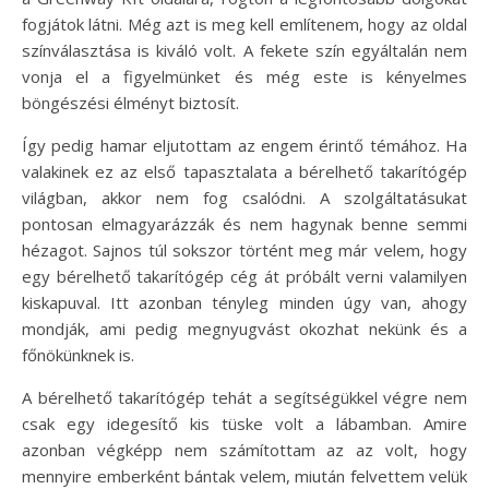
fogjátok látni. Még azt is meg kell említenem, hogy az oldal
színválasztása is kiváló volt. A fekete szín egyáltalán nem
vonja el a figyelmünket és még este is kényelmes
böngészési élményt biztosít.
Így pedig hamar eljutottam az engem érintő témához. Ha
valakinek ez az első tapasztalata a bérelhető takarítógép
világban, akkor nem fog csalódni. A szolgáltatásukat
pontosan elmagyarázzák és nem hagynak benne semmi
hézagot. Sajnos túl sokszor történt meg már velem, hogy
egy bérelhető takarítógép cég át próbált verni valamilyen
kiskapuval. Itt azonban tényleg minden úgy van, ahogy
mondják, ami pedig megnyugvást okozhat nekünk és a
főnökünknek is.
A bérelhető takarítógép tehát a segítségükkel végre nem
csak egy idegesítő kis tüske volt a lábamban. Amire
azonban végképp nem számítottam az az volt, hogy
mennyire emberként bántak velem, miután felvettem velük