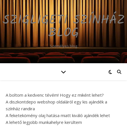
SZIGLIGETI SZÍNHÁZ
BLOG
Személyes blog
A boltom a kedvenc tévém! Hogy ez miként lehet?
A diszkontdepo webshop oldaláról egy kis ajándék a
színház randira
A feketekömény olaj hatása miatt kiváló ajándék lehet
A lehető legjobb munkahelyre kerültem