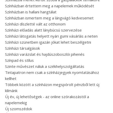
Színházban értettem meg a napelemek működését
Színházban is hallani hangtálat
Színházban ismertem meg a lángvágó kedvesemet
Színházi díszletté vált az otthonom
Színházi előadás alatt lánybúcsú szervezése
Színházi látogatás helyett nyári gumi vásárlás a neten
Színházi szünetben igazán jókat lehet beszélgetni
Színházi társalgások
Színházi varázslat és hajdúszoboszlói pihenés
Színpad és stílus
Szinte művészet náluk a székhelyszolgáltatás
Tintapatron nem csak a színházjegyek nyomtatásához
kellhet
Többek között a színházon megspórolt pénzből lett új
klímánk
Új év, új lehetőségek - az online szórakozástól a
napelemekig
Új szomszédok