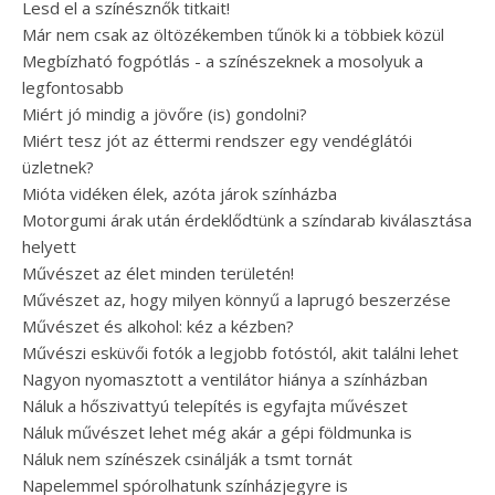
Lesd el a színésznők titkait!
Már nem csak az öltözékemben tűnök ki a többiek közül
Megbízható fogpótlás - a színészeknek a mosolyuk a
legfontosabb
Miért jó mindig a jövőre (is) gondolni?
Miért tesz jót az éttermi rendszer egy vendéglátói
üzletnek?
Mióta vidéken élek, azóta járok színházba
Motorgumi árak után érdeklődtünk a színdarab kiválasztása
helyett
Művészet az élet minden területén!
Művészet az, hogy milyen könnyű a laprugó beszerzése
Művészet és alkohol: kéz a kézben?
Művészi esküvői fotók a legjobb fotóstól, akit találni lehet
Nagyon nyomasztott a ventilátor hiánya a színházban
Náluk a hőszivattyú telepítés is egyfajta művészet
Náluk művészet lehet még akár a gépi földmunka is
Náluk nem színészek csinálják a tsmt tornát
Napelemmel spórolhatunk színházjegyre is