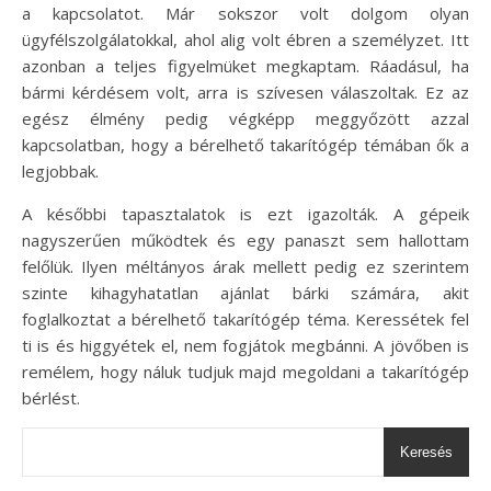
a kapcsolatot. Már sokszor volt dolgom olyan
ügyfélszolgálatokkal, ahol alig volt ébren a személyzet. Itt
azonban a teljes figyelmüket megkaptam. Ráadásul, ha
bármi kérdésem volt, arra is szívesen válaszoltak. Ez az
egész élmény pedig végképp meggyőzött azzal
kapcsolatban, hogy a bérelhető takarítógép témában ők a
legjobbak.
A későbbi tapasztalatok is ezt igazolták. A gépeik
nagyszerűen működtek és egy panaszt sem hallottam
felőlük. Ilyen méltányos árak mellett pedig ez szerintem
szinte kihagyhatatlan ajánlat bárki számára, akit
foglalkoztat a bérelhető takarítógép téma. Keressétek fel
ti is és higgyétek el, nem fogjátok megbánni. A jövőben is
remélem, hogy náluk tudjuk majd megoldani a takarítógép
bérlést.
Keresés