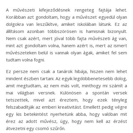
A művészeti kifejeződésnek rengeteg fajtája lehet.
Korábban azt gondoltam, hogy a művészet egyedül olyan
dolgokra van leszűkítve, amiket iskolában látunk. Ez az
állításom azonban többszörösen is hamisnak bizonyult.
Nem csak azért, mert jóval több fajta művészeti ág van,
mint azt gondoltam volna, hanem azért is, mert az ismert
művészeteken belül is vannak olyan ágak, amiket fel sem
tudtam volna fogni.
Ez persze nem csak a tanárok hibája, hiszen nem lehet
mindent észben tartani. Az egyik legdöbbenetesebb dolog,
amit megtudtam, az nem más volt, minthogy mi számít a
mai világban versnek. Különösen a spontán versek
tetszettek, mivel azt éreztem, hogy ezek tényleg
felszabadítják az emberi kreativitást. Emellett pedig végre
egy kis betekintést nyerhetünk abba, hogy valóban mit
érez az adott művész, úgy, hogy nem kell az érzést
átvezetni egy csomó szűrőn.