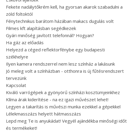
Fekete nadálytőkrém kell, ha gyorsan akarok szabadulni a
zöld foltoktól
Fénytechnikus barátom házában makacs dugulás volt
Filmes kft alapításban segédkezek
Gyári minőség javított telefonnál? Hogyan?
Ha gáz az előadás
Helyezd a céged reflektorfénybe egy budapesti
székhelyre
Ilyen kamera rendszerrel nem lesz színház a lakásunk
Jó meleg volt a színházban - otthonra is új fűtésrendszert
tervezünk
Kapcsolat
Kiváló varrógépek a gyönyörű színházi kosztümjeinkhez
Klíma árak kiderítése - na ez igazi művészet lehet!
Legyen a takarítás is művészi munka ezekkel a gépekkel
Lélekmasszázs helyett hátmasszázs
Lepd meg Te is anyukádat! Vegyél ajándékba minőségi időt
és termékeket!