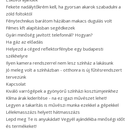
Fekete nadálytőkrém kell, ha gyorsan akarok szabadulni a
zöld foltoktól
Fénytechnikus barátom házában makacs dugulás volt
Filmes kft alapításban segédkezek
Gyári minőség javított telefonnál? Hogyan?
Ha gáz az előadás
Helyezd a céged reflektorfénybe egy budapesti
székhelyre
Ilyen kamera rendszerrel nem lesz színház a lakásunk
Jó meleg volt a színházban - otthonra is új fűtésrendszert
tervezünk
Kapcsolat
Kiváló varrógépek a gyönyörű színházi kosztümjeinkhez
Klíma árak kiderítése - na ez igazi művészet lehet!
Legyen a takarítás is művészi munka ezekkel a gépekkel
Lélekmasszázs helyett hátmasszázs
Lepd meg Te is anyukádat! Vegyél ajándékba minőségi időt
és termékeket!