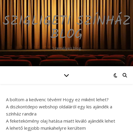
SZIGLIGETI SZÍNHÁZ
BLOG
Személyes blog
A boltom a kedvenc tévém! Hogy ez miként lehet?
A diszkontdepo webshop oldaláról egy kis ajándék a
színház randira
A feketekömény olaj hatása miatt kiváló ajándék lehet
A lehető legjobb munkahelyre kerültem