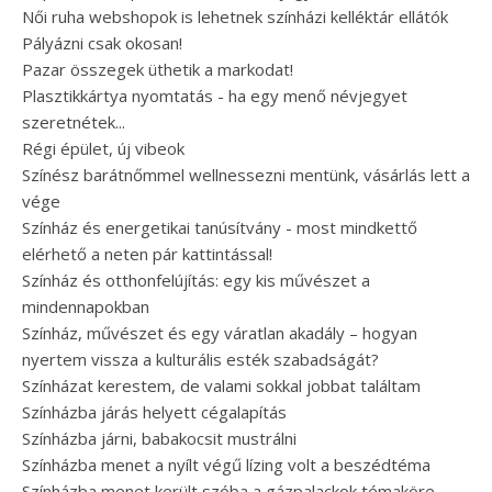
Női ruha webshopok is lehetnek színházi kelléktár ellátók
Pályázni csak okosan!
Pazar összegek üthetik a markodat!
Plasztikkártya nyomtatás - ha egy menő névjegyet
szeretnétek...
Régi épület, új vibeok
Színész barátnőmmel wellnessezni mentünk, vásárlás lett a
vége
Színház és energetikai tanúsítvány - most mindkettő
elérhető a neten pár kattintással!
Színház és otthonfelújítás: egy kis művészet a
mindennapokban
Színház, művészet és egy váratlan akadály – hogyan
nyertem vissza a kulturális esték szabadságát?
Színházat kerestem, de valami sokkal jobbat találtam
Színházba járás helyett cégalapítás
Színházba járni, babakocsit mustrálni
Színházba menet a nyílt végű lízing volt a beszédtéma
Színházba menet került szóba a gázpalackok témaköre