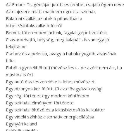
Az Ember Tragédiáján jutott eszembe a saját cégem neve
Az olajcsere miatt majdnem ugrott a színház
Balatoni szállás az utolsó pillanatban a
https://siofokszallas.info-ról
Bemutatóteremben jártunk, fagylaltgépet vettünk
Csavarbehajtó, helység, meg kalapács is van egy jó
felújításon
Csehov és a pelenka, avagy a babák nyugodt alvásának
titka
Ebből a gyerekből tuti művész lesz - de azért nem árt, ha
máshoz is ért
Egy autó összeszerelése is lehet művészet
Egy bizonyos kor fölött, fő az elővigyázatosság!
Egy régi történet egy modern köntösben
Egy színházi élményem története
Egy színházi öltöző és a lakásbiztosítás kalkulátor
Egy vidéki színház alternatív energiaellátása
Egynyári kaland
Esküvői ajándék