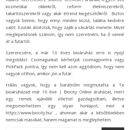
kozmetikai cikkekről, reform élelmiszerekről,
takarítószerekről vagy akár étrend kiegészítőkről. Biztos
vagyok benne, hogy ennyi minden közül, találna kedvére
valót. Ezután átnéztük, hogy zajlik a vásárlás menete. Mivel
meglepetésnek szánom, így nem szeretném, ha ő venné
át a futártól.
Szerencsére, a már 10 éves bioáruház erre is nyújt
megoldást. Csomagunkat kérhetjük csomagpontra vagy
PickPack pontra, így nem kell azon aggódnom, hogy nem
vagyok otthon, amikor jön a futár.
Hálás vagyok, hogy a barátnőm megmutatta a Te
bioáruházad már 10 éve | Biocity Online áruházat, mert
egy remek ajándék ötlettel gazdagodtam, illetve
megismerhettem egy olyan honlapot, mint a
https://www.biocity.hu/ , ahonnan akár a későbbiekben
nemcsak másokat, hanem magamat is meglephetem.