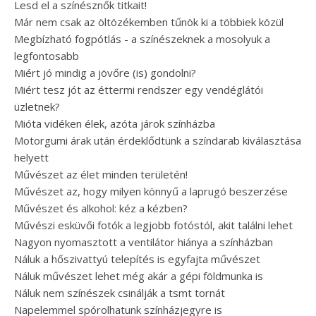
Lesd el a színésznők titkait!
Már nem csak az öltözékemben tűnök ki a többiek közül
Megbízható fogpótlás - a színészeknek a mosolyuk a
legfontosabb
Miért jó mindig a jövőre (is) gondolni?
Miért tesz jót az éttermi rendszer egy vendéglátói
üzletnek?
Mióta vidéken élek, azóta járok színházba
Motorgumi árak után érdeklődtünk a színdarab kiválasztása
helyett
Művészet az élet minden területén!
Művészet az, hogy milyen könnyű a laprugó beszerzése
Művészet és alkohol: kéz a kézben?
Művészi esküvői fotók a legjobb fotóstól, akit találni lehet
Nagyon nyomasztott a ventilátor hiánya a színházban
Náluk a hőszivattyú telepítés is egyfajta művészet
Náluk művészet lehet még akár a gépi földmunka is
Náluk nem színészek csinálják a tsmt tornát
Napelemmel spórolhatunk színházjegyre is