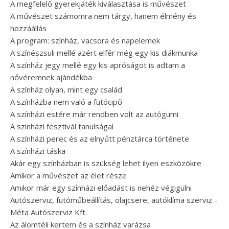
A megfelelő gyerekjáték kiválasztása is művészet
A művészet számomra nem tárgy, hanem élmény és
hozzáállás
A program: színház, vacsora és napelemek
A színészsuli mellé azért elfér még egy kis diákmunka
A színház jegy mellé egy kis apróságot is adtam a
nővéremnek ajándékba
A színház olyan, mint egy család
A színházba nem való a futócipő
A színházi estére már rendben volt az autógumi
A színházi fesztivál tanulságai
A színházi perec és az elnyűtt pénztárca története
A színházi táska
Akár egy színházban is szükség lehet ilyen eszközökre
Amikor a művészet az élet része
Amikor már egy színházi előadást is nehéz végigülni
Autószerviz, futóműbeállítás, olajcsere, autóklíma szerviz -
Méta Autószerviz Kft.
Az álomtéli kertem és a színház varázsa