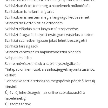
Színházban értettem meg a napelemek működését
Színházban is hallani hangtálat
Színházban ismertem meg a lángvágó kedvesemet
Színházi díszletté vált az otthonom
Színházi előadás alatt lánybúcsú szervezése
Színházi látogatás helyett nyári gumi vásárlás a neten
Színházi szünetben igazán jókat lehet beszélgetni
Színházi társalgások
Színházi varázslat és hajdúszoboszlói pihenés
Színpad és stílus
Szinte művészet náluk a székhelyszolgáltatás
Tintapatron nem csak a színházjegyek nyomtatásához
kellhet
Többek között a színházon megspórolt pénzből lett új
klímánk
Új év, új lehetőségek - az online szórakozástól a
napelemekig
Új szomszédok