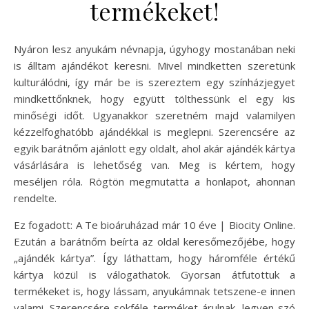
termékeket!
Nyáron lesz anyukám névnapja, úgyhogy mostanában neki
is álltam ajándékot keresni. Mivel mindketten szeretünk
kulturálódni, így már be is szereztem egy színházjegyet
mindkettőnknek, hogy együtt tölthessünk el egy kis
minőségi időt. Ugyanakkor szeretném majd valamilyen
kézzelfoghatóbb ajándékkal is meglepni. Szerencsére az
egyik barátnőm ajánlott egy oldalt, ahol akár ajándék kártya
vásárlására is lehetőség van. Meg is kértem, hogy
meséljen róla. Rögtön megmutatta a honlapot, ahonnan
rendelte.
Ez fogadott: A Te bioáruházad már 10 éve | Biocity Online.
Ezután a barátnőm beírta az oldal keresőmezőjébe, hogy
„ajándék kártya”. Így láthattam, hogy háromféle értékű
kártya közül is válogathatok. Gyorsan átfutottuk a
termékeket is, hogy lássam, anyukámnak tetszene-e innen
valami. Szerencsére sokféle terméket árulnak, legyen szó