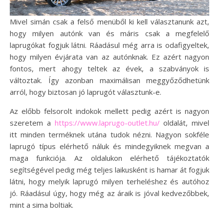
Mivel simán csak a felső menüből ki kell választanunk azt,
hogy milyen autónk van és máris csak a megfelelő
laprugókat fogjuk látni. Ráadásul még arra is odafigyeltek,
hogy milyen évjárata van az autónknak. Ez azért nagyon
fontos, mert ahogy teltek az évek, a szabványok is
változtak. Így azonban maximálisan meggyőződhetünk
arról, hogy biztosan jó laprugót választunk-e.
Az előbb felsorolt indokok mellett pedig azért is nagyon
szeretem a
https://www.laprugo-outlet.hu/
oldalát, mivel
itt minden terméknek utána tudok nézni. Nagyon sokféle
laprugó típus elérhető náluk és mindegyiknek megvan a
maga funkciója. Az oldalukon elérhető tájékoztatók
segítségével pedig még teljes laikusként is hamar át fogjuk
látni, hogy melyik laprugó milyen terheléshez és autóhoz
jó. Ráadásul úgy, hogy még az áraik is jóval kedvezőbbek,
mint a sima boltiak.