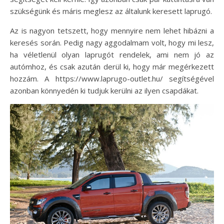
szükségünk és máris meglesz az általunk keresett laprugó.
Az is nagyon tetszett, hogy mennyire nem lehet hibázni a
keresés során. Pedig nagy aggodalmam volt, hogy mi lesz,
ha véletlenül olyan laprugót rendelek, ami nem jó az
autómhoz, és csak azután derül ki, hogy már megérkezett
hozzám. A https://www.laprugo-outlet.hu/ segítségével
azonban könnyedén ki tudjuk kerülni az ilyen csapdákat.