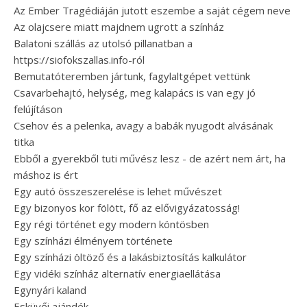
Az Ember Tragédiáján jutott eszembe a saját cégem neve
Az olajcsere miatt majdnem ugrott a színház
Balatoni szállás az utolsó pillanatban a
https://siofokszallas.info-ról
Bemutatóteremben jártunk, fagylaltgépet vettünk
Csavarbehajtó, helység, meg kalapács is van egy jó
felújításon
Csehov és a pelenka, avagy a babák nyugodt alvásának
titka
Ebből a gyerekből tuti művész lesz - de azért nem árt, ha
máshoz is ért
Egy autó összeszerelése is lehet művészet
Egy bizonyos kor fölött, fő az elővigyázatosság!
Egy régi történet egy modern köntösben
Egy színházi élményem története
Egy színházi öltöző és a lakásbiztosítás kalkulátor
Egy vidéki színház alternatív energiaellátása
Egynyári kaland
Esküvői ajándék