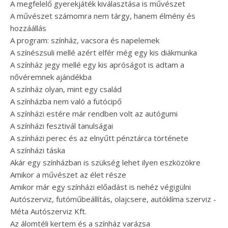
A megfelelő gyerekjáték kiválasztása is művészet
A művészet számomra nem tárgy, hanem élmény és
hozzáállás
A program: színház, vacsora és napelemek
A színészsuli mellé azért elfér még egy kis diákmunka
A színház jegy mellé egy kis apróságot is adtam a
nővéremnek ajándékba
A színház olyan, mint egy család
A színházba nem való a futócipő
A színházi estére már rendben volt az autógumi
A színházi fesztivál tanulságai
A színházi perec és az elnyűtt pénztárca története
A színházi táska
Akár egy színházban is szükség lehet ilyen eszközökre
Amikor a művészet az élet része
Amikor már egy színházi előadást is nehéz végigülni
Autószerviz, futóműbeállítás, olajcsere, autóklíma szerviz -
Méta Autószerviz Kft.
Az álomtéli kertem és a színház varázsa