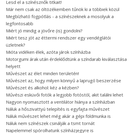
Lesd el a színésznők titkait!
Már nem csak az öltözékemben tűnök ki a többiek közül
Megbízható fogpótlás - a színészeknek a mosolyuk a
legfontosabb
Miért jó mindig a jövőre (is) gondolni?
Miért tesz jót az éttermi rendszer egy vendéglátói
üzletnek?
Mióta vidéken élek, azóta járok színházba
Motorgumi árak után érdeklődtünk a színdarab kiválasztása
helyett
Művészet az élet minden területén!
Művészet az, hogy milyen könnyű a laprugó beszerzése
Művészet és alkohol: kéz a kézben?
Művészi esküvői fotók a legjobb fotóstól, akit találni lehet
Nagyon nyomasztott a ventilátor hiánya a színházban
Náluk a hőszivattyú telepítés is egyfajta művészet
Náluk művészet lehet még akár a gépi földmunka is
Náluk nem színészek csinálják a tsmt tornát
Napelemmel spórolhatunk színházjegyre is