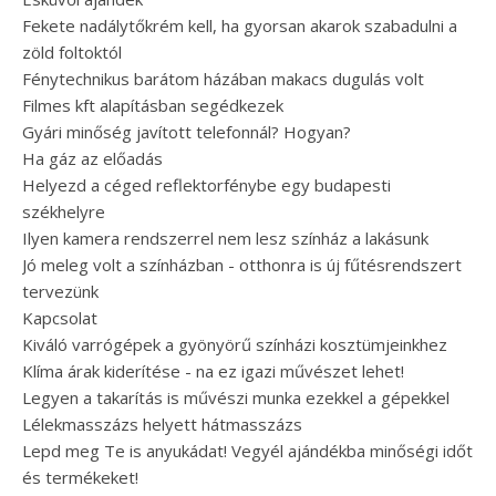
Fekete nadálytőkrém kell, ha gyorsan akarok szabadulni a
zöld foltoktól
Fénytechnikus barátom házában makacs dugulás volt
Filmes kft alapításban segédkezek
Gyári minőség javított telefonnál? Hogyan?
Ha gáz az előadás
Helyezd a céged reflektorfénybe egy budapesti
székhelyre
Ilyen kamera rendszerrel nem lesz színház a lakásunk
Jó meleg volt a színházban - otthonra is új fűtésrendszert
tervezünk
Kapcsolat
Kiváló varrógépek a gyönyörű színházi kosztümjeinkhez
Klíma árak kiderítése - na ez igazi művészet lehet!
Legyen a takarítás is művészi munka ezekkel a gépekkel
Lélekmasszázs helyett hátmasszázs
Lepd meg Te is anyukádat! Vegyél ajándékba minőségi időt
és termékeket!