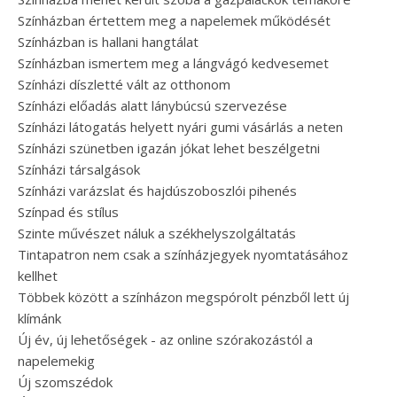
Színházban értettem meg a napelemek működését
Színházban is hallani hangtálat
Színházban ismertem meg a lángvágó kedvesemet
Színházi díszletté vált az otthonom
Színházi előadás alatt lánybúcsú szervezése
Színházi látogatás helyett nyári gumi vásárlás a neten
Színházi szünetben igazán jókat lehet beszélgetni
Színházi társalgások
Színházi varázslat és hajdúszoboszlói pihenés
Színpad és stílus
Szinte művészet náluk a székhelyszolgáltatás
Tintapatron nem csak a színházjegyek nyomtatásához
kellhet
Többek között a színházon megspórolt pénzből lett új
klímánk
Új év, új lehetőségek - az online szórakozástól a
napelemekig
Új szomszédok