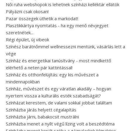
Női ruha webshopok is lehetnek színházi kelléktár ellátók
Pályázni csak okosan!
Pazar összegek üthetik a markodat!
Plasztikkártya nyomtatás - ha egy menő névjegyet
szeretnétek...
Régi épület, új vibeok
Színész barátnőmmel wellnessezni mentünk, vásárlás lett a
vége
Színház és energetikai tanúsítvány - most mindkettő
elérhető a neten pár kattintással!
Színház és otthonfelújítás: egy kis művészet a
mindennapokban
Színház, művészet és egy váratlan akadály – hogyan
nyertem vissza a kulturális esték szabadságát?
Színházat kerestem, de valami sokkal jobbat találtam
Színházba járás helyett cégalapítás
Színházba járni, babakocsit mustrálni
Színházba menet a nyílt végű lízing volt a beszédtéma
Színházba menet került szóba a gázpalackok témaköre