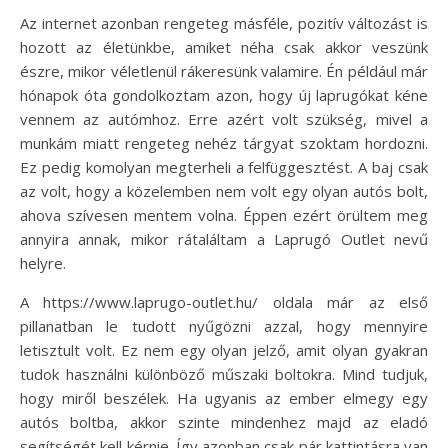
Az internet azonban rengeteg másféle, pozitív változást is
hozott az életünkbe, amiket néha csak akkor veszünk
észre, mikor véletlenül rákeresünk valamire. Én például már
hónapok óta gondolkoztam azon, hogy új laprugókat kéne
vennem az autómhoz. Erre azért volt szükség, mivel a
munkám miatt rengeteg nehéz tárgyat szoktam hordozni.
Ez pedig komolyan megterheli a felfüggesztést. A baj csak
az volt, hogy a közelemben nem volt egy olyan autós bolt,
ahova szívesen mentem volna. Éppen ezért örültem meg
annyira annak, mikor rátaláltam a Laprugó Outlet nevű
helyre.
A https://www.laprugo-outlet.hu/ oldala már az első
pillanatban le tudott nyűgözni azzal, hogy mennyire
letisztult volt. Ez nem egy olyan jelző, amit olyan gyakran
tudok használni különböző műszaki boltokra. Mind tudjuk,
hogy miről beszélek. Ha ugyanis az ember elmegy egy
autós boltba, akkor szinte mindenhez majd az eladó
segítségét kell kérnie. Így azonban csak pár kattintásra van