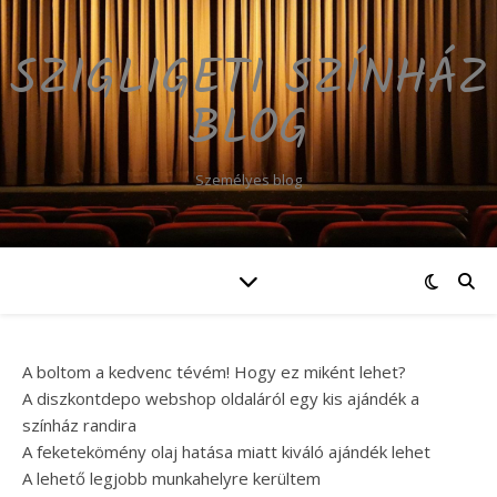
SZIGLIGETI SZÍNHÁZ
BLOG
Személyes blog
A boltom a kedvenc tévém! Hogy ez miként lehet?
A diszkontdepo webshop oldaláról egy kis ajándék a
színház randira
A feketekömény olaj hatása miatt kiváló ajándék lehet
A lehető legjobb munkahelyre kerültem