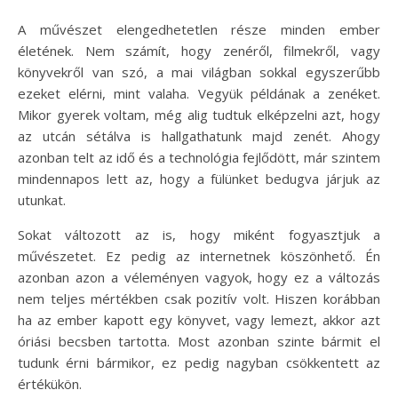
A művészet elengedhetetlen része minden ember
életének. Nem számít, hogy zenéről, filmekről, vagy
könyvekről van szó, a mai világban sokkal egyszerűbb
ezeket elérni, mint valaha. Vegyük példának a zenéket.
Mikor gyerek voltam, még alig tudtuk elképzelni azt, hogy
az utcán sétálva is hallgathatunk majd zenét. Ahogy
azonban telt az idő és a technológia fejlődött, már szintem
mindennapos lett az, hogy a fülünket bedugva járjuk az
utunkat.
Sokat változott az is, hogy miként fogyasztjuk a
művészetet. Ez pedig az internetnek köszönhető. Én
azonban azon a véleményen vagyok, hogy ez a változás
nem teljes mértékben csak pozitív volt. Hiszen korábban
ha az ember kapott egy könyvet, vagy lemezt, akkor azt
óriási becsben tartotta. Most azonban szinte bármit el
tudunk érni bármikor, ez pedig nagyban csökkentett az
értékükön.