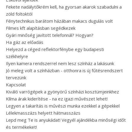
Fekete nadálytőkrém kell, ha gyorsan akarok szabadulni a
zöld foltoktól
Fénytechnikus barátom házában makacs dugulás volt
Filmes kft alapításban segédkezek
Gyári minőség javított telefonnál? Hogyan?
Ha gáz az előadás
Helyezd a céged reflektorfénybe egy budapesti
székhelyre
Ilyen kamera rendszerrel nem lesz színház a lakásunk
Jó meleg volt a színházban - otthonra is új fűtésrendszert
tervezünk
Kapcsolat
Kiváló varrógépek a gyönyörű színházi kosztümjeinkhez
Klíma árak kiderítése - na ez igazi művészet lehet!
Legyen a takarítás is művészi munka ezekkel a gépekkel
Lélekmasszázs helyett hátmasszázs
Lepd meg Te is anyukádat! Vegyél ajándékba minőségi időt
és termékeket!