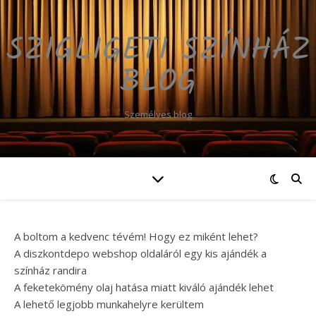
SZIGLIGETI SZÍNHÁZ
BLOG
Személyes blog
A boltom a kedvenc tévém! Hogy ez miként lehet?
A diszkontdepo webshop oldaláról egy kis ajándék a
színház randira
A feketekömény olaj hatása miatt kiváló ajándék lehet
A lehető legjobb munkahelyre kerültem