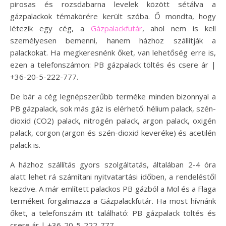
pirosas és rozsdabarna levelek között sétálva a
gázpalackok témakörére került szóba. Ő mondta, hogy
létezik egy cég, a
Gázpalackfutár
, ahol nem is kell
személyesen bemenni, hanem házhoz szállítják a
palackokat. Ha megkeresnénk őket, van lehetőség erre is,
ezen a telefonszámon: PB gázpalack töltés és csere ár |
+36-20-5-222-777.
De bár a cég legnépszerűbb terméke minden bizonnyal a
PB gázpalack, sok más gáz is elérhető: hélium palack, szén-
dioxid (CO2) palack, nitrogén palack, argon palack, oxigén
palack, corgon (argon és szén-dioxid keveréke) és acetilén
palack is.
A házhoz szállítás gyors szolgáltatás, általában 2-4 óra
alatt lehet rá számítani nyitvatartási időben, a rendeléstől
kezdve. A már említett palackos PB gázból a Mol és a Flaga
termékeit forgalmazza a Gázpalackfutár. Ha most hívnánk
őket, a telefonszám itt található: PB gázpalack töltés és
csere ár | +36-20-5-222-777.