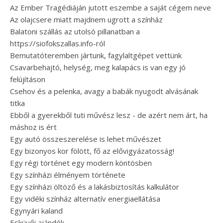
Az Ember Tragédiáján jutott eszembe a saját cégem neve
Az olajcsere miatt majdnem ugrott a színház
Balatoni szállás az utolsó pillanatban a
https://siofokszallas.info-ról
Bemutatóteremben jártunk, fagylaltgépet vettünk
Csavarbehajtó, helység, meg kalapács is van egy jó
felújításon
Csehov és a pelenka, avagy a babák nyugodt alvásának
titka
Ebből a gyerekből tuti művész lesz - de azért nem árt, ha
máshoz is ért
Egy autó összeszerelése is lehet művészet
Egy bizonyos kor fölött, fő az elővigyázatosság!
Egy régi történet egy modern köntösben
Egy színházi élményem története
Egy színházi öltöző és a lakásbiztosítás kalkulátor
Egy vidéki színház alternatív energiaellátása
Egynyári kaland
Esküvői ajándék