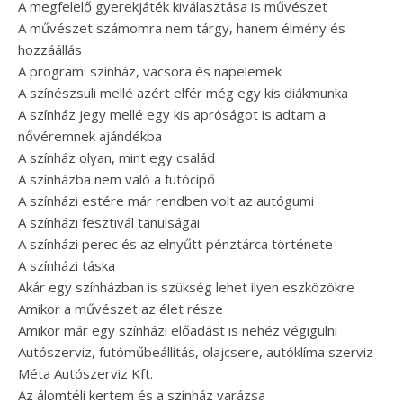
A megfelelő gyerekjáték kiválasztása is művészet
A művészet számomra nem tárgy, hanem élmény és
hozzáállás
A program: színház, vacsora és napelemek
A színészsuli mellé azért elfér még egy kis diákmunka
A színház jegy mellé egy kis apróságot is adtam a
nővéremnek ajándékba
A színház olyan, mint egy család
A színházba nem való a futócipő
A színházi estére már rendben volt az autógumi
A színházi fesztivál tanulságai
A színházi perec és az elnyűtt pénztárca története
A színházi táska
Akár egy színházban is szükség lehet ilyen eszközökre
Amikor a művészet az élet része
Amikor már egy színházi előadást is nehéz végigülni
Autószerviz, futóműbeállítás, olajcsere, autóklíma szerviz -
Méta Autószerviz Kft.
Az álomtéli kertem és a színház varázsa