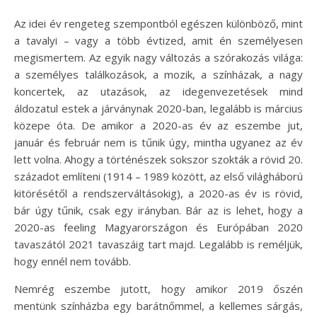
Az idei év rengeteg szempontból egészen különböző, mint
a tavalyi – vagy a több évtized, amit én személyesen
megismertem. Az egyik nagy változás a szórakozás világa:
a személyes találkozások, a mozik, a színházak, a nagy
koncertek, az utazások, az idegenvezetések mind
áldozatul estek a járványnak 2020-ban, legalább is március
közepe óta. De amikor a 2020-as év az eszembe jut,
január és február nem is tűnik úgy, mintha ugyanez az év
lett volna. Ahogy a történészek sokszor szokták a rövid 20.
századot említeni (1914 – 1989 között, az első világháború
kitörésétől a rendszerváltásokig), a 2020-as év is rövid,
bár úgy tűnik, csak egy irányban. Bár az is lehet, hogy a
2020-as feeling Magyarországon és Európában 2020
tavaszától 2021 tavaszáig tart majd. Legalább is reméljük,
hogy ennél nem tovább.
Nemrég eszembe jutott, hogy amikor 2019 őszén
mentünk színházba egy barátnőmmel, a kellemes sárgás,