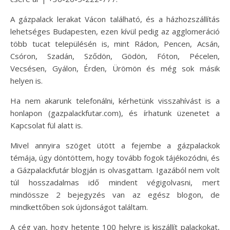
A gázpalack lerakat Vácon található, és a házhozszállítás
lehetséges Budapesten, ezen kívül pedig az agglomeráció
több tucat településén is, mint Rádon, Pencen, Acsán,
Csóron, Szadán, Sződön, Gödön, Fóton, Pécelen,
Vecsésen, Gyálon, Érden, Ürömön és még sok másik
helyen is.
Ha nem akarunk telefonálni, kérhetünk visszahívást is a
honlapon (gazpalackfutar.com), és írhatunk üzenetet a
Kapcsolat fül alatt is.
Mivel annyira szöget ütött a fejembe a gázpalackok
témája, úgy döntöttem, hogy tovább fogok tájékozódni, és
a Gázpalackfutár blogján is olvasgattam. Igazából nem volt
túl hosszadalmas idő mindent végigolvasni, mert
mindössze 2 bejegyzés van az egész blogon, de
mindkettőben sok újdonságot találtam.
A cég van, hogy hetente 100 helyre is kiszállít palackokat,