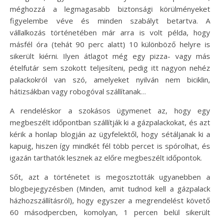
méghozzá a legmagasabb biztonsági körülményeket
figyelembe véve és minden szabályt betartva. A
vállalkozás történetében már arra is volt példa, hogy
másfél óra (tehát 90 perc alatt) 10 különböző helyre is
sikerült kiérni. Ilyen átlagot még egy pizza- vagy más
ételfutár sem szokott teljesíteni, pedig itt nagyon nehéz
palackokról van szó, amelyeket nyilván nem biciklin,
hátizsákban vagy robogóval szállítanak…
A rendeléskor a szokásos ügymenet az, hogy egy
megbeszélt időpontban szállítják ki a gázpalackokat, és azt
kérik a honlap blogján az ügyfelektől, hogy sétáljanak ki a
kapuig, hiszen így mindkét fél több percet is spórolhat, és
igazán tarthatók lesznek az előre megbeszélt időpontok.
Sőt, azt a történetet is megosztották ugyanebben a
blogbejegyzésben (Minden, amit tudnod kell a gázpalack
házhozszállításról), hogy egyszer a megrendelést követő
60 másodpercben, komolyan, 1 percen belül sikerült