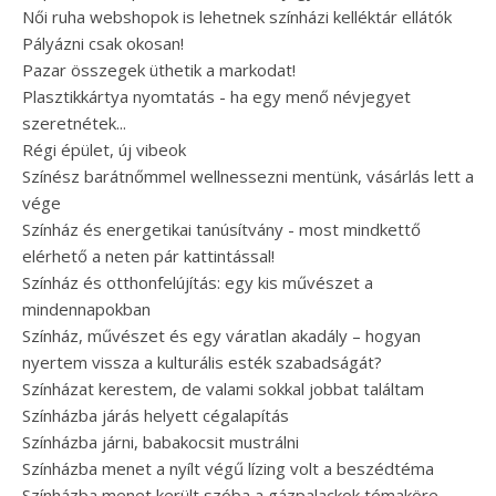
Női ruha webshopok is lehetnek színházi kelléktár ellátók
Pályázni csak okosan!
Pazar összegek üthetik a markodat!
Plasztikkártya nyomtatás - ha egy menő névjegyet
szeretnétek...
Régi épület, új vibeok
Színész barátnőmmel wellnessezni mentünk, vásárlás lett a
vége
Színház és energetikai tanúsítvány - most mindkettő
elérhető a neten pár kattintással!
Színház és otthonfelújítás: egy kis művészet a
mindennapokban
Színház, művészet és egy váratlan akadály – hogyan
nyertem vissza a kulturális esték szabadságát?
Színházat kerestem, de valami sokkal jobbat találtam
Színházba járás helyett cégalapítás
Színházba járni, babakocsit mustrálni
Színházba menet a nyílt végű lízing volt a beszédtéma
Színházba menet került szóba a gázpalackok témaköre