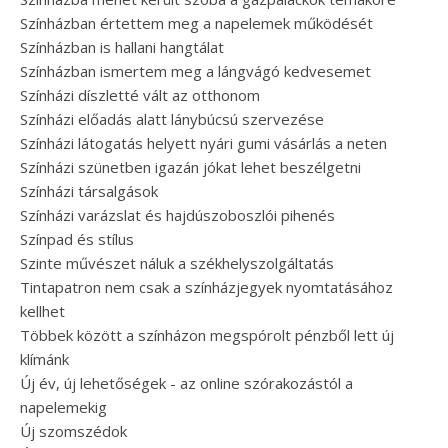
Színházban értettem meg a napelemek működését
Színházban is hallani hangtálat
Színházban ismertem meg a lángvágó kedvesemet
Színházi díszletté vált az otthonom
Színházi előadás alatt lánybúcsú szervezése
Színházi látogatás helyett nyári gumi vásárlás a neten
Színházi szünetben igazán jókat lehet beszélgetni
Színházi társalgások
Színházi varázslat és hajdúszoboszlói pihenés
Színpad és stílus
Szinte művészet náluk a székhelyszolgáltatás
Tintapatron nem csak a színházjegyek nyomtatásához
kellhet
Többek között a színházon megspórolt pénzből lett új
klímánk
Új év, új lehetőségek - az online szórakozástól a
napelemekig
Új szomszédok