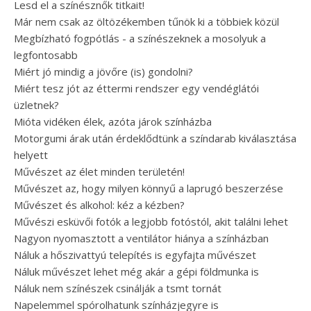
Lesd el a színésznők titkait!
Már nem csak az öltözékemben tűnök ki a többiek közül
Megbízható fogpótlás - a színészeknek a mosolyuk a
legfontosabb
Miért jó mindig a jövőre (is) gondolni?
Miért tesz jót az éttermi rendszer egy vendéglátói
üzletnek?
Mióta vidéken élek, azóta járok színházba
Motorgumi árak után érdeklődtünk a színdarab kiválasztása
helyett
Művészet az élet minden területén!
Művészet az, hogy milyen könnyű a laprugó beszerzése
Művészet és alkohol: kéz a kézben?
Művészi esküvői fotók a legjobb fotóstól, akit találni lehet
Nagyon nyomasztott a ventilátor hiánya a színházban
Náluk a hőszivattyú telepítés is egyfajta művészet
Náluk művészet lehet még akár a gépi földmunka is
Náluk nem színészek csinálják a tsmt tornát
Napelemmel spórolhatunk színházjegyre is